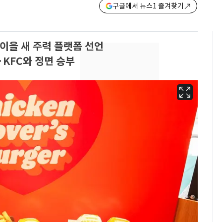
구글에서 뉴스1 즐겨찾기
 이을 새 주력 플랫폼 선언
KFC와 정면 승부
'심판 성접대'가 끝 아니
6
었다…축구협회장 출장
에 부인 3회 동반 '펑펑'