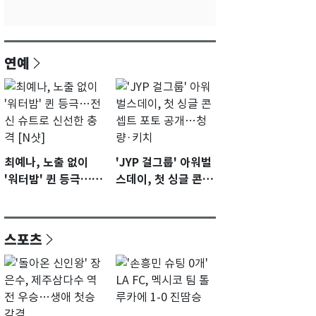
연예
최예나, 노출 없이
'JYP 걸그룹' 아워벌
'워터밤' 퀸 등극…전
스데이, 첫 싱글 콘셉
신 슈트로 신선한 충
트 포토 공개…청량·
격 [N샷]
키치
스포츠