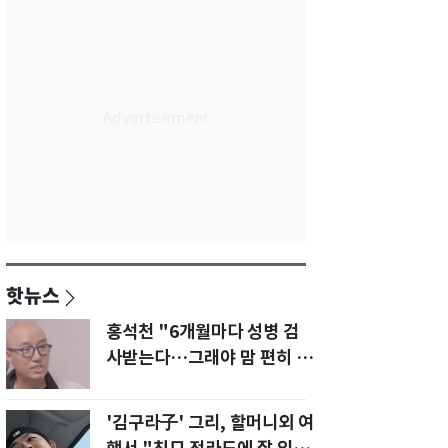
핫뉴스
홍석천 "6개월마다 성병 검
사받는다…그래야 맘 편히 성
생활" 깜짝 고백
'김구라子' 그리, 할머니외 여