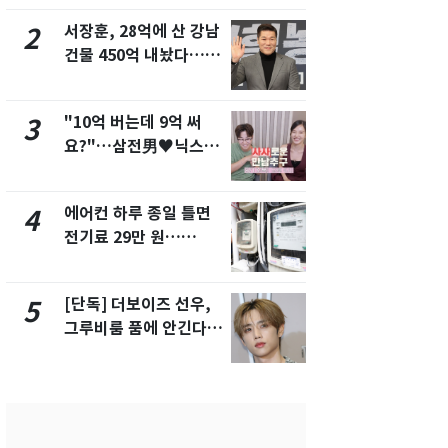
서 언급
서장훈, 28억에 산 강남
회춘실험 억만
2
7
건물 450억 내놨다…세
친 생리혈' 냉동고 보
후 차익 280억 '잭팟'
관…"자궁 
해"
"10억 버는데 9억 써
'일타강사' 
3
8
요?"…삼전男♥닉스女
의 마지막 
3:3 단체소개팅 예능 화
으로 끝나버린
제
에어컨 하루 종일 틀면
[단독] 경찰,
4
9
전기료 29만 원…
제작사 회장
450kWh 넘으면 '요금
시장법 위반
폭탄'
[단독] 더보이즈 선우,
13호 태풍 '
5
10
그루비룸 품에 안긴다…
키나와·가고
앳에어리어와 전속계약
근…26만명