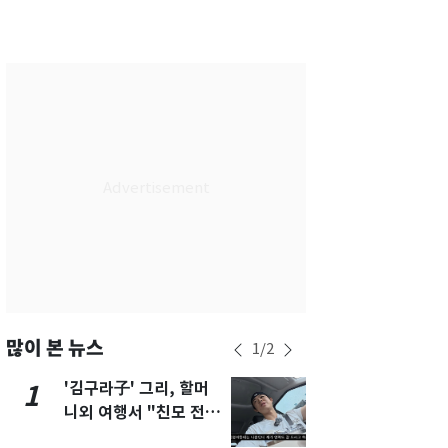
서울
27
℃
부산
25
℃
대구
28
℃
인천
29
℃
광주
30
℃
대전
28
℃
울산
25
℃
강릉
20
℃
제주
28
℃
많이 본 뉴스
1
/
2
'김구라子' 그리, 할머
'심판 성접대
1
6
니외 여행서 "친모 전라
었다…축구
도에 잘 있어"…유튜브
에 부인 3회 