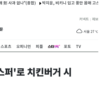
 없나"(종합)
박지윤, 비키니 입고 풍만 몸매 고스란히 "제주도 
커넥트
제보
|
제주
28
℃
문
서울
27
℃
부산
25
℃
스포츠
오피니언
피플
포토
TV
대구
28
℃
인천
29
℃
스퍼'로 치킨버거 시
광주
30
℃
대전
28
℃
울산
25
℃
강릉
20
℃
제주
28
℃