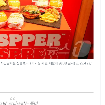
회춘실험 억만장자, '여
7
친 생리혈' 냉동고 보
관…"자궁 내부 궁금
해"
'일타강사' 남편과 아내
8
의 마지막 술자리…비극
으로 끝나버린 17년
[단독] 경찰, '김부장'
9
제작사 회장 수사…자본
시장법 위반 의혹
담회를 진행했다. (버거킹 제공. 재판매 및 DB 금지) 2025.4.23/
13호 태풍 '돌핀' 日오
10
키나와·가고시마현 접
근…26만명 대피령
그닥, 크리스퍼는 좋아"