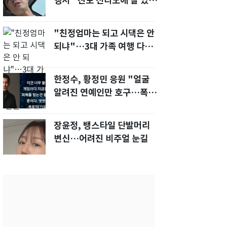
행서 "친모 전라도에 잘 있
어"…유튜브서 언급
"친정엄마는 되고 시댁은 안
되냐"…3대 가족 여행 다녀
오자, 시모 '발끈'
한정수, 황정민 응원 "얼굴
알려진 연예인만 호구…폭로
녀도 신분 공개해라"
장윤정, 뱅스타일 단발머리
변신…어려진 비주얼 눈길