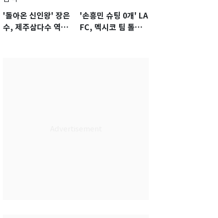
'돌아온 신인왕' 장은
'손흥민 슈팅 0개' LA
수, 제주삼다수 역전
FC, 멕시코 팀 톨루
우승…생애 첫승 감
카에 1-0 진땀승
격