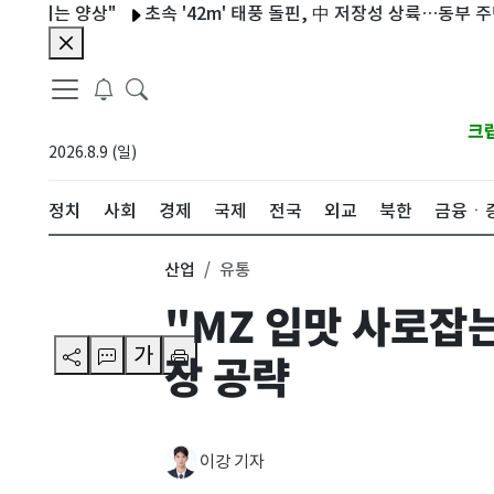
 양상"
초속 '42m' 태풍 돌핀, 中 저장성 상륙…동부 주민 10만
크
2026.8.9 (일)
정치
사회
경제
국제
전국
외교
북한
금융ㆍ
산업
유통
"MZ 입맛 사로잡
가
장 공략
이강 기자