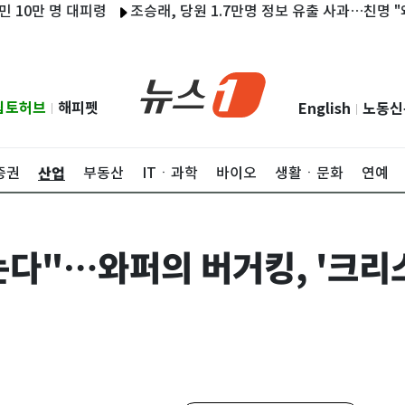
 명 대피령
조승래, 당원 1.7만명 정보 유출 사과…친명 "왜 鄭 사과
립토허브
해피펫
English
노동신
|
|
산업
증권
부동산
ITㆍ과학
바이오
생활ㆍ문화
연예
는다"…와퍼의 버거킹, '크리