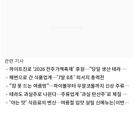
관련 기사
하이트진로 '2026 전주가맥축제' 후원…"당일 생산 테라 선
보인다"
해변으로 간 식품업계…'7말 8초' 피서지 총력전
"잠 못 드는 여름밤"…하이볼부터 무알코올까지 신상 주류
'봇물'[이번주Eat템]
테라도 과실주로 나온다…주류업계 '과실 탄산주'로 체질 개
선
'아는 맛' 식음료의 변신…여름철 입맛 살릴 신메뉴는[이번주
Eat템]