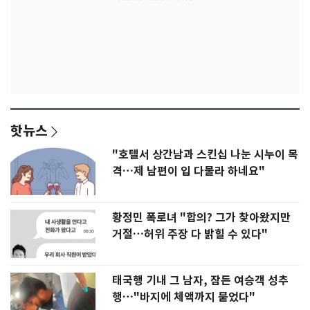
핫뉴스
"호텔서 상간남과 스킨십 나눈 시누이 목
격…제 남편이 입 다물라 하네요"
황정민 폭로녀 "합의? 그가 찾아왔지만
거절…허위 주장 다 밝힐 수 있다"
태국행 기내 그 남자, 잠든 여승객 성추
행…"바지에 체액까지 묻었다"