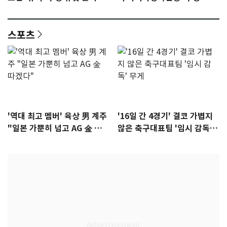
이슈]
년만에 부산 온다
스포츠
'역대 최고 멤버' 육상 男 계주
'16일 간 4경기' 결코 가볍지
"일본 가뿐히 넘고 AG 金 따겠
않은 축구대표팀 '임시 감독'
다"
무게