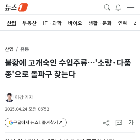
권
산업
부동산
ITㆍ과학
바이오
생활ㆍ문화
연예
스
산업
유통
불황에 고개숙인 수입주류…'소량·다품
종'으로 돌파구 찾는다
이강 기자
2025.04.24 오전 06:52
가
구글에서 뉴스1 즐겨찾기