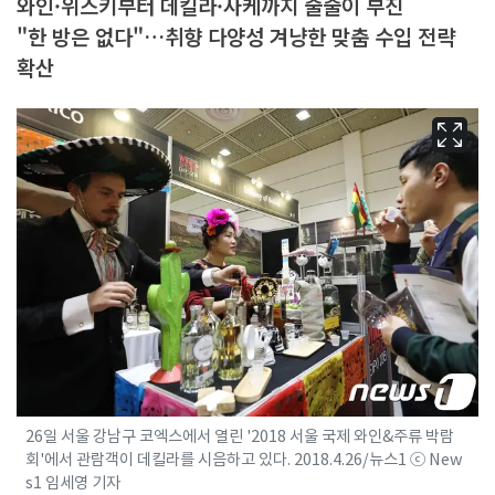
와인·위스키부터 데킬라·사케까지 줄줄이 부진
"한 방은 없다"…취향 다양성 겨냥한 맞춤 수입 전략
확산
26일 서울 강남구 코엑스에서 열린 '2018 서울 국제 와인&주류 박람
회'에서 관람객이 데킬라를 시음하고 있다. 2018.4.26/뉴스1 ⓒ New
s1 임세영 기자