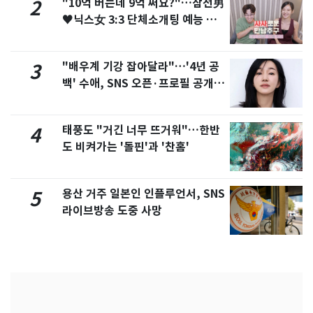
"10억 버는데 9억 써요?"…삼전男
2
♥닉스女 3:3 단체소개팅 예능 화
제
"배우계 기강 잡아달라"…'4년 공
3
백' 수애, SNS 오픈·프로필 공개
화제
태풍도 "거긴 너무 뜨거워"…한반
4
도 비켜가는 '돌핀'과 '찬홈'
용산 거주 일본인 인플루언서, SNS
5
라이브방송 도중 사망