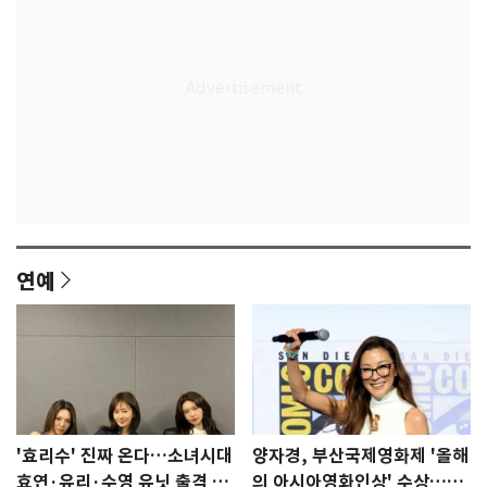
연예
'효리수' 진짜 온다…소녀시대
양자경, 부산국제영화제 '올해
효연·유리·수영 유닛 출격 [N
의 아시아영화인상' 수상…15