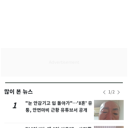
많이 본 뉴스
1
/
2
"눈 안감기고 입 돌아가"…'8혼' 유
1
퉁, 안면마비 근황 유튜브서 공개