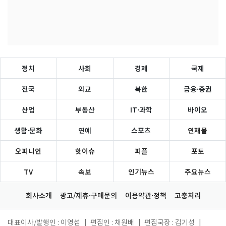
정치
사회
경제
국제
전국
외교
북한
금융·증권
산업
부동산
IT·과학
바이오
생활·문화
연예
스포츠
연재물
오피니언
핫이슈
피플
포토
TV
속보
인기뉴스
주요뉴스
회사소개
광고/제휴·구매문의
이용약관·정책
고충처리
대표이사/발행인 : 이영섭
|
편집인 : 채원배
|
편집국장 : 김기성
|