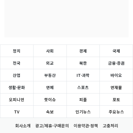
정치
사회
경제
국제
전국
외교
북한
금융·증권
산업
부동산
IT·과학
바이오
생활·문화
연예
스포츠
연재물
오피니언
핫이슈
피플
포토
TV
속보
인기뉴스
주요뉴스
회사소개
광고/제휴·구매문의
이용약관·정책
고충처리