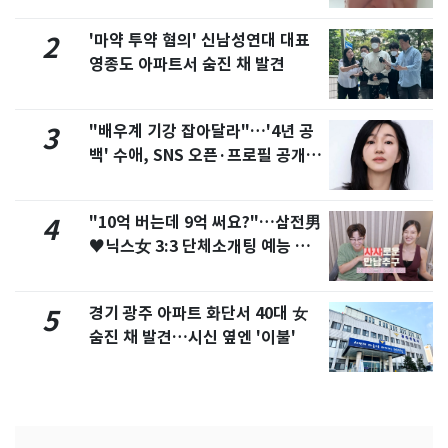
'마약 투약 혐의' 신남성연대 대표
2
영종도 아파트서 숨진 채 발견
"배우계 기강 잡아달라"…'4년 공
3
백' 수애, SNS 오픈·프로필 공개
화제
"10억 버는데 9억 써요?"…삼전男
4
♥닉스女 3:3 단체소개팅 예능 화
제
경기 광주 아파트 화단서 40대 女
5
숨진 채 발견…시신 옆엔 '이불'