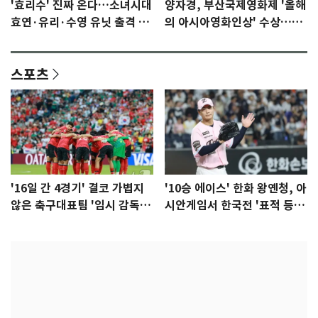
'효리수' 진짜 온다…소녀시대
양자경, 부산국제영화제 '올해
효연·유리·수영 유닛 출격 [N
의 아시아영화인상' 수상…15
이슈]
년만에 부산 온다
스포츠
'16일 간 4경기' 결코 가볍지
'10승 에이스' 한화 왕옌청, 아
않은 축구대표팀 '임시 감독'
시안게임서 한국전 '표적 등
무게
판' 가능성