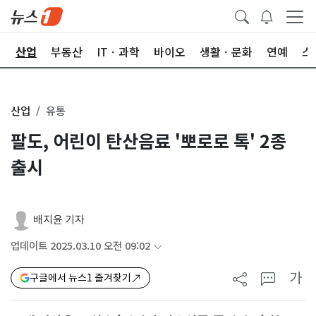
권
산업
부동산
ITㆍ과학
바이오
생활ㆍ문화
연예
스
산업
유통
팔도, 어린이 탄산음료 '뽀로로 톡' 2종
출시
배지윤 기자
업데이트 2025.03.10 오전 09:02
가
구글에서 뉴스1 즐겨찾기