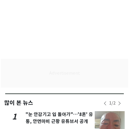
많이 본 뉴스
1
/
2
"눈 안감기고 입 돌아가"…'8혼' 유
1
퉁, 안면마비 근황 유튜브서 공개