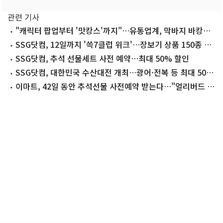
관련 기사
"캐릭터 팝업부터 '맛캉스'까지"…유통업계, 막바지 바캉스·
여름 세일 총공세
SSG닷컴, 12일까지 '쓱7클럽 위크'…장보기 상품 150종 할
인
SSG닷컴, 추석 선물세트 사전 예약…최대 50% 할인
SSG닷컴, 대한민국 수산대전 개최…광어·전복 등 최대 50%
할인
이마트, 42일 동안 추석선물 사전예약 받는다…"얼리버드 수
요 공략"