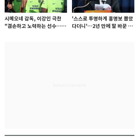
시메오네 감독, 이강인 극찬
'스스로 투명하게 홍명보 뽑았
"겸손하고 노력하는 선수…좋
다더니'…2년 만에 말 바꾼 이
은 첫인상"
임생