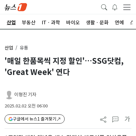
권
산업
부동산
ITㆍ과학
바이오
생활ㆍ문화
연예
스
산업
유통
'매일 한품목씩 지정 할인'…SSG닷컴,
'Great Week' 연다
이형진 기자
2025.02.02 오전 06:00
가
구글에서 뉴스1 즐겨찾기