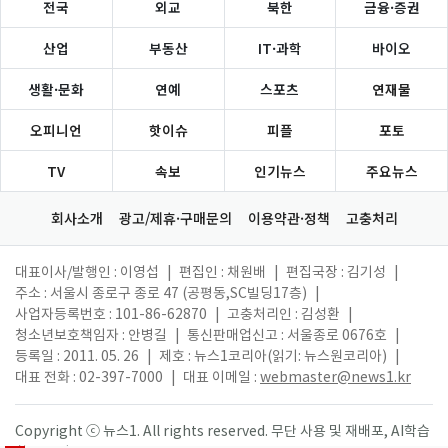
전국
외교
북한
금융·증권
산업
부동산
IT·과학
바이오
생활·문화
연예
스포츠
연재물
오피니언
핫이슈
피플
포토
TV
속보
인기뉴스
주요뉴스
회사소개
광고/제휴·구매문의
이용약관·정책
고충처리
대표이사/발행인 : 이영섭
|
편집인 : 채원배
|
편집국장 : 김기성
|
주소 : 서울시 종로구 종로 47 (공평동,SC빌딩17층)
|
사업자등록번호 : 101-86-62870
|
고충처리인 : 김성환
|
청소년보호책임자 : 안병길
|
통신판매업신고 : 서울종로 0676호
|
등록일 : 2011. 05. 26
|
제호 : 뉴스1코리아(읽기: 뉴스원코리아)
|
대표 전화 : 02-397-7000
|
대표 이메일 :
webmaster@news1.kr
Copyright ⓒ 뉴스1. All rights reserved. 무단 사용 및 재배포, AI학습