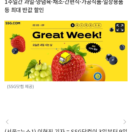
1주일간 과일·양념육·채소·간편식·가공식품·일상용품
등 최대 반값 할인
(SSG닷컴 제공)
(서울=뉴스1) 이형진 기자 = SSG닷컴이 3일부터 9일