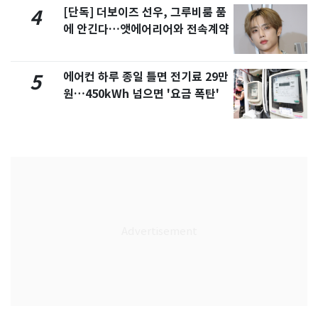
[단독] 더보이즈 선우, 그루비룸 품
4
에 안긴다…앳에어리어와 전속계약
에어컨 하루 종일 틀면 전기료 29만
5
원…450kWh 넘으면 '요금 폭탄'