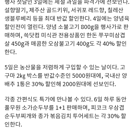
행사 첫날인 3일에는 제철 과일을 파격가에 선보인다.
설향딸기, 제주산 골드키위, 서귀포 레드향, 칠레산
생블루베리 등을 최대 반값 할인한다. 4일에는 양념육
할인전이 열린다. 양념 소불고기 800g을 행사가로 판
매하며, 쓱닷컴 미식관 전용상품인 한돈 쭈꾸미삼겹
살 450g과 매콤한 오삼불고기 400g도 각 40% 할인
한다.
5일은 농산물을 저렴하게 구입할 수 있는 날이다. 고
구마 2㎏ 박스를 반값수준인 5000원대에, 국내산 양
배추 1통은 30% 할인해 2000원대에 선보인다.
각종 간편식도 특가에 만나볼 수 있다. 6일 하루 동안
풀무원 소가순두부를 1+1 판매하며, 피코크 우삼겹
순두부찌개와 종가 볶음김치 투어세트는 각 30% 할
인한다.