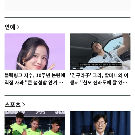
연예
블랙핑크 지수, 10주년 논란에
'김구라子' 그리, 할머니외 여
직접 사과 "큰 섭섭함 안겨 미
행서 "친모 전라도에 잘 있
안"
어"…유튜브서 언급
스포츠