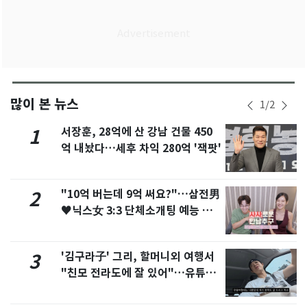
많이 본 뉴스
1
/
2
서장훈, 28억에 산 강남 건물 450
1
억 내놨다…세후 차익 280억 '잭팟'
"10억 버는데 9억 써요?"…삼전男
2
♥닉스女 3:3 단체소개팅 예능 화
제
'김구라子' 그리, 할머니외 여행서
3
"친모 전라도에 잘 있어"…유튜브
서 언급