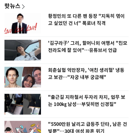
핫뉴스
황정민의 또 다른 팬 등장 "지독히 엮이
고 싶었던 건 너" 폭로녀 직격
'김구라子' 그리, 할머니외 여행서 "친모
전라도에 잘 있어"…유튜브서 언급
회춘실험 억만장자, '여친 생리혈' 냉동
고 보관…"자궁 내부 궁금해"
"출근길 지하철서 두자리 차지, 업무 보
는 100㎏ 남성…부딪히면 신경질"
"5500만원 날리고 급등주 단타, 남은 건
빚뿐"…30대 여성 파혼 위기