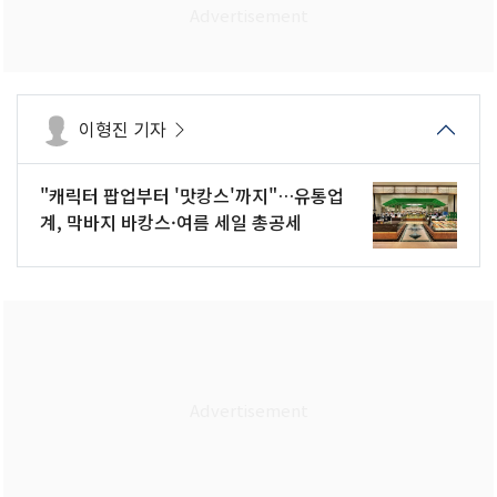
이형진 기자
"캐릭터 팝업부터 '맛캉스'까지"…유통업
계, 막바지 바캉스·여름 세일 총공세