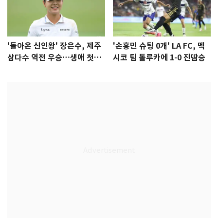
'돌아온 신인왕' 장은수, 제주
'손흥민 슈팅 0개' LA FC, 멕
삼다수 역전 우승…생애 첫승
시코 팀 톨루카에 1-0 진땀승
감격