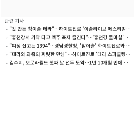
관련 기사
"갓 만든 참이슬·테라"…하이트진로 '이슬라이브 페스티벌'
개최
"홍천강서 카약 타고 맥주 축제 즐긴다"…'홍천강 물마실' 7
일 개막
"피싱 신고는 1394"…경남경찰청, '참이슬' 화이트진로와 협
업
"테라와 과즙의 짜릿한 만남"…하이트진로 '테라 스파클링'
출시
김수지, 오로라월드 셋째 날 선두 도약…1년 10개월 만에 우
승 도전(종합)