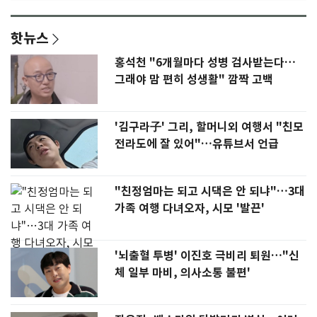
핫뉴스
홍석천 "6개월마다 성병 검사받는다…
그래야 맘 편히 성생활" 깜짝 고백
'김구라子' 그리, 할머니외 여행서 "친모
전라도에 잘 있어"…유튜브서 언급
"친정엄마는 되고 시댁은 안 되냐"…3대
가족 여행 다녀오자, 시모 '발끈'
'뇌출혈 투병' 이진호 극비리 퇴원…"신
체 일부 마비, 의사소통 불편'