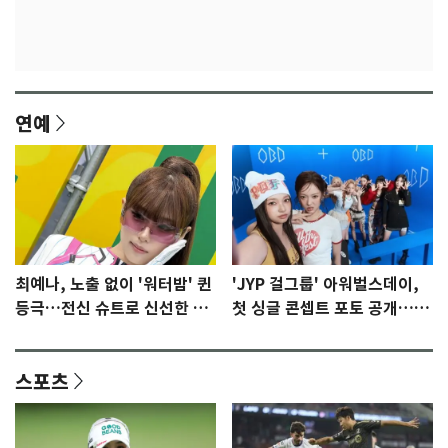
연예
최예나, 노출 없이 '워터밤' 퀸
'JYP 걸그룹' 아워벌스데이,
등극…전신 슈트로 신선한 충
첫 싱글 콘셉트 포토 공개…청
격 [N샷]
량·키치
스포츠