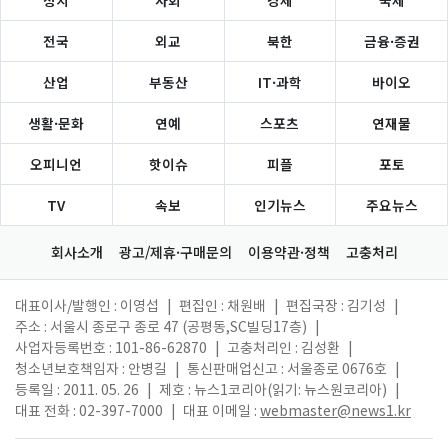
정치
사회
경제
국제
전국
외교
북한
금융·증권
산업
부동산
IT·과학
바이오
생활·문화
연예
스포츠
연재물
오피니언
핫이슈
피플
포토
TV
속보
인기뉴스
주요뉴스
회사소개
광고/제휴·구매문의
이용약관·정책
고충처리
대표이사/발행인 : 이영섭
|
편집인 : 채원배
|
편집국장 : 김기성
|
주소 : 서울시 종로구 종로 47 (공평동,SC빌딩17층)
|
사업자등록번호 : 101-86-62870
|
고충처리인 : 김성환
|
청소년보호책임자 : 안병길
|
통신판매업신고 : 서울종로 0676호
|
등록일 : 2011. 05. 26
|
제호 : 뉴스1코리아(읽기: 뉴스원코리아)
|
대표 전화 : 02-397-7000
|
대표 이메일 :
webmaster@news1.kr