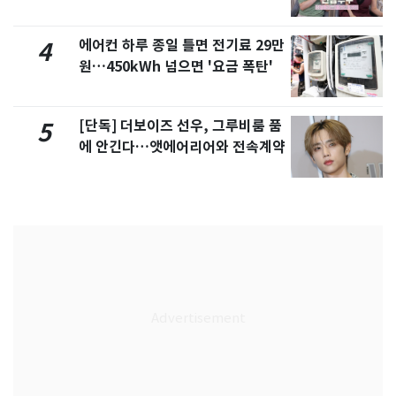
제
에어컨 하루 종일 틀면 전기료 29만
4
원…450kWh 넘으면 '요금 폭탄'
[단독] 더보이즈 선우, 그루비룸 품
5
에 안긴다…앳에어리어와 전속계약