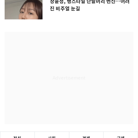
장윤정, 뱅스타일 단발머리 변신…어려
진 비주얼 눈길