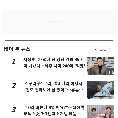
많이 본 뉴스
1
/
2
서장훈, 28억에 산 강남 건물 450
1
억 내놨다…세후 차익 280억 '잭팟'
'김구라子' 그리, 할머니외 여행서
2
"친모 전라도에 잘 있어"…유튜브
서 언급
"10억 버는데 9억 써요?"…삼전男
3
♥닉스女 3:3 단체소개팅 예능 화