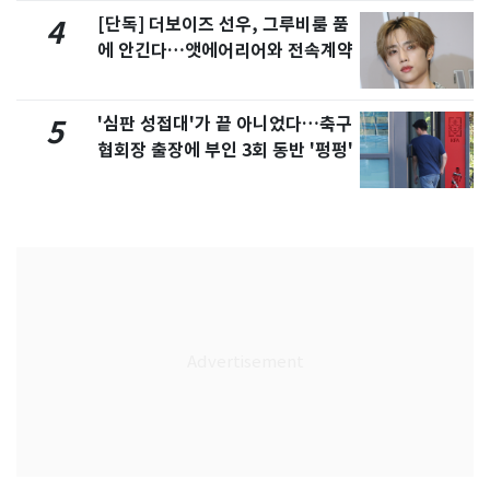
[단독] 더보이즈 선우, 그루비룸 품
4
에 안긴다…앳에어리어와 전속계약
'심판 성접대'가 끝 아니었다…축구
5
협회장 출장에 부인 3회 동반 '펑펑'