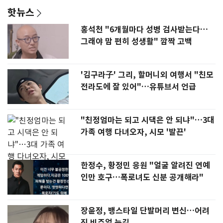
핫뉴스
홍석천 "6개월마다 성병 검사받는다…
그래야 맘 편히 성생활" 깜짝 고백
'김구라子' 그리, 할머니외 여행서 "친모
전라도에 잘 있어"…유튜브서 언급
"친정엄마는 되고 시댁은 안 되냐"…3대
가족 여행 다녀오자, 시모 '발끈'
한정수, 황정민 응원 "얼굴 알려진 연예
인만 호구…폭로녀도 신분 공개해라"
장윤정, 뱅스타일 단발머리 변신…어려
진 비주얼 눈길