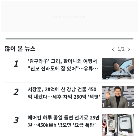
많이 본 뉴스
1
/
2
'김구라子' 그리, 할머니외 여행서
1
"친모 전라도에 잘 있어"…유튜브
서 언급
서장훈, 28억에 산 강남 건물 450
2
억 내놨다…세후 차익 280억 '잭팟'
에어컨 하루 종일 틀면 전기료 29만
3
원…450kWh 넘으면 '요금 폭탄'