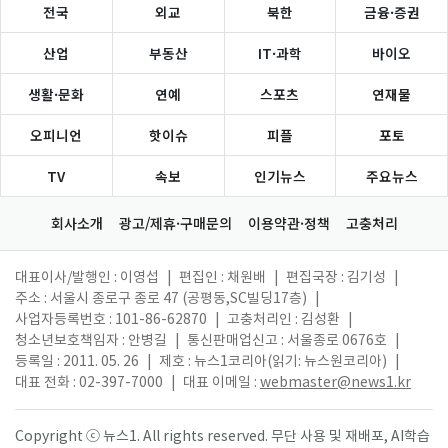
전국
외교
북한
금융·증권
산업
부동산
IT·과학
바이오
생활·문화
연예
스포츠
연재물
오피니언
핫이슈
피플
포토
TV
속보
인기뉴스
주요뉴스
회사소개
광고/제휴·구매문의
이용약관·정책
고충처리
대표이사/발행인 : 이영섭
|
편집인 : 채원배
|
편집국장 : 김기성
|
주소 : 서울시 종로구 종로 47 (공평동,SC빌딩17층)
|
사업자등록번호 : 101-86-62870
|
고충처리인 : 김성환
|
청소년보호책임자 : 안병길
|
통신판매업신고 : 서울종로 0676호
|
등록일 : 2011. 05. 26
|
제호 : 뉴스1코리아(읽기: 뉴스원코리아)
|
대표 전화 : 02-397-7000
|
대표 이메일 :
webmaster@news1.kr
Copyright ⓒ 뉴스1. All rights reserved. 무단 사용 및 재배포, AI학습