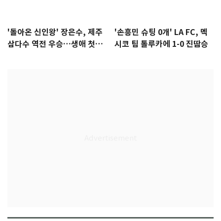
'돌아온 신인왕' 장은수, 제주
'손흥민 슈팅 0개' LA FC, 멕
삼다수 역전 우승…생애 첫승
시코 팀 톨루카에 1-0 진땀승
감격