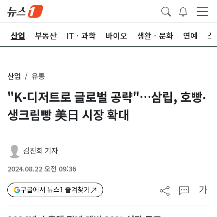
권
산업
부동산
ITㆍ과학
바이오
생활ㆍ문화
연예
스
산업
유통
"K-디저트로 글로벌 공략"…삼립, 호빵∙
생크림빵 美日 시장 확대
김진희 기자
2024.08.22 오전 09:36
가
구글에서 뉴스1 즐겨찾기