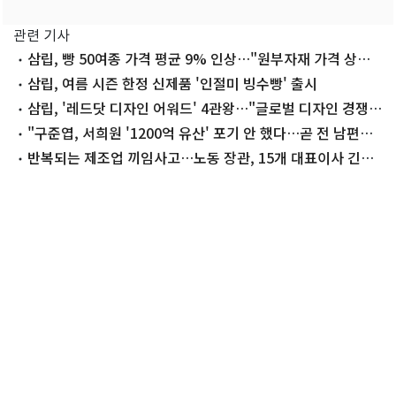
관련 기사
삼립, 빵 50여종 가격 평균 9% 인상…"원부자재 가격 상승
영향"
삼립, 여름 시즌 한정 신제품 '인절미 빙수빵' 출시
삼립, '레드닷 디자인 어워드' 4관왕…"글로벌 디자인 경쟁력
입증"
"구준엽, 서희원 '1200억 유산' 포기 안 했다…곧 전 남편과
분배 조정"
반복되는 제조업 끼임사고…노동 장관, 15개 대표이사 긴급
소집