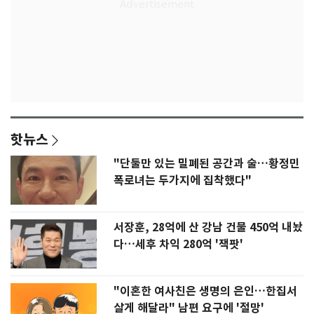
핫뉴스
"단둘만 있는 밀폐된 공간과 술…황정민
폭로녀는 두가지에 집착했다"
서장훈, 28억에 산 강남 건물 450억 내놨
다…세후 차익 280억 '잭팟'
"이혼한 여사친은 생명의 은인…한집서
살게 해달라" 남편 요구에 '절망'