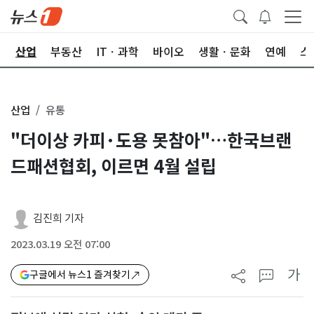
권
산업
부동산
ITㆍ과학
바이오
생활ㆍ문화
연예
스
산업
유통
"더이상 카피·도용 못참아"…한국브랜
드패션협회, 이르면 4월 설립
김진희 기자
2023.03.19 오전 07:00
가
구글에서 뉴스1 즐겨찾기