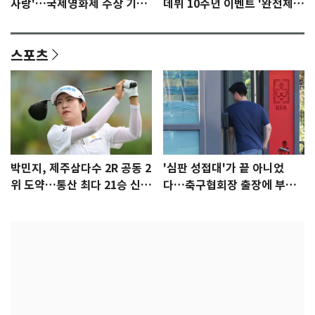
사랑'…국제영화제 수상 기대
데뷔 10주년 이벤트 '완전체'
감 [N이슈]
참석 확정…기대감 UP
스포츠
박민지, 제주삼다수 2R 공동 2
'심판 성접대'가 끝 아니었
위 도약…통산 최다 21승 신기
다…축구협회장 출장에 부인
록 도전
3회 동반 '펑펑'