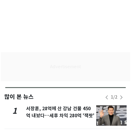
많이 본 뉴스
1
/
2
서장훈, 28억에 산 강남 건물 450
1
억 내놨다…세후 차익 280억 '잭팟'