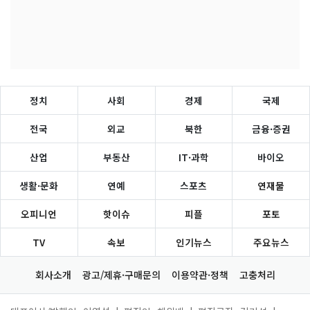
정치
사회
경제
국제
전국
외교
북한
금융·증권
산업
부동산
IT·과학
바이오
생활·문화
연예
스포츠
연재물
오피니언
핫이슈
피플
포토
TV
속보
인기뉴스
주요뉴스
회사소개
광고/제휴·구매문의
이용약관·정책
고충처리