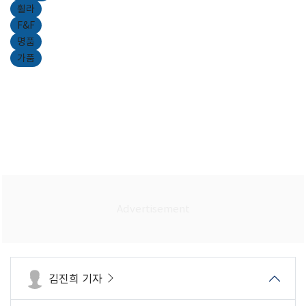
휠라
F&F
명품
가품
김진희 기자