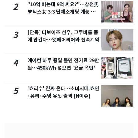
"10억 버는데 9억 써요?"…삼전男
2
♥닉스女 3:3 단체소개팅 예능 화
제
[단독] 더보이즈 선우, 그루비룸 품
3
에 안긴다…앳에어리어와 전속계약
에어컨 하루 종일 틀면 전기료 29만
4
원…450kWh 넘으면 '요금 폭탄'
'효리수' 진짜 온다…소녀시대 효연
5
·유리·수영 유닛 출격 [N이슈]