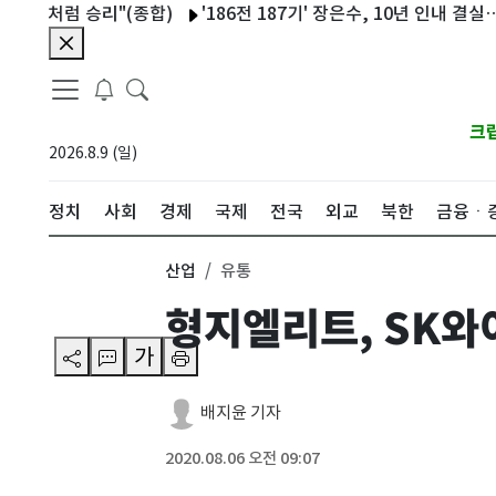
원처럼 승리"(종합)
'186전 187기' 장은수, 10년 인내 결실…"
크
2026.8.9 (일)
정치
사회
경제
국제
전국
외교
북한
금융ㆍ
산업
유통
형지엘리트, SK와
가
배지윤 기자
2020.08.06 오전 09:07