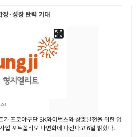
확장·성장 탄력 기대
'심판 성접대'가 끝 아니
뉴스1
6
었다…축구협회장 출장
리트가 프로야구단 SK와이번스와 상호발전을 위한 업
에 부인 3회 동반 '펑펑'
 사업 포트폴리오 다변화에 나선다고 6일 밝혔다.
회춘실험 억만장자, '여
7