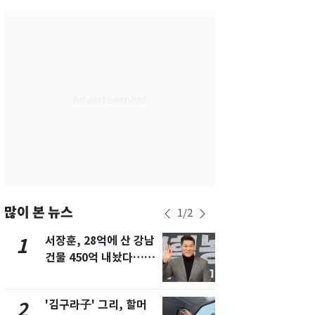
서울
28
℃
부산
25
℃
대구
28
℃
인천
30
℃
광주
33
℃
대전
30
℃
울산
24
℃
강릉
22
℃
많이 본 뉴스
1
/
2
제주
29
℃
서장훈, 28억에 산 강남
'심판 성접대
1
6
건물 450억 내놨다…세
었다…축구
후 차익 280억 '잭팟'
에 부인 3회 
'김구라子' 그리, 할머
회춘실험 억만
2
7