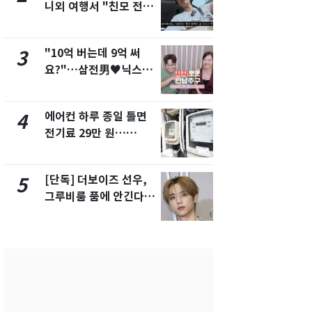
니외 여행서 "친모 전라
친 생리혈' 냉동고 보
도에 잘 있어"…유튜브
관…"자궁 
서 언급
해"
"10억 버는데 9억 써
[단독] 경찰,
3
8
요?"…삼전男♥닉스女
제작사 회장
3:3 단체소개팅 예능 화
시장법 위반
제
에어컨 하루 종일 틀면
'일타강사' 
4
9
전기료 29만 원…
의 마지막 
450kWh 넘으면 '요금
으로 끝나버린
폭탄'
[단독] 더보이즈 선우,
13호 태풍 '
5
10
그루비룸 품에 안긴다…
키나와·가고
앳에어리어와 전속계약
근…26만명