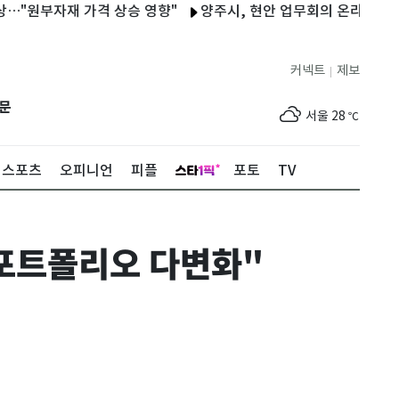
원부자재 가격 상승 영향"
양주시, 현안 업무회의 온라인 실시간 
커넥트
제보
|
제주
29
℃
문
서울
28
℃
부산
25
℃
스포츠
오피니언
피플
포토
TV
대구
28
℃
인천
30
℃
 포트폴리오 다변화"
광주
33
℃
대전
30
℃
울산
24
℃
강릉
22
℃
제주
29
℃