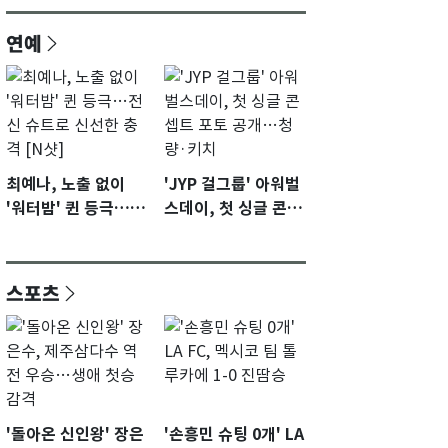
연예
최예나, 노출 없이
'JYP 걸그룹' 아워벌
'워터밤' 퀸 등극…전
스데이, 첫 싱글 콘셉
신 슈트로 신선한 충
트 포토 공개…청량·
격 [N샷]
키치
스포츠
'돌아온 신인왕' 장은
'손흥민 슈팅 0개' LA