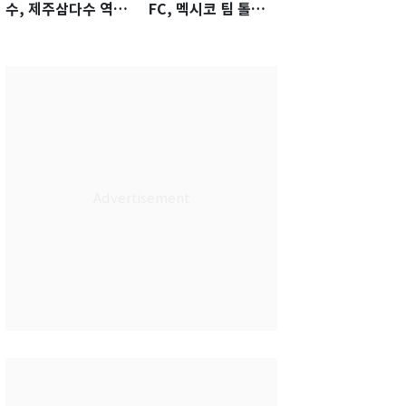
수, 제주삼다수 역전
FC, 멕시코 팀 톨루
우승…생애 첫승 감
카에 1-0 진땀승
격