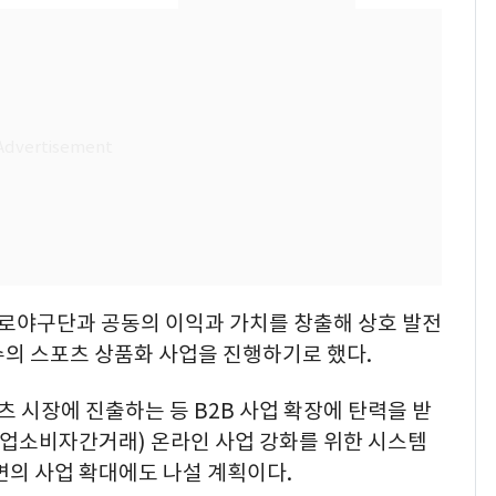
친 생리혈' 냉동고 보
관…"자궁 내부 궁금
해"
[단독] 경찰, '김부장'
8
제작사 회장 수사…자본
시장법 위반 의혹
'일타강사' 남편과 아내
9
의 마지막 술자리…비극
으로 끝나버린 17년
13호 태풍 '돌핀' 日오
10
키나와·가고시마현 접
프로야구단과 공동의 이익과 가치를 창출해 상호 발전
근…26만명 대피령
수의 스포츠 상품화 사업을 진행하기로 했다.
시장에 진출하는 등 B2B 사업 확장에 탄력을 받
(기업소비자간거래) 온라인 사업 강화를 위한 시스템
면의 사업 확대에도 나설 계획이다.