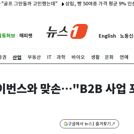
골프 그만둘까 고민했는데"
삼립, 빵 50여종 가격 평균 9% 인상…"
립토허브
해피펫
English
노동신
|
|
산업
증권
부동산
ITㆍ과학
바이오
생활ㆍ문화
연예
이번스와 맞손…"B2B 사업
구글에서 뉴스1 즐겨찾기