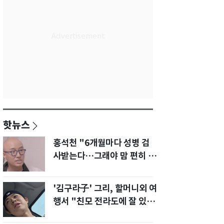
핫뉴스
홍석천 "6개월마다 성병 검
사받는다…그래야 맘 편히 성
생활" 깜짝 고백
'김구라子' 그리, 할머니외 여
행서 "친모 전라도에 잘 있
어"…유튜브서 언급