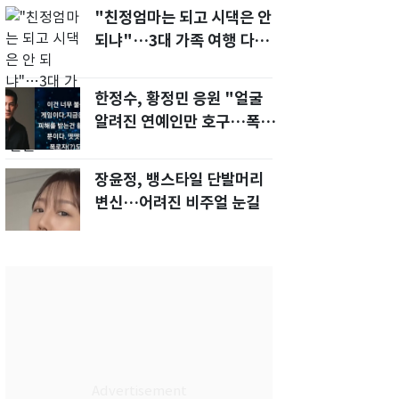
"친정엄마는 되고 시댁은 안
되냐"…3대 가족 여행 다녀
오자, 시모 '발끈'
한정수, 황정민 응원 "얼굴
알려진 연예인만 호구…폭로
녀도 신분 공개해라"
장윤정, 뱅스타일 단발머리
변신…어려진 비주얼 눈길