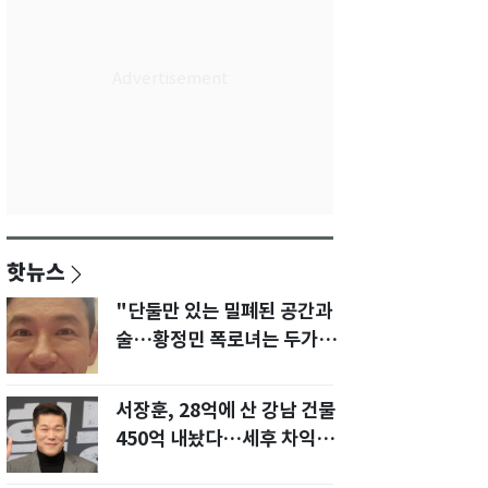
핫뉴스
"단둘만 있는 밀폐된 공간과
술…황정민 폭로녀는 두가지
에 집착했다"
서장훈, 28억에 산 강남 건물
450억 내놨다…세후 차익
280억 '잭팟'