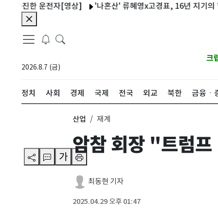
돌진한 운전자[영상]
'나혼산' 류혜영x고경표, 16년 지기의 힐링 
크
2026.8.7 (금)
정치
사회
경제
국제
전국
외교
북한
금융ㆍ
산업
재계
암참 회장 "트럼프 
가
최동현 기자
2025.04.29 오후 01:47