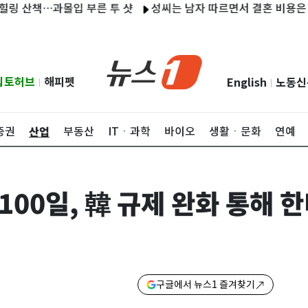
산책…과몰입 부른 투 샷
성씨는 남자 따르면서 결혼 비용은 '반반
립토허브
해피펫
English
노동신
|
|
산업
증권
부동산
ITㆍ과학
바이오
생활ㆍ문화
연예
100일, 韓 규제 완화 통해 
구글에서 뉴스1 즐겨찾기