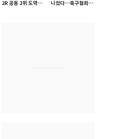
2R 공동 2위 도약…
니었다…축구협회장
통산 최다 21승 신기
출장에 부인 3회 동반
록 도전
'펑펑'