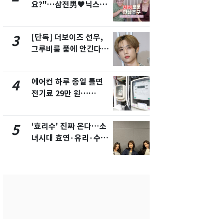
요?"…삼전男♥닉스女
의실에 남자
3:3 단체소개팅 예능 화
요"…경찰 
제
[단독] 더보이즈 선우,
[단독]중수
3
8
그루비룸 품에 안긴다…
수사관 경력
앳에어리어와 전속계약
진…법무사·
택' 유지
에어컨 하루 종일 틀면
전남광주 화
4
9
전기료 29만 원…
교통사고로 
450kWh 넘으면 '요금
지…6명 부
폭탄'
'효리수' 진짜 온다…소
축구협회, 
5
10
녀시대 효연·유리·수영
들 10여명 대
유닛 출격 [N이슈]
대' 의혹…
픽 예선 등