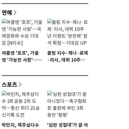
연예
여름엔 '호프', 가을
블핑 지수·제니·로제
엔 '가능한 사랑'…국
·리사, 데뷔 10주년
제영화제 수상 기대
이벤트 '완전체' 참석
감 [N이슈]
확정…기대감 UP
스포츠
박민지, 제주삼다수
'심판 성접대'가 끝 아