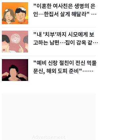
"이혼한 여사친은 생명의 은
인…한집서 살게 해달라" 남
편 요구에 '절망'
"내 '치부'까지 시모에게 보
고하는 남편…집이 감옥 같
다" 아내 고통
"예비 신랑 절친이 전신 먹물
문신, 해외 도피 준비"…예비
신부 '혼란'