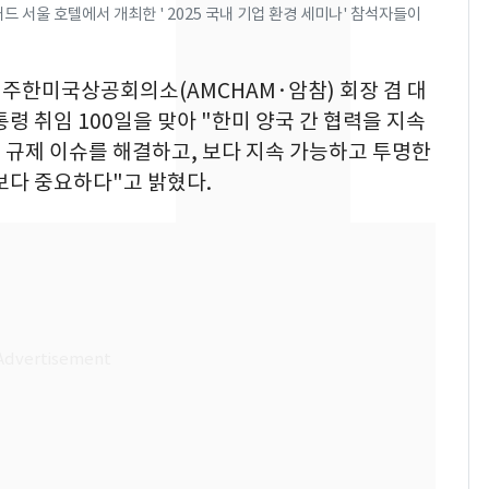
의실에 남자가 있어
 서울 호텔에서 개최한 ' 2025 국내 기업 환경 세미나' 참석자들이
요"…경찰 수사
[단독]중수청 가는 검찰
8
김 주한미국상공회의소(AMCHAM·암참) 회장 겸 대
수사관 경력 합산 추
령 취임 100일을 맞아 "한미 양국 간 협력을 지속
진…법무사·집행관 '혜
 규제 이슈를 해결하고, 보다 지속 가능하고 투명한
택' 유지
보다 중요하다"고 밝혔다.
전남광주 화정역 인근서
9
교통사고로 40대 심정
지…6명 부상
축구협회, 외국인 심판
10
들 10여명 대상 '성 접
대' 의혹…월드컵·올림
픽 예선 등