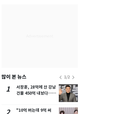
서울
29
℃
부산
27
℃
대구
28
℃
인천
29
℃
광주
27
℃
대전
26
℃
울산
26
℃
강릉
26
℃
많이 본 뉴스
1
/
2
제주
27
℃
서장훈, 28억에 산 강남
13호 태풍 '
1
6
건물 450억 내놨다…세
키나와·가고
후 차익 280억 '잭팟'
근…26만명
"10억 버는데 9억 써
"캐리비안 
2
7