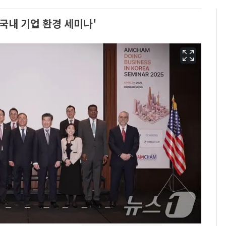
'국내 기업 환경 세미나'
13호 태풍 '돌핀' 日오
6
키나와·가고시마현 접
근…26만명 대피령
"캐리비안 베이 여자 탈
7