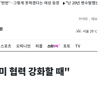
'…그렇게 못하겠다는 여성 등장
"난 20년 병수발했는데…'배다른 
커넥트
제보
|
제주
27
℃
문
서울
29
℃
부산
27
℃
스포츠
오피니언
피플
포토
TV
대구
28
℃
인천
29
℃
한미 협력 강화할 때"
광주
27
℃
대전
26
℃
울산
26
℃
강릉
26
℃
제주
27
℃