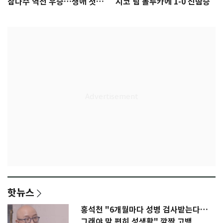
삼다수 역전 우승…생애 첫승
시코 팀 톨루카에 1-0 진땀승
감격
핫뉴스
홍석천 "6개월마다 성병 검사받는다…
그래야 맘 편히 성생활" 깜짝 고백