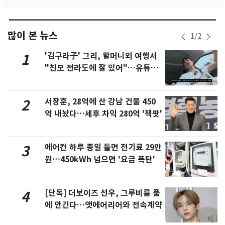
많이 본 뉴스
1
/
2
'김구라子' 그리, 할머니외 여행서
1
"친모 전라도에 잘 있어"…유튜브
서 언급
서장훈, 28억에 산 강남 건물 450
2
억 내놨다…세후 차익 280억 '잭팟'
에어컨 하루 종일 틀면 전기료 29만
3
원…450kWh 넘으면 '요금 폭탄'
[단독] 더보이즈 선우, 그루비룸 품
4
에 안긴다…앳에어리어와 전속계약