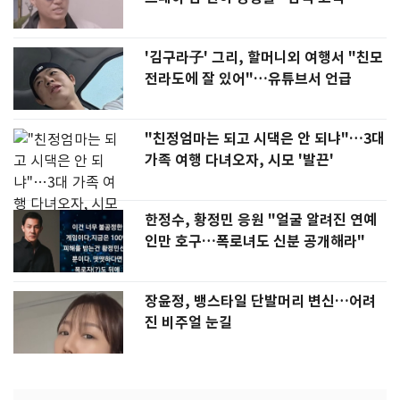
'김구라子' 그리, 할머니외 여행서 "친모
전라도에 잘 있어"…유튜브서 언급
"친정엄마는 되고 시댁은 안 되냐"…3대
가족 여행 다녀오자, 시모 '발끈'
한정수, 황정민 응원 "얼굴 알려진 연예
인만 호구…폭로녀도 신분 공개해라"
장윤정, 뱅스타일 단발머리 변신…어려
진 비주얼 눈길