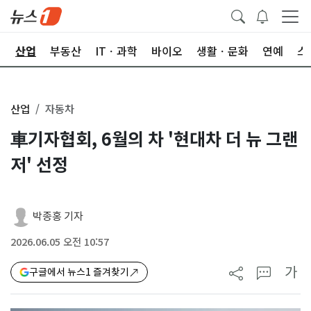
권
산업
부동산
ITㆍ과학
바이오
생활ㆍ문화
연예
스
산업
자동차
車기자협회, 6월의 차 '현대차 더 뉴 그랜
저' 선정
박종홍 기자
2026.06.05 오전 10:57
가
구글에서 뉴스1 즐겨찾기