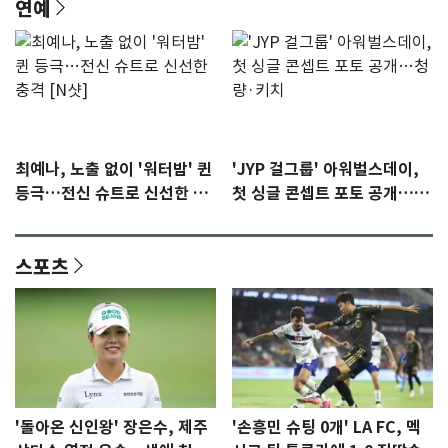
연예
최예나, 노출 없이 '워터밤' 퀸
'JYP 걸그룹' 아워벌스데이,
등극…전신 슈트로 신선한 충
첫 싱글 콘셉트 포토 공개…청
격 [N샷]
량·키치
스포츠
'돌아온 신인왕' 장은수, 제주
'손흥민 슈팅 0개' LA FC, 멕