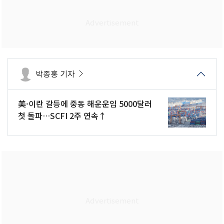
박종홍 기자
美·이란 갈등에 중동 해운운임 5000달러
첫 돌파…SCFI 2주 연속↑