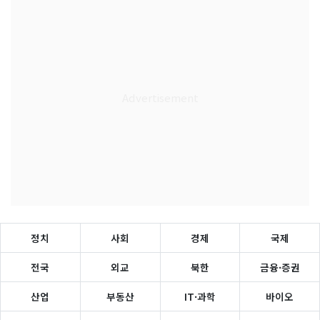
정치
사회
경제
국제
전국
외교
북한
금융·증권
산업
부동산
IT·과학
바이오