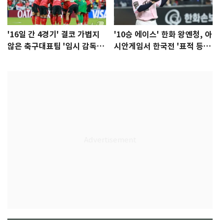
'16일 간 4경기' 결코 가볍지
'10승 에이스' 한화 왕옌청, 아
않은 축구대표팀 '임시 감독'
시안게임서 한국전 '표적 등
무게
판' 가능성