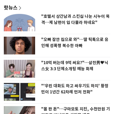
핫뉴스
"호텔서 상간남과 스킨십 나눈 시누이 목
격…제 남편이 입 다물라 하네요"
"오빠 잠깐 집으로 와"…딸 틱톡으로 유
인해 성폭행 복수한 아빠
"10억 버는데 9억 써요?"…삼전男♥닉
스女 3:3 단체소개팅 예능 화제
"'우린 대화도 하고 싸우기도 하지' 황정
민이 1년간 62차례 먼저 전화"
"몸 판 돈"…구마모토 지진, 수천만원 기