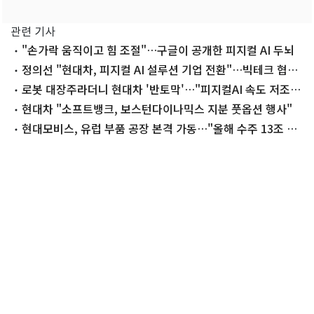
관련 기사
"손가락 움직이고 힘 조절"…구글이 공개한 피지컬 AI 두뇌
정의선 "현대차, 피지컬 AI 설루션 기업 전환"…빅테크 협력
확대
로봇 대장주라더니 현대차 '반토막'…"피지컬AI 속도 저조"
[종목현미경]
현대차 "소프트뱅크, 보스턴다이나믹스 지분 풋옵션 행사"
현대모비스, 유럽 부품 공장 본격 가동…"올해 수주 13조 넘
긴다"