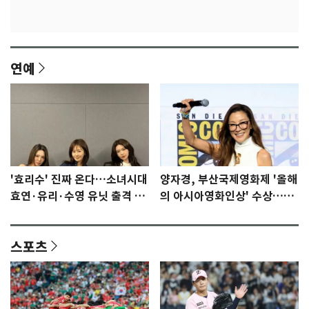
연예
'효리수' 진짜 온다…소녀시대
양자경, 부산국제영화제 '올해
효연·유리·수영 유닛 출격 [N
의 아시아영화인상' 수상…15
이슈]
년만에 부산 온다
스포츠