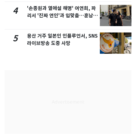
'손종원과 열애설 해명' 여연희, 파
4
리서 '진짜 연인'과 입맞춤…훈남이
네 [N샷]
용산 거주 일본인 인플루언서, SNS
5
라이브방송 도중 사망