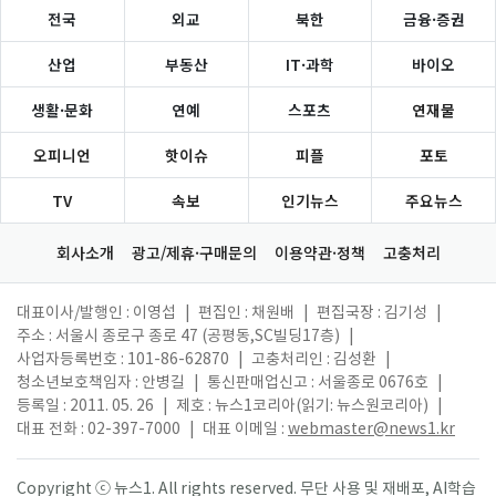
전국
외교
북한
금융·증권
산업
부동산
IT·과학
바이오
생활·문화
연예
스포츠
연재물
오피니언
핫이슈
피플
포토
TV
속보
인기뉴스
주요뉴스
회사소개
광고/제휴·구매문의
이용약관·정책
고충처리
대표이사/발행인 : 이영섭
|
편집인 : 채원배
|
편집국장 : 김기성
|
주소 : 서울시 종로구 종로 47 (공평동,SC빌딩17층)
|
사업자등록번호 : 101-86-62870
|
고충처리인 : 김성환
|
청소년보호책임자 : 안병길
|
통신판매업신고 : 서울종로 0676호
|
등록일 : 2011. 05. 26
|
제호 : 뉴스1코리아(읽기: 뉴스원코리아)
|
대표 전화 : 02-397-7000
|
대표 이메일 :
webmaster@news1.kr
Copyright ⓒ 뉴스1. All rights reserved. 무단 사용 및 재배포, AI학습