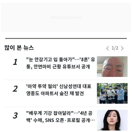
많이 본 뉴스
1
/
2
"눈 안감기고 입 돌아가"…'8혼' 유
1
퉁, 안면마비 근황 유튜브서 공개
'마약 투약 혐의' 신남성연대 대표
2
영종도 아파트서 숨진 채 발견
"배우계 기강 잡아달라"…'4년 공
3
백' 수애, SNS 오픈·프로필 공개
화제