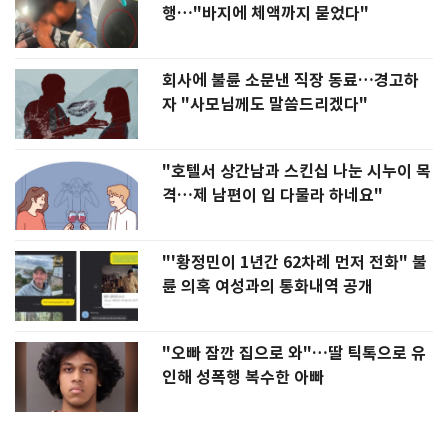
행…"바지에 체액까지 묻었다"
회사에 불륜 소문낸 직장 동료…경고하
자 "사모님께도 말씀드리겠다"
"호텔서 상간남과 스킨십 나눈 시누이 목
격…제 남편이 입 다물라 하네요"
"'황정민이 1년간 62차례 먼저 전화" 불
륜 의혹 여성과의 통화내역 공개
"오빠 잠깐 집으로 와"…딸 틱톡으로 유
인해 성폭행 복수한 아빠