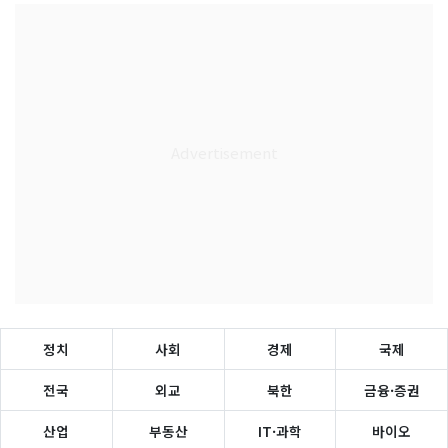
정치
사회
경제
국제
전국
외교
북한
금융·증권
산업
부동산
IT·과학
바이오