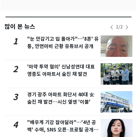
많이 본 뉴스
1
/
2
"눈 안감기고 입 돌아가"…'8혼' 유
1
퉁, 안면마비 근황 유튜브서 공개
'마약 투약 혐의' 신남성연대 대표
2
영종도 아파트서 숨진 채 발견
경기 광주 아파트 화단서 40대 女
3
숨진 채 발견…시신 옆엔 '이불'
"배우계 기강 잡아달라"…'4년 공
4
백' 수애, SNS 오픈·프로필 공개