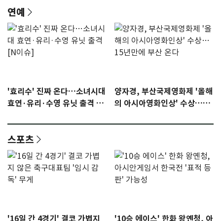
연예
'효리수' 진짜 온다…소녀시대
양자경, 부산국제영화제 '올해
효연·유리·수영 유닛 출격 [N
의 아시아영화인상' 수상…15
이슈]
년만에 부산 온다
스포츠
'16일 간 4경기' 결코 가볍지
'10승 에이스' 한화 왕옌청, 아