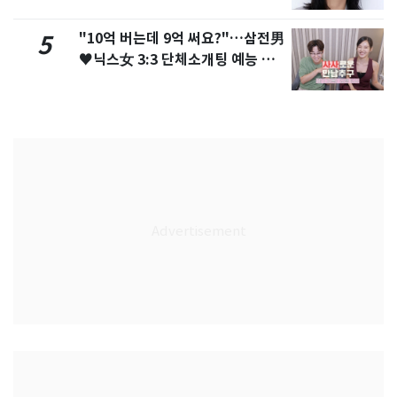
화제
"10억 버는데 9억 써요?"…삼전男
5
♥닉스女 3:3 단체소개팅 예능 화
제