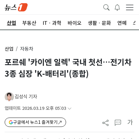
권
산업
부동산
ITㆍ과학
바이오
생활ㆍ문화
연예
스
산업
자동차
포르쉐 '카이엔 일렉' 국내 첫선…전기차
3종 심장 'K-배터리'(종합)
김성식 기자
업데이트 2026.03.19 오후 05:03
가
구글에서 뉴스1 즐겨찾기