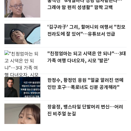
홍석천 "6개월마다 성병 검사받는다…
그래야 맘 편히 성생활" 깜짝 고백
'김구라子' 그리, 할머니외 여행서 "친모
전라도에 잘 있어"…유튜브서 언급
"친정엄마는 되고 시댁은 안 되냐"…3대
가족 여행 다녀오자, 시모 '발끈'
한정수, 황정민 응원 "얼굴 알려진 연예
인만 호구…폭로녀도 신분 공개해라"
장윤정, 뱅스타일 단발머리 변신…어려
진 비주얼 눈길