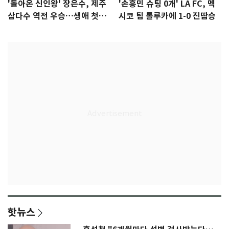
'돌아온 신인왕' 장은수, 제주
'손흥민 슈팅 0개' LA FC, 멕
삼다수 역전 우승…생애 첫승
시코 팀 톨루카에 1-0 진땀승
감격
핫뉴스