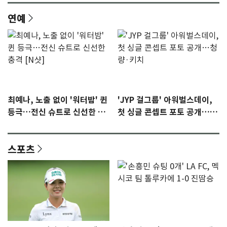
연예
최예나, 노출 없이 '워터밤' 퀸
'JYP 걸그룹' 아워벌스데이,
등극…전신 슈트로 신선한 충
첫 싱글 콘셉트 포토 공개…청
격 [N샷]
량·키치
스포츠