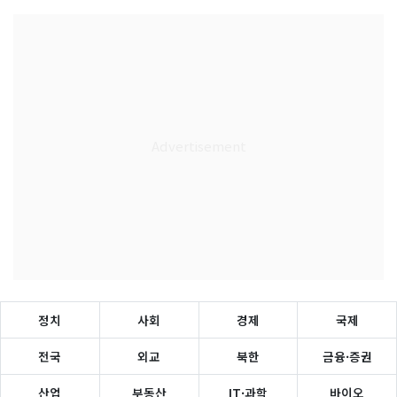
정치
사회
경제
국제
전국
외교
북한
금융·증권
산업
부동산
IT·과학
바이오