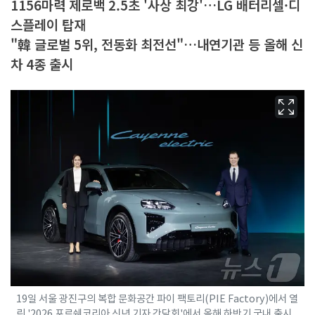
1156마력 제로백 2.5초 '사상 최강'…LG 배터리셀·디
스플레이 탑재
"韓 글로벌 5위, 전동화 최전선"…내연기관 등 올해 신
차 4종 출시
19일 서울 광진구의 복합 문화공간 파이 팩토리(PIE Factory)에서 열
린 '2026 포르쉐코리아 신년 기자 간담회'에서 올해 하반기 국내 출시