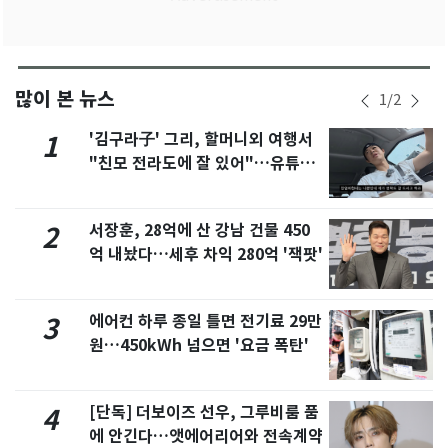
많이 본 뉴스
1
/
2
'김구라子' 그리, 할머니외 여행서
1
"친모 전라도에 잘 있어"…유튜브
서 언급
서장훈, 28억에 산 강남 건물 450
2
억 내놨다…세후 차익 280억 '잭팟'
에어컨 하루 종일 틀면 전기료 29만
3
원…450kWh 넘으면 '요금 폭탄'
[단독] 더보이즈 선우, 그루비룸 품
4
에 안긴다…앳에어리어와 전속계약