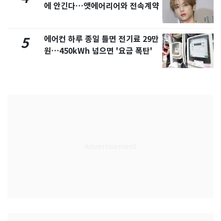
에 안긴다…앳에어리어와 전속계약
에어컨 하루 종일 틀면 전기료 29만
5
원…450kWh 넘으면 '요금 폭탄'