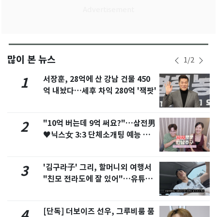
많이 본 뉴스
1
/
2
서장훈, 28억에 산 강남 건물 450
1
억 내놨다…세후 차익 280억 '잭팟'
"10억 버는데 9억 써요?"…삼전男
2
♥닉스女 3:3 단체소개팅 예능 화
제
'김구라子' 그리, 할머니외 여행서
3
"친모 전라도에 잘 있어"…유튜브
서 언급
[단독] 더보이즈 선우, 그루비룸 품
4