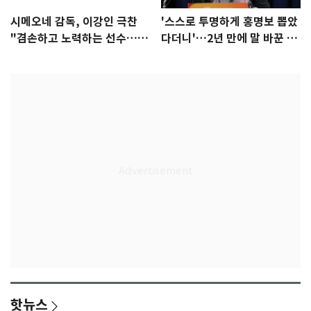
시메오네 감독, 이강인 극찬
'스스로 투명하게 홍명보 뽑았
"겸손하고 노력하는 선수…좋
다더니'…2년 만에 말 바꾼 이
은 첫인상"
임생
핫뉴스