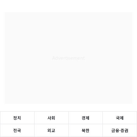
정치
사회
경제
국제
전국
외교
북한
금융·증권