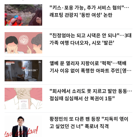
"키스·포옹 가능, 추가 서비스 협의"…
래프팅 관광지 '동반 여성' 논란
"친정엄마는 되고 시댁은 안 되냐"…3대
가족 여행 다녀오자, 시모 '발끈'
엘베 문 열리자 지팡이로 '퍽퍽'…택배
기사 이유 없이 폭행한 아파트 주민[영
상]
"회사에서 소리도 못 지르고 발만 동동…
점심때 심심해서 산 복권이 1등"
황정민의 또 다른 팬 등장 "지독히 엮이
고 싶었던 건 너" 폭로녀 직격