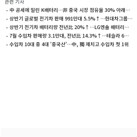
관련 기사
中 공세에 밀린 K배터리…非 중국 시장 점유율 30% 아래로
'뚝'
상반기 글로벌 전기차 판매 991만대 5.5%↑…현대차그룹
25% 성장
상반기 전기차 배터리량 전년比 20%↑…LG엔솔 배터리량
8.4%↑
7월 수입차 판매량 3.1만대, 전년比 14.3%↑…테슬라 6개
월 연속 1위
수입차 10대 중 4대 '중국산'…中, 獨 제치고 수입차 첫 1위