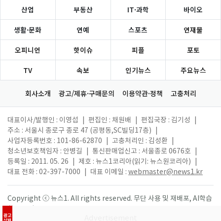
산업
부동산
IT·과학
바이오
생활·문화
연예
스포츠
연재물
오피니언
핫이슈
피플
포토
TV
속보
인기뉴스
주요뉴스
회사소개
광고/제휴·구매문의
이용약관·정책
고충처리
대표이사/발행인 : 이영섭
|
편집인 : 채원배
|
편집국장 : 김기성
|
주소 : 서울시 종로구 종로 47 (공평동,SC빌딩17층)
|
사업자등록번호 : 101-86-62870
|
고충처리인 : 김성환
|
청소년보호책임자 : 안병길
|
통신판매업신고 : 서울종로 0676호
|
등록일 : 2011. 05. 26
|
제호 : 뉴스1코리아(읽기: 뉴스원코리아)
|
대표 전화 : 02-397-7000
|
대표 이메일 :
webmaster@news1.kr
Copyright ⓒ 뉴스1. All rights reserved. 무단 사용 및 재배포, AI학습
활용 금지.
광고
삭제