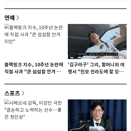
연예
블랙핑크 지수, 10주년 논란에
'김구라子' 그리, 할머니외 여
직접 사과 "큰 섭섭함 안겨 미
행서 "친모 전라도에 잘 있
안"
어"…유튜브서 언급
스포츠