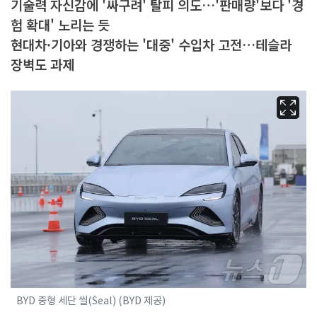
기술력 자신감에 '싸구려' 탈피 의도…'판매량'보다 '경
험 확대' 노리는 듯
현대차·기아와 경쟁하는 '대중' 수입차 고전…테슬라
장벽도 과제
BYD 중형 세단 씰(Seal) (BYD 제공)