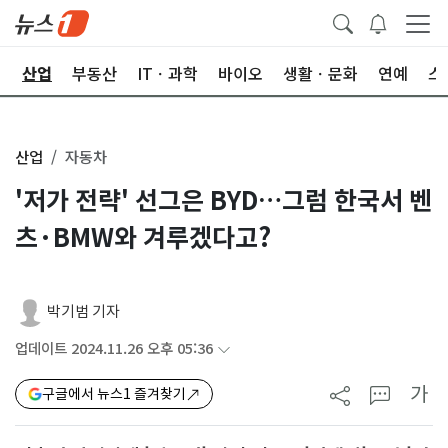
권
산업
부동산
ITㆍ과학
바이오
생활ㆍ문화
연예
스
산업
자동차
'저가 전략' 선그은 BYD…그럼 한국서 벤
츠·BMW와 겨루겠다고?
박기범 기자
업데이트 2024.11.26 오후 05:36
가
구글에서 뉴스1 즐겨찾기