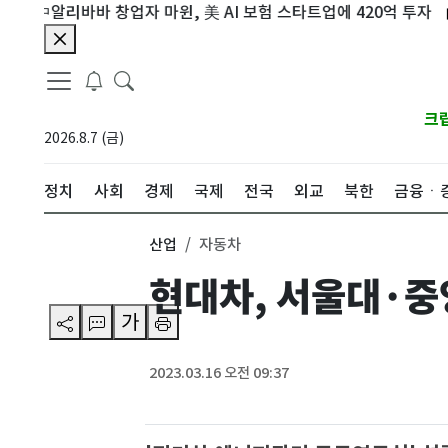
알리바바 창업자 마윈, 美 AI 보험 스타트업에 420억 투자
北, 
크
2026.8.7 (금)
정치
사회
경제
국제
전국
외교
북한
금융ㆍ
산업
자동차
현대차, 서울대·중
가
2023.03.16 오전 09:37