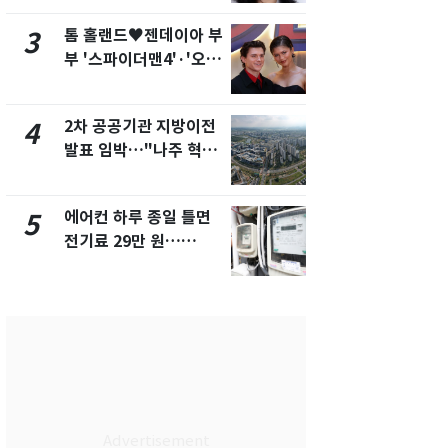
화제
톰 홀랜드♥젠데이아 부
축구협회, 
3
8
부 '스파이더맨4'·'오디
들 10여명 대
세이'로 극장 장악
대' 의혹…
픽 예선 등
2차 공공기관 지방이전
전남광주통
4
9
발표 임박…"나주 혁신
무부시장 후
도시 최적"
윤난실 지명
에어컨 하루 종일 틀면
美 상원 클
5
10
전기료 29만 원…
리 난항…민
450kWh 넘으면 '요금
·AML 보완
폭탄'