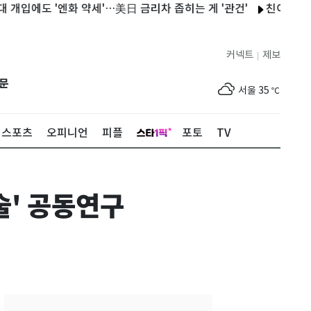
에도 '엔화 약세'…美日 금리차 좁히는 게 '관건'
친이란 후티반군 
커넥트
제보
|
제주
30
℃
문
서울
35
℃
부산
33
℃
스포츠
오피니언
피플
포토
TV
대구
36
℃
인천
36
℃
술' 공동연구
광주
36
℃
대전
35
℃
울산
33
℃
강릉
31
℃
제주
30
℃