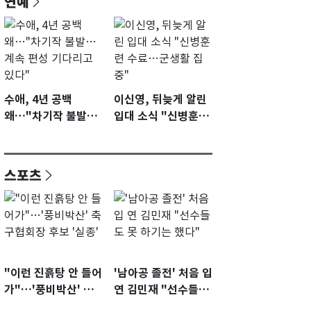
연예
수애, 4년 공백
이신영, 뒤늦게 알린
왜…"차기작 불발…
입대 소식 "신병훈련
계속 편성 기다리고
수료…군생활 집중"
있다"
스포츠
"이런 진흙탕 안 들어
'남아공 졸전' 처음 입
가"…'풍비박산' 축
연 김민재 "선수들도
구협회장 후보 '실종'
못 하기는 했다"