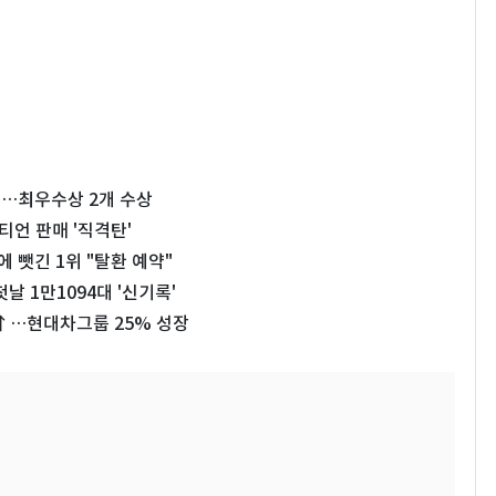
왕…최우수상 2개 수상
티언 판매 '직격탄'
 뺏긴 1위 "탈환 예약"
첫날 1만1094대 '신기록'
%↑…현대차그룹 25% 성장