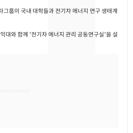
동차그룹이 국내 대학들과 전기차 에너지 연구 생태계
축구협회, 외국인 심판
8
들 10여명 대상 '성 접
대' 의혹…월드컵·올림
픽 예선 등
익대와 함께 '전기차 에너지 관리 공동연구실'을 설
전남광주통합특별시 정
9
무부시장 후보 백승주·
윤난실 지명
美 상원 클래리티법 처
10
리 난항…민주당 "윤리
·AML 보완 우선"