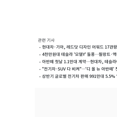
관련 기사
현대차·기아, 레드닷 디자인 어워드 17관
4천만원대 테슬라 '모델Y' 돌풍…필랑트·액
아반떼 첫날 1.1만대 계약…현대차, 테슬라에
"전기차·SUV 다 비켜"…'디 올 뉴 아반떼' 
상반기 글로벌 전기차 판매 991만대 5.5