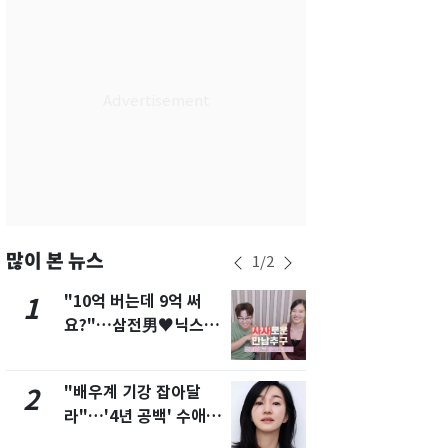
서울
35
℃
부산
33
℃
대구
36
℃
인천
36
℃
광주
36
℃
대전
35
℃
울산
33
℃
많이 본 뉴스
1
/
2
강릉
31
℃
"10억 버는데 9억 써
"캐리비안 
1
6
요?"…삼전男♥닉스女
의실에 남자
제주
30
℃
3:3 단체소개팅 예능 화
요"…경찰 
제
"배우계 기강 잡아달
2600만명 
2
7
라"…'4년 공백' 수애,
나나킥 베이
SNS 오픈·프로필 공개
의 깜짝 선물