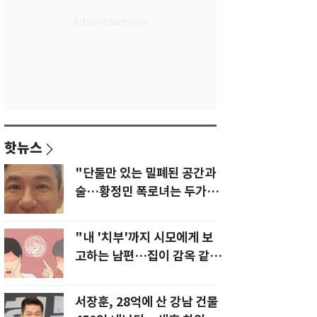
핫뉴스
"단둘만 있는 밀폐된 공간과
술…황정민 폭로녀는 두가지
에 집착했다"
"내 '치부'까지 시모에게 보
고하는 남편…집이 감옥 같
다" 아내 고통
서장훈, 28억에 산 강남 건물