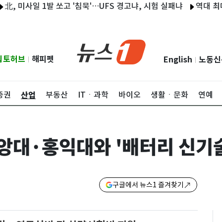
미사일 1발 쏘고 '침묵'…UFS 경고냐, 시험 실패냐
역대 최대 개입
립토허브
해피펫
English
노동신
|
|
산업
증권
부동산
ITㆍ과학
바이오
생활ㆍ문화
연예
앙대·홍익대와 '배터리 신기
구글에서 뉴스1 즐겨찾기