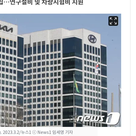
설립…연구설비 및 차량시험비 지원
"캐리비안 베이 여자 탈
6
의실에 남자가 있어
요"…경찰 수사
2600만명 사로잡은 '바
7
나나킥 베이비'…농심
023.3.2/뉴스1 ⓒ News1 임세영 기자
의 깜짝 선물