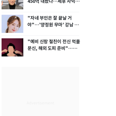
450억 내놨다…세후 차익
280억 '잭팟'
"자네 부인은 잘 끝날 거
야"…'양정원 무마' 강남 경
찰, 다른 돈도 받은 정황
"예비 신랑 절친이 전신 먹물
문신, 해외 도피 준비"…예비
신부 '혼란'