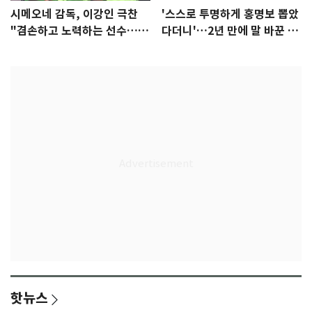
시메오네 감독, 이강인 극찬
'스스로 투명하게 홍명보 뽑았
"겸손하고 노력하는 선수…좋
다더니'…2년 만에 말 바꾼 이
은 첫인상"
임생
핫뉴스