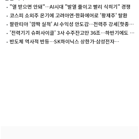
"열 받으면 안돼"…AI시대 "발열 줄이고 빨리 식히기" 경쟁
코스피 소외주 온기에 고려아연·한화에어로 '황제주' 탈환
팔란티아 '깜짝 실적' AI 수익성 안도감…전력주 강세[핫종
목]
'전력기기 슈퍼사이클' 3사 수주잔고만 36조…하반기에도 순
풍
반도체 역사적 반등…SK하이닉스 상한가·삼성전자
27%↑[핫종목](종합)