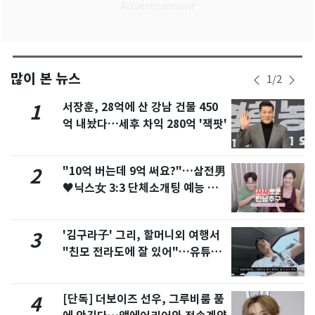
많이 본 뉴스
1
/
2
서장훈, 28억에 산 강남 건물 450
1
억 내놨다…세후 차익 280억 '잭팟'
"10억 버는데 9억 써요?"…삼전男
2
♥닉스女 3:3 단체소개팅 예능 화
제
'김구라子' 그리, 할머니외 여행서
3
"친모 전라도에 잘 있어"…유튜브
서 언급
[단독] 더보이즈 선우, 그루비룸 품
4