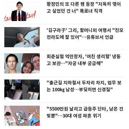
황정민의 또 다른 팬 등장 "지독히 엮이
고 싶었던 건 너" 폭로녀 직격
'김구라子' 그리, 할머니외 여행서 "친모
전라도에 잘 있어"…유튜브서 언급
회춘실험 억만장자, '여친 생리혈' 냉동
고 보관…"자궁 내부 궁금해"
"출근길 지하철서 두자리 차지, 업무 보
는 100㎏ 남성…부딪히면 신경질"
"5500만원 날리고 급등주 단타, 남은 건
빚뿐"…30대 여성 파혼 위기