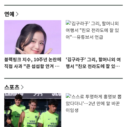
연예
블랙핑크 지수, 10주년 논란에
'김구라子' 그리, 할머니외 여
직접 사과 "큰 섭섭함 안겨 미
행서 "친모 전라도에 잘 있
안"
어"…유튜브서 언급
스포츠