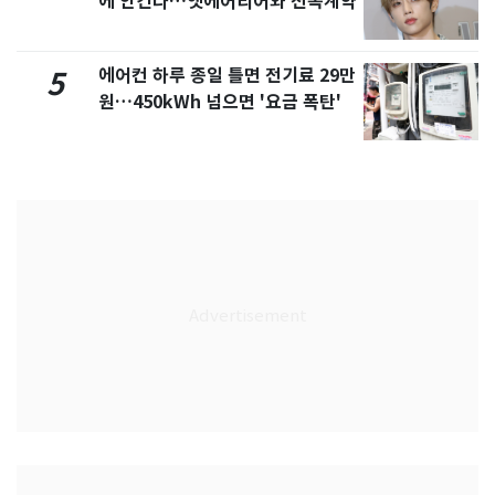
에 안긴다…앳에어리어와 전속계약
에어컨 하루 종일 틀면 전기료 29만
5
원…450kWh 넘으면 '요금 폭탄'