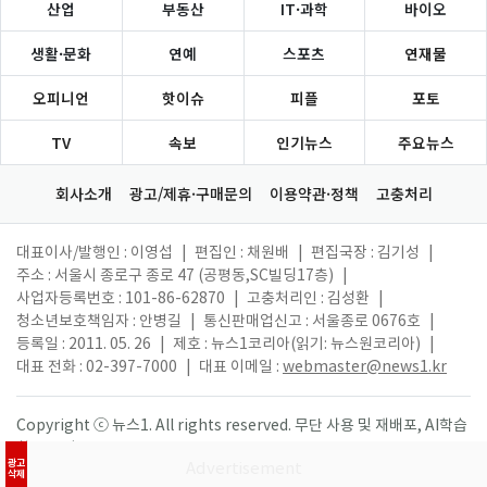
산업
부동산
IT·과학
바이오
생활·문화
연예
스포츠
연재물
오피니언
핫이슈
피플
포토
TV
속보
인기뉴스
주요뉴스
회사소개
광고/제휴·구매문의
이용약관·정책
고충처리
대표이사/발행인 : 이영섭
|
편집인 : 채원배
|
편집국장 : 김기성
|
주소 : 서울시 종로구 종로 47 (공평동,SC빌딩17층)
|
사업자등록번호 : 101-86-62870
|
고충처리인 : 김성환
|
청소년보호책임자 : 안병길
|
통신판매업신고 : 서울종로 0676호
|
등록일 : 2011. 05. 26
|
제호 : 뉴스1코리아(읽기: 뉴스원코리아)
|
대표 전화 : 02-397-7000
|
대표 이메일 :
webmaster@news1.kr
Copyright ⓒ 뉴스1. All rights reserved. 무단 사용 및 재배포, AI학습
활용 금지.
광고
삭제