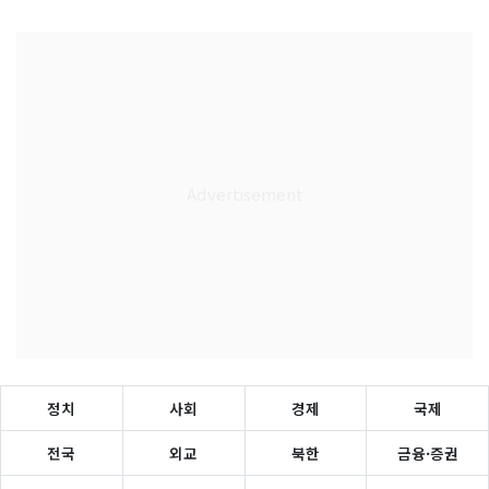
정치
사회
경제
국제
전국
외교
북한
금융·증권