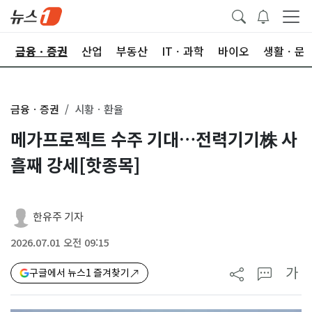
한
금융ㆍ증권
산업
부동산
ITㆍ과학
바이오
생활ㆍ문
금융ㆍ증권
시황ㆍ환율
메가프로젝트 수주 기대…전력기기株 사
흘째 강세[핫종목]
한유주 기자
2026.07.01 오전 09:15
가
구글에서 뉴스1 즐겨찾기