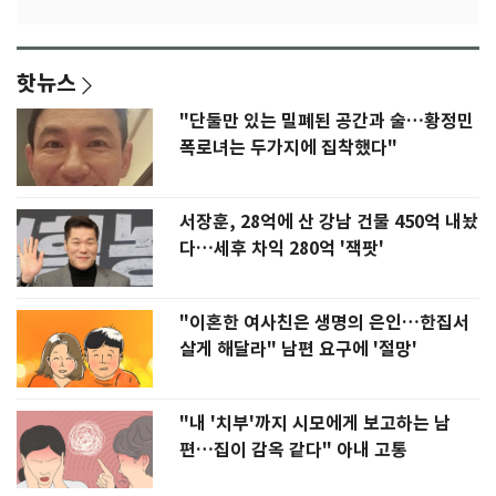
핫뉴스
"단둘만 있는 밀폐된 공간과 술…황정민
폭로녀는 두가지에 집착했다"
서장훈, 28억에 산 강남 건물 450억 내놨
다…세후 차익 280억 '잭팟'
"이혼한 여사친은 생명의 은인…한집서
살게 해달라" 남편 요구에 '절망'
"내 '치부'까지 시모에게 보고하는 남
편…집이 감옥 같다" 아내 고통