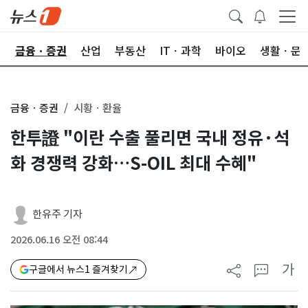
한
금융ㆍ증권
산업
부동산
ITㆍ과학
바이오
생활ㆍ문
금융ㆍ증권
시황ㆍ환율
한투證 "이란 수출 풀리면 국내 정유·석
화 경쟁력 강화…S-OIL 최대 수혜"
한유주 기자
2026.06.16 오전 08:44
가
구글에서 뉴스1 즐겨찾기