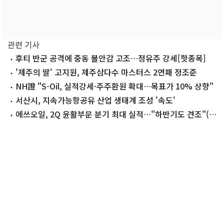
관련 기사
후티 반군 공격에 중동 불안감 고조…정유주 강세[핫종목]
'제주의 딸' 고지원, 제주삼다수 마스터스 2연패 정조준
NH證 "S-Oil, 실적강세·주주환원 확대…목표가 10% 상향"
서산시, 지속가능항공유 산업 생태계 조성 '속도'
에쓰오일, 2Q 윤활부문 분기 최대 실적…"하반기도 견조"(종
합2보)