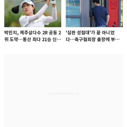
박민지, 제주삼다수 2R 공동 2
'심판 성접대'가 끝 아니었
위 도약…통산 최다 21승 신기
다…축구협회장 출장에 부인
록 도전
3회 동반 '펑펑'