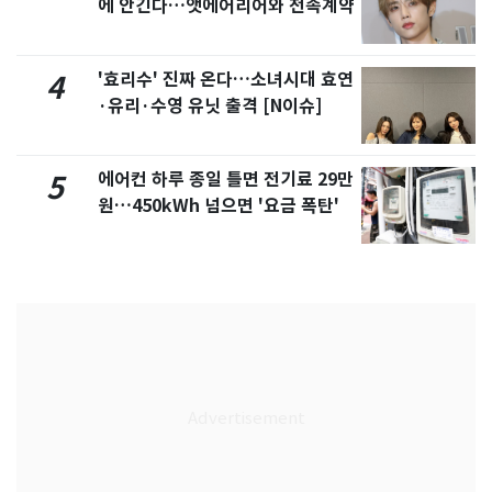
에 안긴다…앳에어리어와 전속계약
'효리수' 진짜 온다…소녀시대 효연
4
·유리·수영 유닛 출격 [N이슈]
에어컨 하루 종일 틀면 전기료 29만
5
원…450kWh 넘으면 '요금 폭탄'