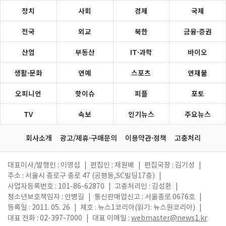
정치
사회
경제
국제
전국
외교
북한
금융·증권
산업
부동산
IT·과학
바이오
생활·문화
연예
스포츠
연재물
오피니언
핫이슈
피플
포토
TV
속보
인기뉴스
주요뉴스
회사소개
광고/제휴·구매문의
이용약관·정책
고충처리
대표이사/발행인 : 이영섭
|
편집인 : 채원배
|
편집국장 : 김기성
|
주소 : 서울시 종로구 종로 47 (공평동,SC빌딩17층)
|
사업자등록번호 : 101-86-62870
|
고충처리인 : 김성환
|
청소년보호책임자 : 안병길
|
통신판매업신고 : 서울종로 0676호
|
등록일 : 2011. 05. 26
|
제호 : 뉴스1코리아(읽기: 뉴스원코리아)
|
대표 전화 : 02-397-7000
|
대표 이메일 :
webmaster@news1.kr