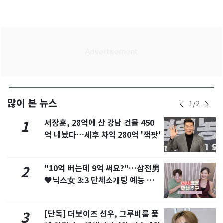
많이 본 뉴스
1
/
2
서장훈, 28억에 산 강남 건물 450
1
억 내놨다…세후 차익 280억 '잭팟'
"10억 버는데 9억 써요?"…삼전男
2
♥닉스女 3:3 단체소개팅 예능 화
제
[단독] 더보이즈 선우, 그루비룸 품
3