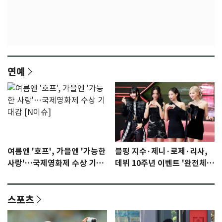
연예
여름엔 '호프', 가을엔 '가능한
블핑 지수·제니·로제·리사,
사랑'…국제영화제 수상 기대
데뷔 10주년 이벤트 '완전체'
감 [N이슈]
참석 확정…기대감 UP
스포츠