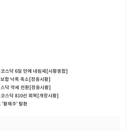
…코스닥 6일 만에 내림세[시황종합]
보합 낙폭 축소[장중시황]
코스닥 약세 전환[장중시황]
코스닥 810선 회복[개장시황]
'황제주' 탈환