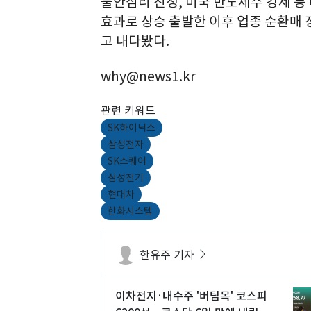
불안심리 진정, 미국 반도체주 강세 등 
효과로 상승 출발한 이후 업종 순환매 
고 내다봤다.
why@news1.kr
관련 키워드
SK하이닉스
삼성전자
SK스퀘어
삼성전기
현대차
한화시스템
한유주 기자
이차전지·내수주 '버팀목' 코스피