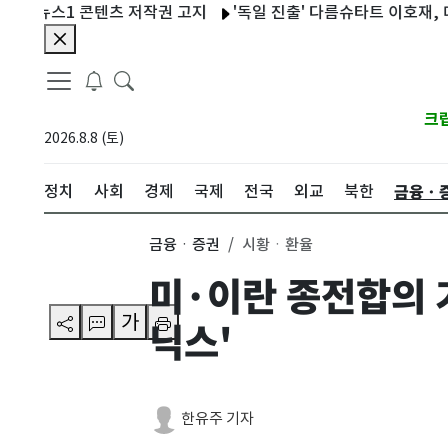
뉴스1 콘텐츠 저작권 고지
'독일 진출' 다름슈타트 이호재, 데뷔전 
크
2026.8.8 (토)
금융ㆍ
정치
사회
경제
국제
전국
외교
북한
금융ㆍ증권
시황ㆍ환율
미·이란 종전합의 
가
닉스'
한유주 기자