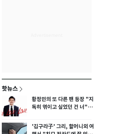
핫뉴스
황정민의 또 다른 팬 등장 "지
독히 엮이고 싶었던 건 너" 폭
로녀 직격
'김구라子' 그리, 할머니외 여