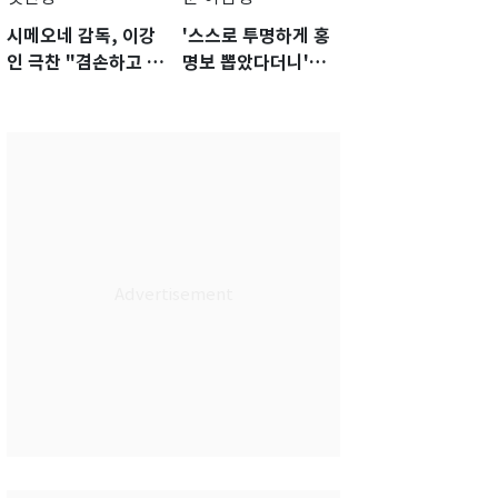
시메오네 감독, 이강
'스스로 투명하게 홍
인 극찬 "겸손하고 노
명보 뽑았다더니'…2
력하는 선수…좋은
년 만에 말 바꾼 이임
첫인상"
생