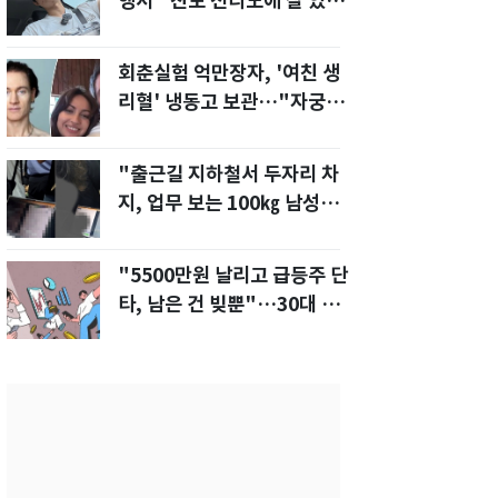
행서 "친모 전라도에 잘 있
어"…유튜브서 언급
회춘실험 억만장자, '여친 생
리혈' 냉동고 보관…"자궁 내
부 궁금해"
"출근길 지하철서 두자리 차
지, 업무 보는 100㎏ 남성…
부딪히면 신경질"
"5500만원 날리고 급등주 단
타, 남은 건 빚뿐"…30대 여
성 파혼 위기