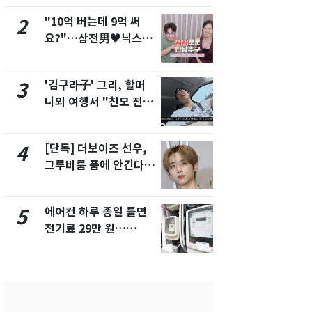
"10억 버는데 9억 써
낮 최고 37
2
7
요?"…삼전男♥닉스女
속…전국 곳곳
3:3 단체소개팅 예능 화
날씨]
제
'김구라子' 그리, 할머
[단독] 경찰,
3
8
니외 여행서 "친모 전라
제작사 회장
도에 잘 있어"…유튜브
시장법 위반
서 언급
[단독] 더보이즈 선우,
[단독]중수
4
9
그루비룸 품에 안긴다…
수사관 경력
앳에어리어와 전속계약
진…법무사·
택' 유지
에어컨 하루 종일 틀면
'심판 성접대
5
10
전기료 29만 원…
었다…축구
450kWh 넘으면 '요금
에 부인 3회 
폭탄'