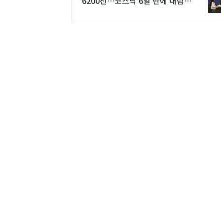
6200선…코스닥 6일 만에 내림세
[시황종합]