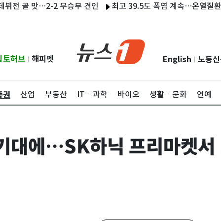
골 맛…2-2 무승부 견인
최고 39.5도 폭염 계속…온열질환자 202
립토허브
해피펫
English
노동신
|
|
증권
산업
부동산
ITㆍ과학
바이오
생활ㆍ문화
연예
기대에…SK하닉 프리마켓서 1