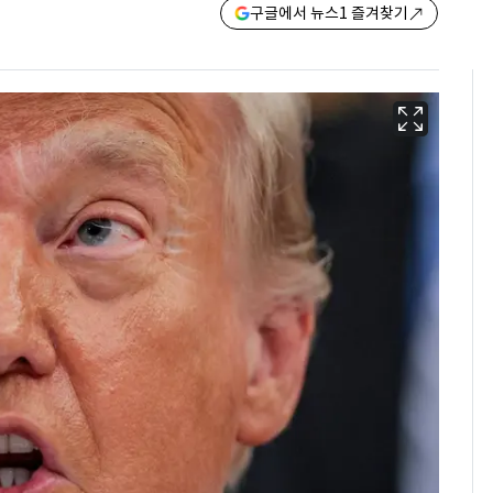
구글에서 뉴스1 즐겨찾기
13호 태풍 '돌핀' 日오
6
키나와·가고시마현 접
근…26만명 대피령