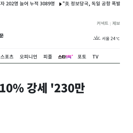
명 늘어 누적 3089명
"美 정보당국, 독일 공항 폭발물 탑재 드론
커넥트
제보
|
제주
29
℃
문
서울
24
℃
부산
28
℃
스포츠
오피니언
피플
포토
TV
대구
27
℃
인천
27
℃
0% 강세 '230만
광주
28
℃
대전
28
℃
울산
27
℃
강릉
20
℃
제주
29
℃