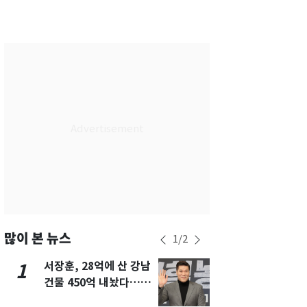
서울
24
℃
부산
28
℃
대구
27
℃
인천
27
℃
광주
28
℃
대전
28
℃
울산
27
℃
강릉
20
℃
제주
29
℃
많이 본 뉴스
1
/
2
서장훈, 28억에 산 강남
13호 태풍 '
1
6
건물 450억 내놨다…세
키나와·가고
후 차익 280억 '잭팟'
근…26만명