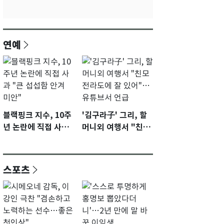
연예
블랙핑크 지수, 10주
'김구라子' 그리, 할
년 논란에 직접 사과
머니외 여행서 "친모
"큰 섭섭함 안겨 미
전라도에 잘 있어"…
안"
유튜브서 언급
스포츠