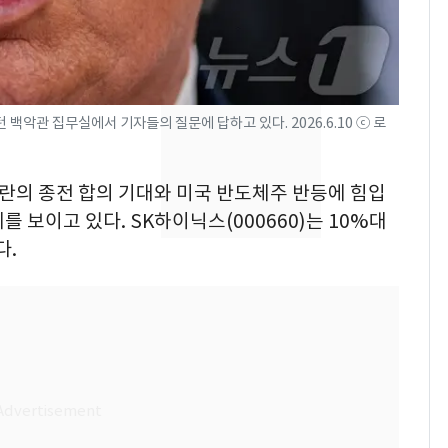
낮 최고 37도 폭염 계
7
속…전국 곳곳 비 [오늘
날씨]
[단독] 경찰, '김부장'
8
백악관 집무실에서 기자들의 질문에 답하고 있다. 2026.6.10 ⓒ 로
제작사 회장 수사…자본
시장법 위반 의혹
이란의 종전 합의 기대와 미국 반도체주 반등에 힘입
[단독]중수청 가는 검찰
9
 보이고 있다. SK하이닉스(000660)는 10%대
수사관 경력 합산 추
다.
진…법무사·집행관 '혜
택' 유지
'심판 성접대'가 끝 아니
10
었다…축구협회장 출장
에 부인 3회 동반 '펑펑'