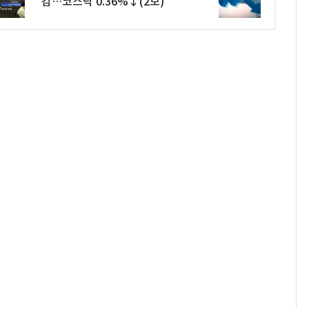
감…코스닥 0.36%↓(2보)