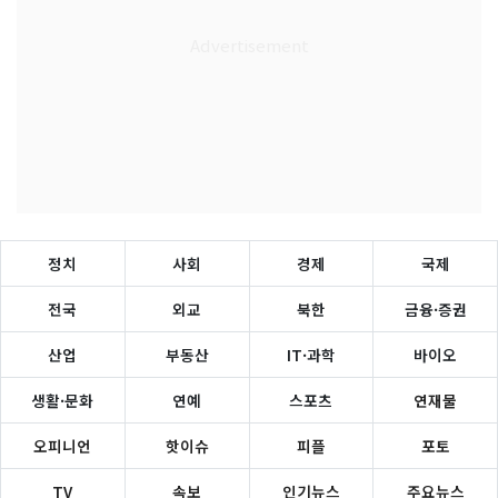
정치
사회
경제
국제
전국
외교
북한
금융·증권
산업
부동산
IT·과학
바이오
생활·문화
연예
스포츠
연재물
오피니언
핫이슈
피플
포토
TV
속보
인기뉴스
주요뉴스