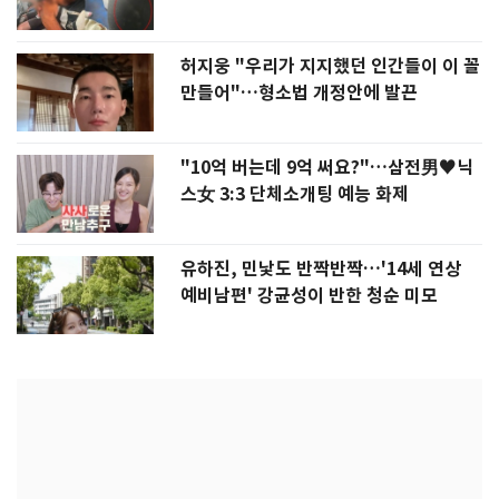
허지웅 "우리가 지지했던 인간들이 이 꼴
만들어"…형소법 개정안에 발끈
"10억 버는데 9억 써요?"…삼전男♥닉
스女 3:3 단체소개팅 예능 화제
유하진, 민낯도 반짝반짝…'14세 연상
예비남편' 강균성이 반한 청순 미모