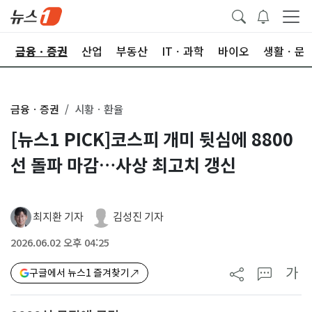
한
금융ㆍ증권
산업
부동산
ITㆍ과학
바이오
생활ㆍ문
금융ㆍ증권
시황ㆍ환율
[뉴스1 PICK]코스피 개미 뒷심에 8800
선 돌파 마감…사상 최고치 갱신
최지환 기자
김성진 기자
2026.06.02 오후 04:25
가
구글에서 뉴스1 즐겨찾기