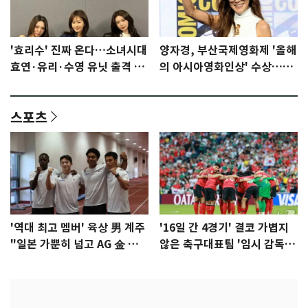
'효리수' 진짜 온다…소녀시대
양자경, 부산국제영화제 '올해
효연·유리·수영 유닛 출격 [N
의 아시아영화인상' 수상…15
이슈]
년만에 부산 온다
스포츠
'역대 최고 멤버' 육상 男 계주
'16일 간 4경기' 결코 가볍지
"일본 가뿐히 넘고 AG 金 따겠
않은 축구대표팀 '임시 감독'
다"
무게