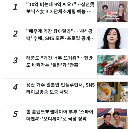
"10억 버는데 9억 써요?"…삼전男
1
♥닉스女 3:3 단체소개팅 예능 화
제
"배우계 기강 잡아달라"…'4년 공
2
백' 수애, SNS 오픈·프로필 공개
화제
태풍도 "거긴 너무 뜨거워"…한반
3
도 비켜가는 '돌핀'과 '찬홈'
용산 거주 일본인 인플루언서, SNS
4
라이브방송 도중 사망
톰 홀랜드♥젠데이아 부부 '스파이
5
더맨4'·'오디세이'로 극장 장악