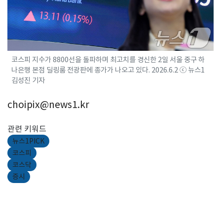
코스피 지수가 8800선을 돌파하며 최고치를 경신한 2일 서울 중구 하
나은행 본점 딜링룸 전광판에 종가가 나오고 있다. 2026.6.2 ⓒ 뉴스1
김성진 기자
choipix@news1.kr
관련 키워드
뉴스1PICK
코스피
코스닥
증시