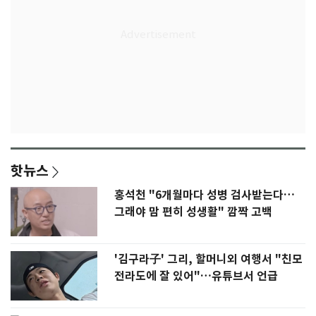
핫뉴스
홍석천 "6개월마다 성병 검사받는다…
그래야 맘 편히 성생활" 깜짝 고백
'김구라子' 그리, 할머니외 여행서 "친모
전라도에 잘 있어"…유튜브서 언급