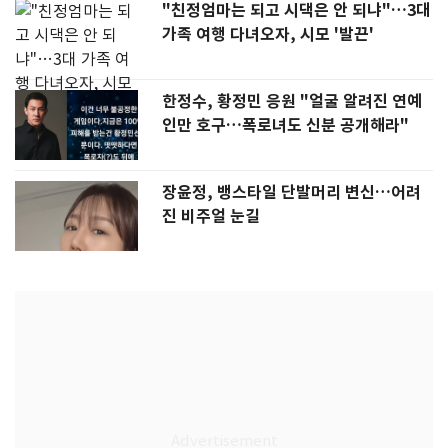
"친정엄마는 되고 시댁은 안 되냐"…3대
가족 여행 다녀오자, 시모 '발끈'
한정수, 황정민 응원 "얼굴 알려진 연예
인만 호구…폭로녀도 신분 공개해라"
장윤정, 뱅스타일 단발머리 변신…어려
진 비주얼 눈길