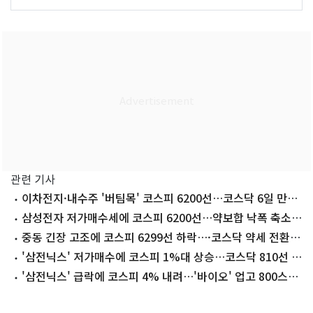
관련 기사
이차전지·내수주 '버팀목' 코스피 6200선…코스닥 6일 만에
내림세[시황종합]
삼성전자 저가매수세에 코스피 6200선…약보합 낙폭 축소
[장중시황]
중동 긴장 고조에 코스피 6299선 하락…·코스닥 약세 전환
[장중시황]
'삼전닉스' 저가매수에 코스피 1%대 상승…코스닥 810선 회
복[개장시황]
'삼전닉스' 급락에 코스피 4% 내려…'바이오' 업고 800스닥
회복[시황종합]