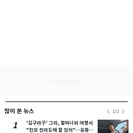
많이 본 뉴스
1
/
2
'김구라子' 그리, 할머니외 여행서
1
"친모 전라도에 잘 있어"…유튜브