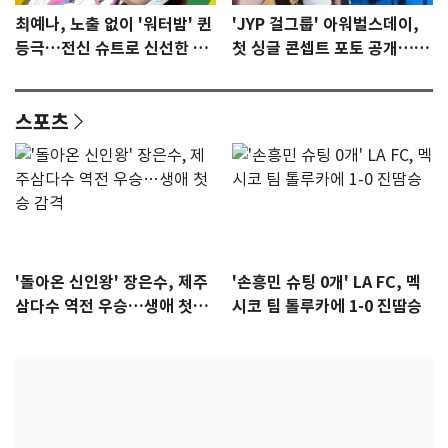
최예나, 노출 없이 '워터밤' 퀸
'JYP 걸그룹' 아워벌스데이,
등극…전신 슈트로 신선한 충
첫 싱글 콘셉트 포토 공개…청
격 [N샷]
량·키치
스포츠
'돌아온 신인왕' 장은수, 제주
'손흥민 슈팅 0개' LA FC, 멕
삼다수 역전 우승…생애 첫승
시코 팀 톨루카에 1-0 진땀승
감격