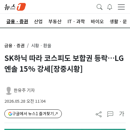
한
금융ㆍ증권
산업
부동산
ITㆍ과학
바이오
생활ㆍ문
금융ㆍ증권
시황ㆍ환율
SK하닉 따라 코스피도 보합권 등락…LG
엔솔 15% 강세[장중시황]
한유주 기자
2026.05.28 오전 11:04
가
구글에서 뉴스1 즐겨찾기