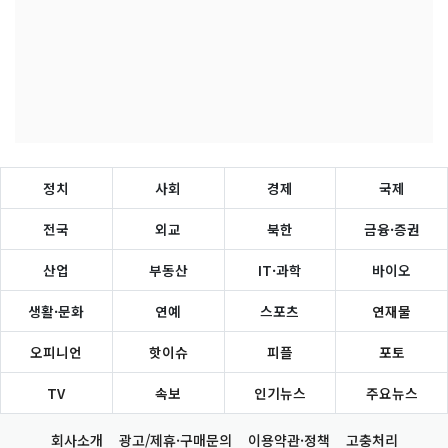
정치
사회
경제
국제
전국
외교
북한
금융·증권
산업
부동산
IT·과학
바이오
생활·문화
연예
스포츠
연재물
오피니언
핫이슈
피플
포토
TV
속보
인기뉴스
주요뉴스
회사소개
광고/제휴·구매문의
이용약관·정책
고충처리