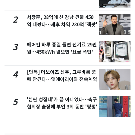
서 언급
서장훈, 28억에 산 강남 건물 450
2
억 내놨다…세후 차익 280억 '잭팟'
에어컨 하루 종일 틀면 전기료 29만
3
원…450kWh 넘으면 '요금 폭탄'
[단독] 더보이즈 선우, 그루비룸 품
4
에 안긴다…앳에어리어와 전속계약
'심판 성접대'가 끝 아니었다…축구
5
협회장 출장에 부인 3회 동반 '펑펑'