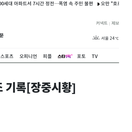
 아파트서 7시간 정전…폭염 속 주민 불편
오만 "호르무즈 협상 긍
커넥트
제보
|
제주
29
℃
문
서울
24
℃
부산
27
℃
스포츠
오피니언
피플
포토
TV
대구
27
℃
인천
26
℃
조 기록[장중시황]
광주
28
℃
대전
27
℃
울산
26
℃
강릉
20
℃
제주
29
℃