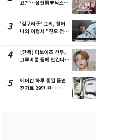
요?"…삼전男♥닉스女
제작사 회장
3:3 단체소개팅 예능 화
시장법 위반
제
'김구라子' 그리, 할머
낮 최고 37
3
8
니외 여행서 "친모 전라
속…전국 곳곳
도에 잘 있어"…유튜브
날씨]
서 언급
[단독] 더보이즈 선우,
[단독]중수
4
9
그루비룸 품에 안긴다…
수사관 경력
앳에어리어와 전속계약
진…법무사·
택' 유지
에어컨 하루 종일 틀면
'심판 성접대
5
10
전기료 29만 원…
었다…축구
450kWh 넘으면 '요금
에 부인 3회 
폭탄'