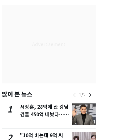
서울
24
℃
부산
27
℃
대구
27
℃
인천
26
℃
광주
28
℃
대전
27
℃
울산
26
℃
강릉
20
℃
많이 본 뉴스
1
/
2
제주
29
℃
서장훈, 28억에 산 강남
13호 태풍 '
1
6
건물 450억 내놨다…세
키나와·가고
후 차익 280억 '잭팟'
근…26만명
"10억 버는데 9억 써
[단독] 경찰,
2
7