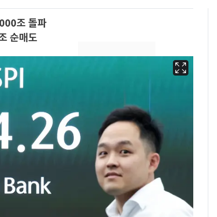
7000조 돌파
7조 순매도
13호 태풍 '돌핀' 日오
6
키나와·가고시마현 접
근…26만명 대피령
[단독] 경찰, '김부장'
7