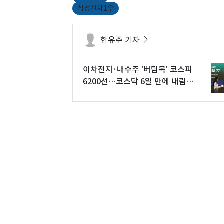
삼성전자1우
한유주 기자
이차전지·내수주 '버팀목' 코스피
6200선…코스닥 6일 만에 내림세
[시황종합]