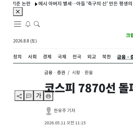
기준 논란
메시 아버지 별세…아들 '축구의 신' 만든 평생의 조력자
크
2026.8.8 (토)
금융ㆍ
정치
사회
경제
국제
전국
외교
북한
금융ㆍ증권
시황ㆍ환율
코스피 7870선 돌
가
한유주 기자
2026.05.11 오전 11:15