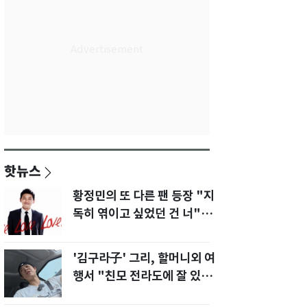
핫뉴스
황정민의 또 다른 팬 등장 "지
독히 엮이고 싶었던 건 너" 폭
로녀 직격
'김구라子' 그리, 할머니외 여
행서 "친모 전라도에 잘 있
어"…유튜브서 언급