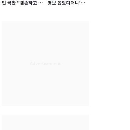
인 극찬 "겸손하고 노
명보 뽑았다더니'…2
력하는 선수…좋은
년 만에 말 바꾼 이임
첫인상"
생