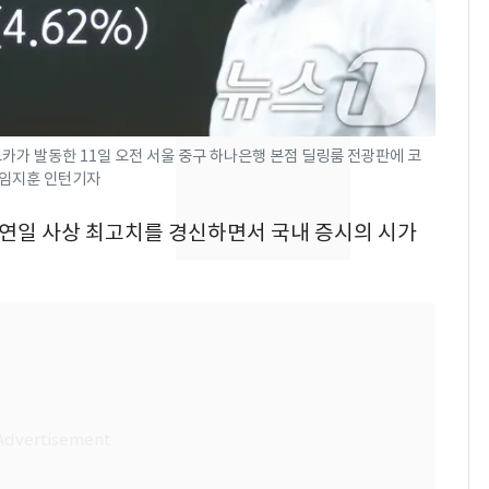
제작사 회장 수사…자본
시장법 위반 의혹
낮 최고 37도 폭염 계
8
속…전국 곳곳 비 [오늘
날씨]
카가 발동한 11일 오전 서울 중구 하나은행 본점 딜링룸 전광판에 코
1 임지훈 인턴기자
[단독]중수청 가는 검찰
9
수사관 경력 합산 추
가 연일 사상 최고치를 경신하면서 국내 증시의 시가
진…법무사·집행관 '혜
택' 유지
'심판 성접대'가 끝 아니
10
었다…축구협회장 출장
에 부인 3회 동반 '펑펑'