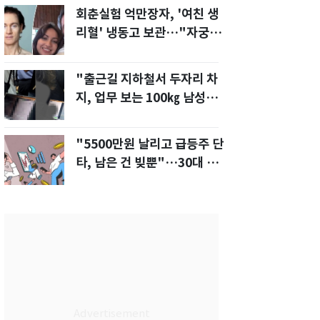
회춘실험 억만장자, '여친 생
리혈' 냉동고 보관…"자궁 내
부 궁금해"
"출근길 지하철서 두자리 차
지, 업무 보는 100㎏ 남성…
부딪히면 신경질"
"5500만원 날리고 급등주 단
타, 남은 건 빚뿐"…30대 여
성 파혼 위기