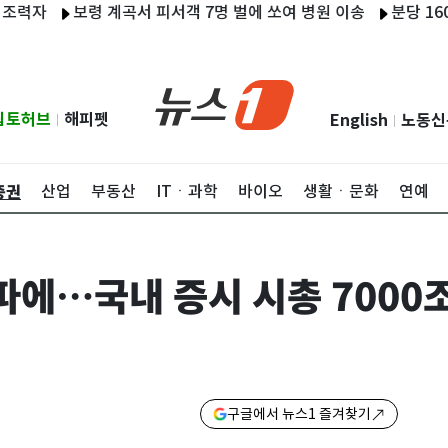
보령 계곡서 피서객 7명 벌에 쏘여 병원 이송
분당 1600세대
립토허브
해피펫
English
노동신
|
|
증권
산업
부동산
ITㆍ과학
바이오
생활ㆍ문화
연예
파에…국내 증시 시총 7000
구글에서 뉴스1 즐겨찾기