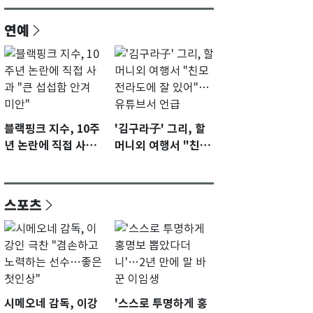
연예
블랙핑크 지수, 10주
'김구라子' 그리, 할
년 논란에 직접 사과
머니외 여행서 "친모
"큰 섭섭함 안겨 미
전라도에 잘 있어"…
안"
유튜브서 언급
스포츠
시메오네 감독, 이강
'스스로 투명하게 홍