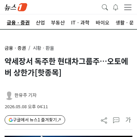
한
금융ㆍ증권
산업
부동산
ITㆍ과학
바이오
생활ㆍ문
금융ㆍ증권
시황ㆍ환율
약세장서 독주한 현대차그룹주…오토에
버 상한가[핫종목]
한유주 기자
2026.05.08 오후 04:11
가
구글에서 뉴스1 즐겨찾기