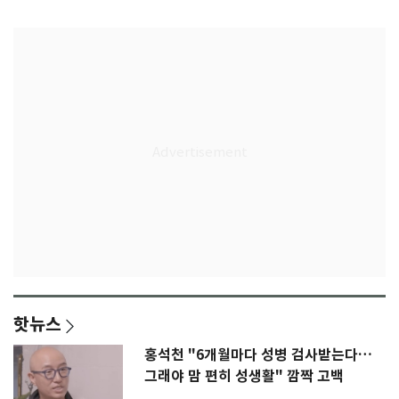
특급대우
자리 있나
핫뉴스
홍석천 "6개월마다 성병 검사받는다…
그래야 맘 편히 성생활" 깜짝 고백