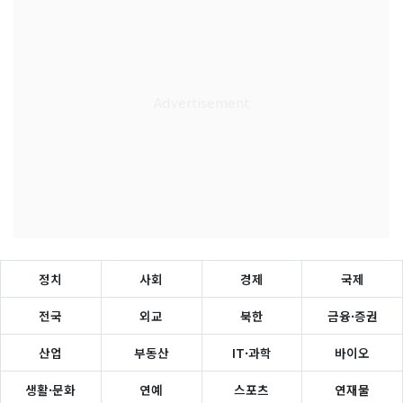
정치
사회
경제
국제
전국
외교
북한
금융·증권
산업
부동산
IT·과학
바이오
생활·문화
연예
스포츠
연재물