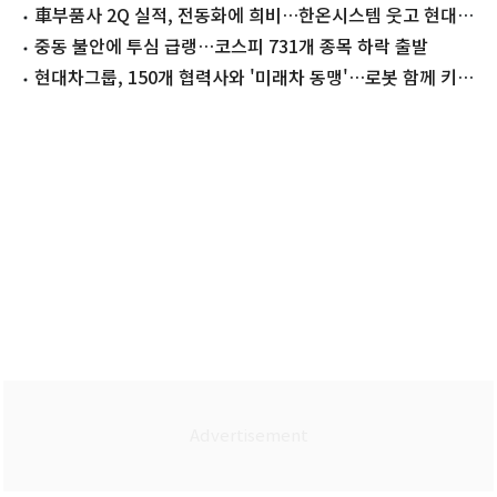
졌다
車부품사 2Q 실적, 전동화에 희비…한온시스템 웃고 현대위
아 울고
중동 불안에 투심 급랭…코스피 731개 종목 하락 출발
현대차그룹, 150개 협력사와 '미래차 동맹'…로봇 함께 키운
다(종합)