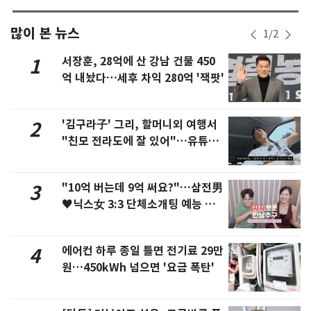
많이 본 뉴스
1
/
2
서장훈, 28억에 산 강남 건물 450
1
억 내놨다…세후 차익 280억 '잭팟'
'김구라子' 그리, 할머니외 여행서
2
"친모 전라도에 잘 있어"…유튜브
서 언급
"10억 버는데 9억 써요?"…삼전男
3
♥닉스女 3:3 단체소개팅 예능 화
제
에어컨 하루 종일 틀면 전기료 29만
4
원…450kWh 넘으면 '요금 폭탄'