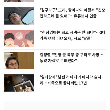
'김구라子' 그리, 할머니외 여행서 "친모
전라도에 잘 있어"…유튜브서 언급
"친정엄마는 되고 시댁은 안 되냐"…3대
가족 여행 다녀오자, 시모 '발끈'
김정렬 "친형 군 복무 중 구타로 사망…
농약 자살로 은폐됐다"
'일타강사' 남편과 아내의 마지막 술자
리…비극으로 끝나버린 17년