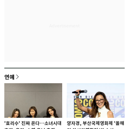
연예
'효리수' 진짜 온다…소녀시대
양자경, 부산국제영화제 '올해