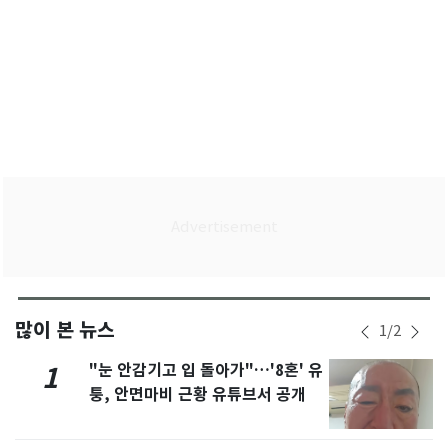
많이 본 뉴스
1
/
2
"눈 안감기고 입 돌아가"…'8혼' 유
1
퉁, 안면마비 근황 유튜브서 공개