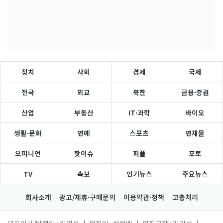
정치
사회
경제
국제
전국
외교
북한
금융·증권
산업
부동산
IT·과학
바이오
생활·문화
연예
스포츠
연재물
오피니언
핫이슈
피플
포토
TV
속보
인기뉴스
주요뉴스
회사소개
광고/제휴·구매문의
이용약관·정책
고충처리