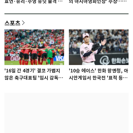
효연·유리·수영 유닛 출격 [N
의 아시아영화인상' 수상…15
이슈]
년만에 부산 온다
스포츠
'16일 간 4경기' 결코 가볍지
'10승 에이스' 한화 왕옌청, 아
않은 축구대표팀 '임시 감독'
시안게임서 한국전 '표적 등
무게
판' 가능성