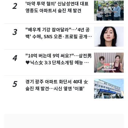
'마약 투약 혐의' 신남성연대 대표
2
영종도 아파트서 숨진 채 발견
"배우계 기강 잡아달라"…'4년 공
3
백' 수애, SNS 오픈·프로필 공개
화제
"10억 버는데 9억 써요?"…삼전男
4
♥닉스女 3:3 단체소개팅 예능 화
제
경기 광주 아파트 화단서 40대 女
5
숨진 채 발견…시신 옆엔 '이불'