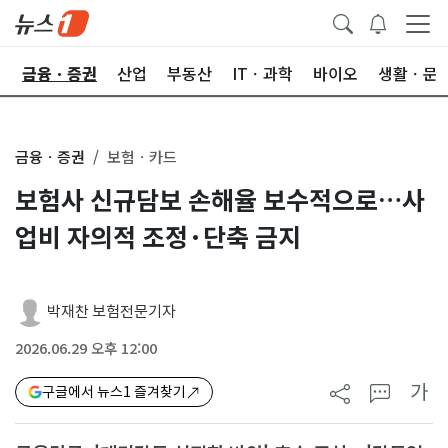
한
금융ㆍ증권
산업
부동산
ITㆍ과학
바이오
생활ㆍ문
금융ㆍ증권
보험ㆍ카드
보험사 신규담보 손해율 보수적으로…사
업비 자의적 조정·단축 금지
박재찬 보험전문기자
2026.06.29 오후 12:00
가
구글에서 뉴스1 즐겨찾기