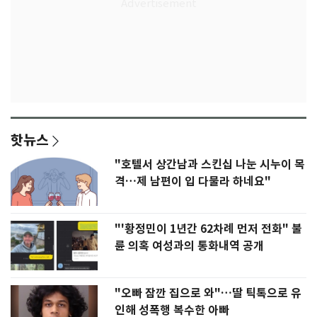
핫뉴스
"호텔서 상간남과 스킨십 나눈 시누이 목
격…제 남편이 입 다물라 하네요"
"'황정민이 1년간 62차례 먼저 전화" 불
륜 의혹 여성과의 통화내역 공개
"오빠 잠깐 집으로 와"…딸 틱톡으로 유
인해 성폭행 복수한 아빠