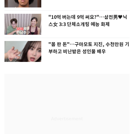
"10억 버는데 9억 써요?"…삼전男♥닉
스女 3:3 단체소개팅 예능 화제
"몸 판 돈"…구마모토 지진, 수천만원 기
부하고 비난받은 성인물 배우