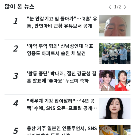
많이 본 뉴스
1
/
2
"눈 안감기고 입 돌아가"…'8혼' 유
1
퉁, 안면마비 근황 유튜브서 공개
'마약 투약 혐의' 신남성연대 대표
2
영종도 아파트서 숨진 채 발견
'활동 중단' 박나래, 절친 강균성 결
3
혼 발표에 '좋아요' 누르며 축하
"배우계 기강 잡아달라"…'4년 공
4
백' 수애, SNS 오픈·프로필 공개
화제
용산 거주 일본인 인플루언서, SNS
5