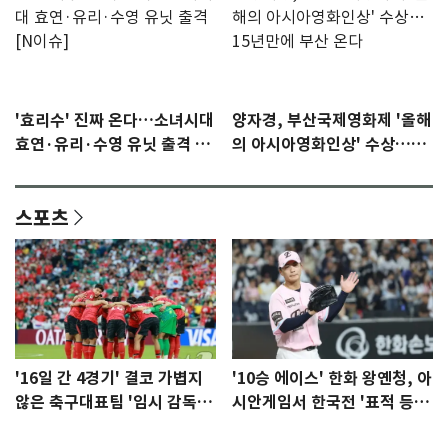
'효리수' 진짜 온다…소녀시대
양자경, 부산국제영화제 '올해
효연·유리·수영 유닛 출격 [N
의 아시아영화인상' 수상…15
이슈]
년만에 부산 온다
스포츠
'16일 간 4경기' 결코 가볍지
'10승 에이스' 한화 왕옌청, 아
않은 축구대표팀 '임시 감독'
시안게임서 한국전 '표적 등
무게
판' 가능성