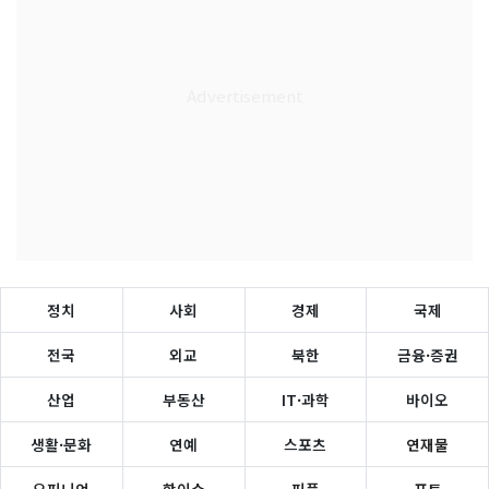
정치
사회
경제
국제
전국
외교
북한
금융·증권
산업
부동산
IT·과학
바이오
생활·문화
연예
스포츠
연재물