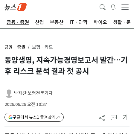
한
금융ㆍ증권
산업
부동산
ITㆍ과학
바이오
생활ㆍ문
금융ㆍ증권
보험ㆍ카드
동양생명, 지속가능경영보고서 발간…기
후 리스크 분석 결과 첫 공시
박재찬 보험전문기자
2026.06.26 오전 10:37
가
구글에서 뉴스1 즐겨찾기