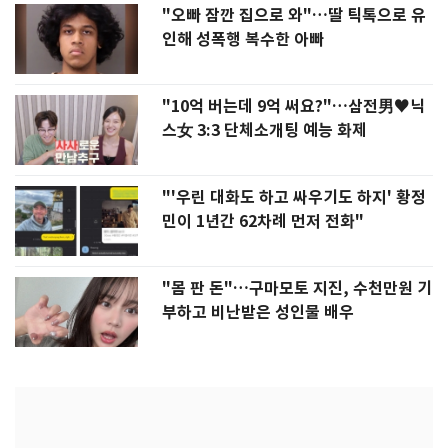
"오빠 잠깐 집으로 와"…딸 틱톡으로 유
인해 성폭행 복수한 아빠
"10억 버는데 9억 써요?"…삼전男♥닉
스女 3:3 단체소개팅 예능 화제
"'우린 대화도 하고 싸우기도 하지' 황정
민이 1년간 62차례 먼저 전화"
"몸 판 돈"…구마모토 지진, 수천만원 기
부하고 비난받은 성인물 배우