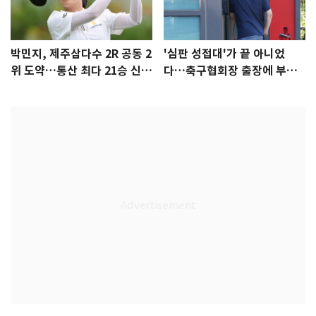
박민지, 제주삼다수 2R 공동 2
'심판 성접대'가 끝 아니었
위 도약…통산 최다 21승 신기
다…축구협회장 출장에 부인
록 도전
3회 동반 '펑펑'