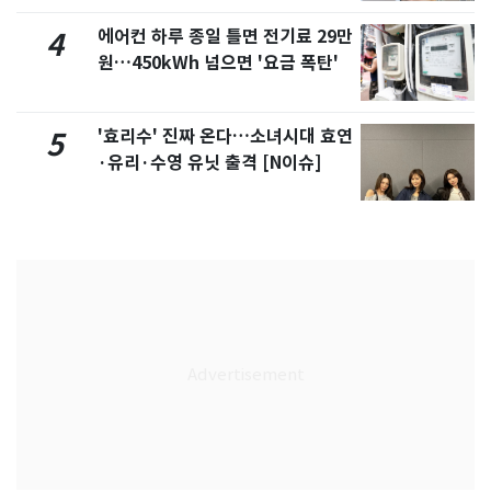
에어컨 하루 종일 틀면 전기료 29만
4
원…450kWh 넘으면 '요금 폭탄'
'효리수' 진짜 온다…소녀시대 효연
5
·유리·수영 유닛 출격 [N이슈]