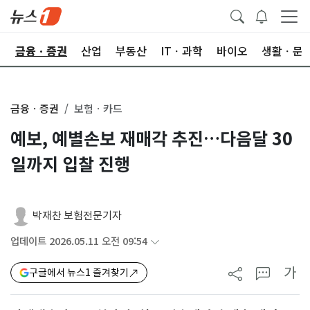
한
금융ㆍ증권
산업
부동산
ITㆍ과학
바이오
생활ㆍ문
금융ㆍ증권
보험ㆍ카드
예보, 예별손보 재매각 추진…다음달 30
일까지 입찰 진행
박재찬 보험전문기자
업데이트 2026.05.11 오전 09:54
가
구글에서 뉴스1 즐겨찾기