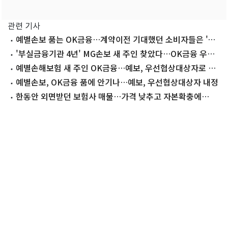
관련 기사
예별손보 품는 OK금융…계약이전 기대했던 소비자들은 '불
안'
'부실금융기관 4년' MG손보 새 주인 찾았다…OK금융 우협
선정
예별손해보험 새 주인 OK금융…예보, 우선협상대상자로 선
정
예별손보, OK금융 품에 안기나…예보, 우선협상대상자 내정
한동안 외면받던 보험사 매물…가격 낮추고 자본확충에
M&A 시장 '후끈'