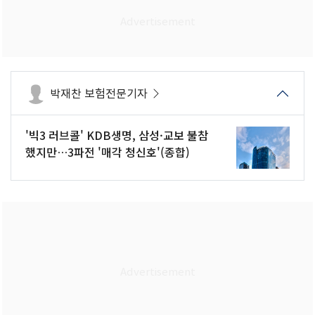
박재찬 보험전문기자
'빅3 러브콜' KDB생명, 삼성·교보 불참
했지만…3파전 '매각 청신호'(종합)