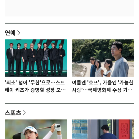
연예
'최초' 넘어 '무한'으로…스트
여름엔 '호프', 가을엔 '가능한
레이 키즈가 증명할 성장 모멘
사랑'…국제영화제 수상 기대
텀 [N이슈]
감 [N이슈]
스포츠