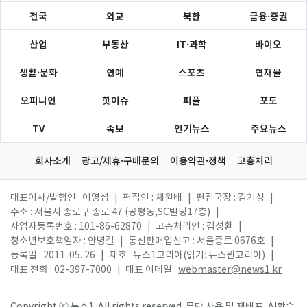
전국
외교
북한
금융·증권
산업
부동산
IT·과학
바이오
생활·문화
연예
스포츠
연재물
오피니언
핫이슈
피플
포토
TV
속보
인기뉴스
주요뉴스
회사소개
광고/제휴·구매문의
이용약관·정책
고충처리
대표이사/발행인 : 이영섭
|
편집인 : 채원배
|
편집국장 : 김기성
|
주소 : 서울시 종로구 종로 47 (공평동,SC빌딩17층)
|
사업자등록번호 : 101-86-62870
|
고충처리인 : 김성환
|
청소년보호책임자 : 안병길
|
통신판매업신고 : 서울종로 0676호
|
등록일 : 2011. 05. 26
|
제호 : 뉴스1코리아(읽기: 뉴스원코리아)
|
대표 전화 : 02-397-7000
|
대표 이메일 :
webmaster@news1.kr
Copyright ⓒ 뉴스1. All rights reserved. 무단 사용 및 재배포, AI학습