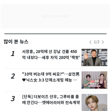
많이 본 뉴스
1
/
2
서장훈, 28억에 산 강남 건물 450
1
억 내놨다…세후 차익 280억 '잭팟'
"10억 버는데 9억 써요?"…삼전男
2
♥닉스女 3:3 단체소개팅 예능 화
제
[단독] 더보이즈 선우, 그루비룸 품
3
에 안긴다…앳에어리어와 전속계약