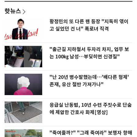
핫뉴스
황정민의 또 다른 팬 등장 "지독히 엮이
고 싶었던 건 너" 폭로녀 직격
"출근길 지하철서 두자리 차지, 업무 보
는 100㎏ 남성…부딪히면 신경질"
"난 20년 병수발했는데…'배다른 형제'
존재, 유산 절반 가져가나"
응급실 난동범, 10년 수련 주짓수로 단숨
에 제압한 간호사 화제[영상]
"죽여줄까?" "그래 죽여라" 보행자 향해