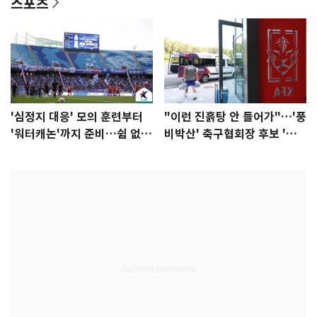
스포츠
'심정지 대응' 모의 훈련부터
"이런 진흙탕 안 들어가"…'풍
'워터캐논'까지 준비…쉼 없는
비박산' 축구협회장 후보 '실
K리그
종'