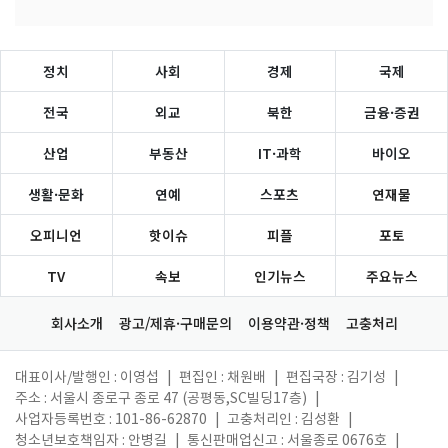
정치
사회
경제
국제
전국
외교
북한
금융·증권
산업
부동산
IT·과학
바이오
생활·문화
연예
스포츠
연재물
오피니언
핫이슈
피플
포토
TV
속보
인기뉴스
주요뉴스
회사소개
광고/제휴·구매문의
이용약관·정책
고충처리
대표이사/발행인 : 이영섭
|
편집인 : 채원배
|
편집국장 : 김기성
|
주소 : 서울시 종로구 종로 47 (공평동,SC빌딩17층)
|
사업자등록번호 : 101-86-62870
|
고충처리인 : 김성환
|
청소년보호책임자 : 안병길
|
통신판매업신고 : 서울종로 0676호
|