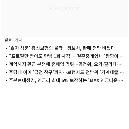
관련 기사
'효자 상품' 종신보험의 몰락…생보사, 판매 전략 바꿨다
"프로필만 받아도 만남 1회 차감"…결혼중개업체 '깜깜이 위
약금' 분쟁
계약해지 환급 분쟁에 휴폐업 먹튀…공정위, 요가·필라테스
표준약관 첫 제정
주담대 이어 '급전 창구'까지…보험사도 전방위 '가계대출 조
이기'
푸본현대생명, 연금리 최대 6% 보장하는 'MAX 연금다운 연
금보험' 출시