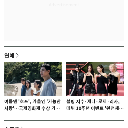
연예
여름엔 '호프', 가을엔 '가능한
블핑 지수·제니·로제·리사,
사랑'…국제영화제 수상 기대
데뷔 10주년 이벤트 '완전체'
감 [N이슈]
참석 확정…기대감 UP