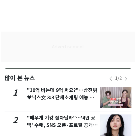
많이 본 뉴스
1
/
2
"10억 버는데 9억 써요?"…삼전男
1
♥닉스女 3:3 단체소개팅 예능 화
제
"배우계 기강 잡아달라"…'4년 공
2
백' 수애, SNS 오픈·프로필 공개
화제