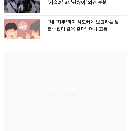
'거슬려' vs '괜찮아' 의견 분분
"내 '치부'까지 시모에게 보고하는 남
편…집이 감옥 같다" 아내 고통