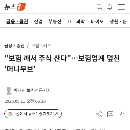
한
금융ㆍ증권
산업
부동산
ITㆍ과학
바이오
생활ㆍ문
금융ㆍ증권
보험ㆍ카드
"보험 깨서 주식 산다"…보험업계 덮친
'머니무브'
박재찬 보험전문기자
2026.05.11 오전 06:20
가
구글에서 뉴스1 즐겨찾기