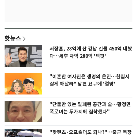
핫뉴스
서장훈, 28억에 산 강남 건물 450억 내놨
다…세후 차익 280억 '잭팟'
"이혼한 여사친은 생명의 은인…한집서
살게 해달라" 남편 요구에 '절망'
"단둘만 있는 밀폐된 공간과 술…황정민
폭로녀는 두가지에 집착했다"
"핫팬츠·오프숄더도 되나?"…출근 복장