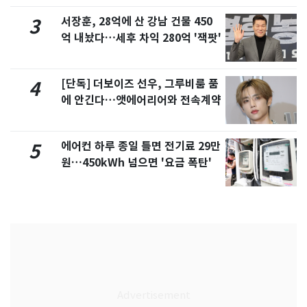
서장훈, 28억에 산 강남 건물 450
3
억 내놨다…세후 차익 280억 '잭팟'
[단독] 더보이즈 선우, 그루비룸 품
4
에 안긴다…앳에어리어와 전속계약
에어컨 하루 종일 틀면 전기료 29만
5
원…450kWh 넘으면 '요금 폭탄'