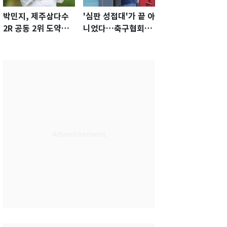
박민지, 제주삼다수
'심판 성접대'가 끝 아
2R 공동 2위 도약…
니었다…축구협회장
통산 최다 21승 신기
출장에 부인 3회 동반
록 도전
'펑펑'