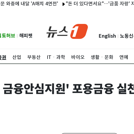
 내달 'A매치 4연전'
"돈 더 있다면서요"…'금품 자랑' 지인에 
립토허브
해피펫
English
노동신
|
|
증권
산업
부동산
ITㆍ과학
바이오
생활ㆍ문화
연예
는 금융안심지원' 포용금융 