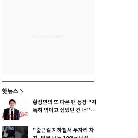
핫뉴스
황정민의 또 다른 팬 등장 "지
독히 엮이고 싶었던 건 너" 폭
로녀 직격
"출근길 지하철서 두자리 차