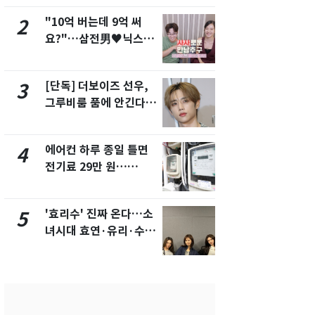
"10억 버는데 9억 써
"캐리비안 
2
7
요?"…삼전男♥닉스女
의실에 남자
3:3 단체소개팅 예능 화
요"…경찰 
제
[단독] 더보이즈 선우,
[단독]중수
3
8
그루비룸 품에 안긴다…
수사관 경력
앳에어리어와 전속계약
진…법무사·
택' 유지
에어컨 하루 종일 틀면
전남광주 화
4
9
전기료 29만 원…
교통사고로 
450kWh 넘으면 '요금
지…6명 부
폭탄'
'효리수' 진짜 온다…소
축구협회, 
5
10
녀시대 효연·유리·수영
들 10여명 대
유닛 출격 [N이슈]
대' 의혹…
픽 예선 등