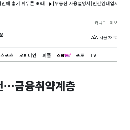
흉기 휘두른 40대
[부동산 사용설명서]민간임대업자 누구길래…8·3
커넥트
제보
|
제주
29
℃
문
서울
28
℃
부산
28
℃
스포츠
오피니언
피플
포토
TV
대구
29
℃
인천
30
℃
실천…금융취약계층
광주
27
℃
대전
27
℃
울산
28
℃
강릉
27
℃
제주
29
℃