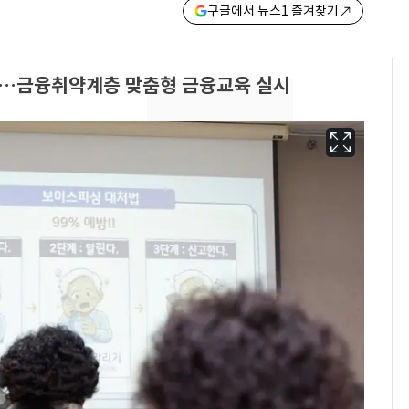
구글에서 뉴스1 즐겨찾기
…금융취약계층 맞춤형 금융교육 실시
13호 태풍 '돌핀' 日오
6
키나와·가고시마현 접
근…26만명 대피령