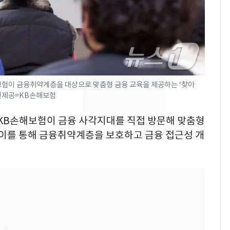
"캐리비안 베이 여자 탈
7
의실에 남자가 있어
요"…경찰 수사
[단독]중수청 가는 검찰
8
수사관 경력 합산 추
보험이 금융취약계층을 대상으로 맞춤형 금융 교육을 제공하는 ‘찾아
진…법무사·집행관 '혜
진제공=KB손해보험
택' 유지
전남광주 화정역 인근서
9
 KB손해보험이 금융 사각지대를 직접 방문해 맞춤형
교통사고로 40대 심정
 이를 통해 금융취약계층을 보호하고 금융 접근성 개
지…6명 부상
축구협회, 외국인 심판
10
들 10여명 대상 '성 접
대' 의혹…월드컵·올림
픽 예선 등