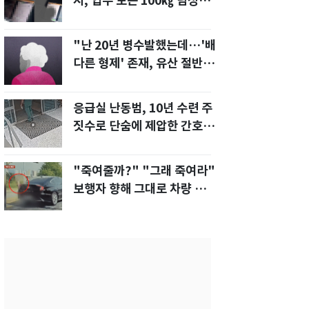
지, 업무 보는 100㎏ 남성…
부딪히면 신경질"
"난 20년 병수발했는데…'배
다른 형제' 존재, 유산 절반 가
져가나"
응급실 난동범, 10년 수련 주
짓수로 단숨에 제압한 간호사
화제[영상]
"죽여줄까?" "그래 죽여라"
보행자 향해 그대로 차량 돌진
한 운전자[영상]