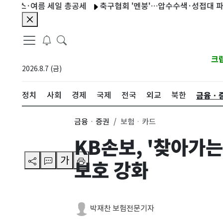
·여름 세일 총공세
축구협회 '멘붕'…압수수색·성접대 파문 와중에
크
2026.8.7 (금)
금융ㆍ
정치
사회
경제
국제
전국
외교
북한
금융ㆍ증권
보험ㆍ카드
KB손보, '찾아가
가
보호 강화
박재찬 보험전문기자