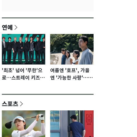
연예
'최초' 넘어 '무한'으
여름엔 '호프', 가을
로…스트레이 키즈가
엔 '가능한 사랑'…국
증명할 성장 모멘텀
제영화제 수상 기대
[N이슈]
감 [N이슈]
스포츠