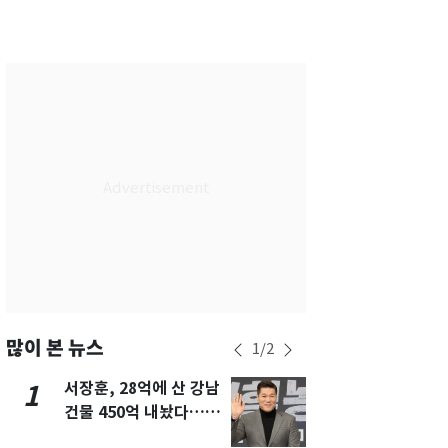
서울
28
℃
부산
28
℃
대구
29
℃
인천
30
℃
광주
27
℃
대전
27
℃
울산
28
℃
강릉
27
℃
제주
29
℃
많이 본 뉴스
1
/
2
서장훈, 28억에 산 강남
13호 태풍 '
1
6
건물 450억 내놨다…세
키나와·가고
후 차익 280억 '잭팟'
근…26만명