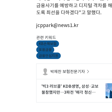
금융사기를 예방하고 디지털 격차를 해
도록 최선을 다하겠다"고 말했다.
jcppark@news1.kr
관련 키워드
KB손해보험
포용금융
금융안심지원
박재찬 보험전문기자
'빅3 러브콜' KDB생명, 삼성·교보
불참했지만…3파전 '매각 청신
호'(종합)