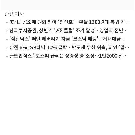
관련 기사
美·日 공조에 원화 방어 '청신호'…환율 1300원대 복귀 기대
감
한국투자증권, 상반기 '2조 클럽' 조기 달성…영업익 전년比
89.1%↑
'삼전닉스' 떠난 레버리지 자금 '코스닥 베팅'…거래대금
55% 증가
삼전 6%, SK하닉 10% 급락…반도체 투심 위축, 외인 '팔
자'[핫종목](종합)
골드만삭스 "코스피 급락은 상승장 중 조정…1만2000 전망
유지"