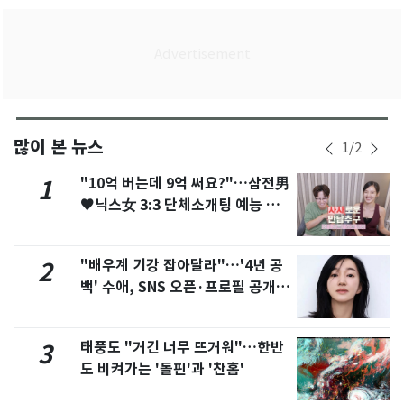
많이 본 뉴스
1
/
2
"10억 버는데 9억 써요?"…삼전男
1
♥닉스女 3:3 단체소개팅 예능 화
제
"배우계 기강 잡아달라"…'4년 공
2
백' 수애, SNS 오픈·프로필 공개
화제
태풍도 "거긴 너무 뜨거워"…한반
3
도 비켜가는 '돌핀'과 '찬홈'