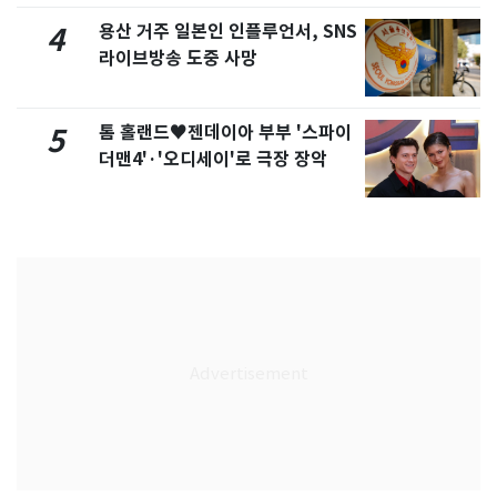
용산 거주 일본인 인플루언서, SNS
4
라이브방송 도중 사망
톰 홀랜드♥젠데이아 부부 '스파이
5
더맨4'·'오디세이'로 극장 장악