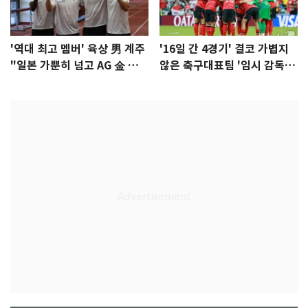
'역대 최고 멤버' 육상 男 계주
'16일 간 4경기' 결코 가볍지
"일본 가뿐히 넘고 AG 金 따겠
않은 축구대표팀 '임시 감독'
다"
무게