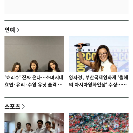
연예
'효리수' 진짜 온다…소녀시대
양자경, 부산국제영화제 '올해
효연·유리·수영 유닛 출격 [N
의 아시아영화인상' 수상…15
이슈]
년만에 부산 온다
스포츠