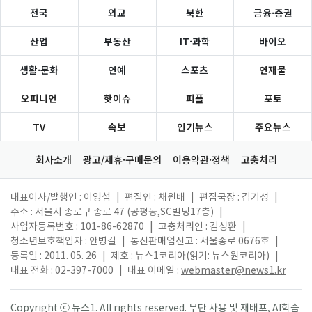
전국
외교
북한
금융·증권
산업
부동산
IT·과학
바이오
생활·문화
연예
스포츠
연재물
오피니언
핫이슈
피플
포토
TV
속보
인기뉴스
주요뉴스
회사소개
광고/제휴·구매문의
이용약관·정책
고충처리
대표이사/발행인 : 이영섭
|
편집인 : 채원배
|
편집국장 : 김기성
|
주소 : 서울시 종로구 종로 47 (공평동,SC빌딩17층)
|
사업자등록번호 : 101-86-62870
|
고충처리인 : 김성환
|
청소년보호책임자 : 안병길
|
통신판매업신고 : 서울종로 0676호
|
등록일 : 2011. 05. 26
|
제호 : 뉴스1코리아(읽기: 뉴스원코리아)
|
대표 전화 : 02-397-7000
|
대표 이메일 :
webmaster@news1.kr
Copyright ⓒ 뉴스1. All rights reserved. 무단 사용 및 재배포, AI학습