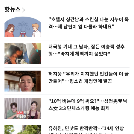
핫뉴스
"호텔서 상간남과 스킨십 나눈 시누이 목
격…제 남편이 입 다물라 하네요"
태국행 기내 그 남자, 잠든 여승객 성추
행…"바지에 체액까지 묻었다"
허지웅 "우리가 지지했던 인간들이 이 꼴
만들어"…형소법 개정안에 발끈
"10억 버는데 9억 써요?"…삼전男♥닉
스女 3:3 단체소개팅 예능 화제
유하진, 민낯도 반짝반짝…'14세 연상