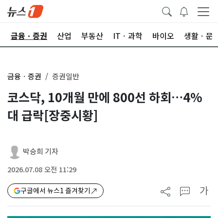
한
금융ㆍ증권
산업
부동산
ITㆍ과학
바이오
생활ㆍ문
금융ㆍ증권
증권일반
코스닥, 10개월 만에 800선 하회…4%
대 급락[장중시황]
박승희 기자
2026.07.08 오전 11:29
가
구글에서 뉴스1 즐겨찾기