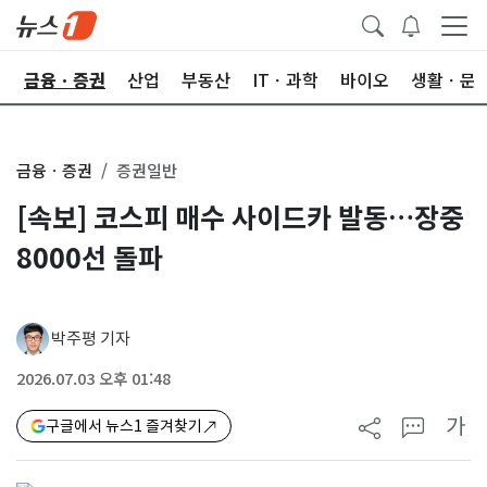
한
금융ㆍ증권
산업
부동산
ITㆍ과학
바이오
생활ㆍ문
금융ㆍ증권
증권일반
[속보] 코스피 매수 사이드카 발동…장중
8000선 돌파
박주평 기자
2026.07.03 오후 01:48
가
구글에서 뉴스1 즐겨찾기