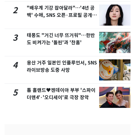
"배우계 기강 잡아달라"…'4년 공
2
백' 수애, SNS 오픈·프로필 공개
화제
태풍도 "거긴 너무 뜨거워"…한반
3
도 비켜가는 '돌핀'과 '찬홈'
용산 거주 일본인 인플루언서, SNS
4
라이브방송 도중 사망
톰 홀랜드♥젠데이아 부부 '스파이
5
더맨4'·'오디세이'로 극장 장악