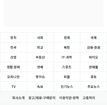
정치
사회
경제
국제
전국
외교
북한
금융·증권
산업
부동산
IT·과학
바이오
생활·문화
연예
스포츠
연재물
오피니언
핫이슈
피플
포토
TV
속보
인기뉴스
주요뉴스
회사소개
광고/제휴·구매문의
이용약관·정책
고충처리