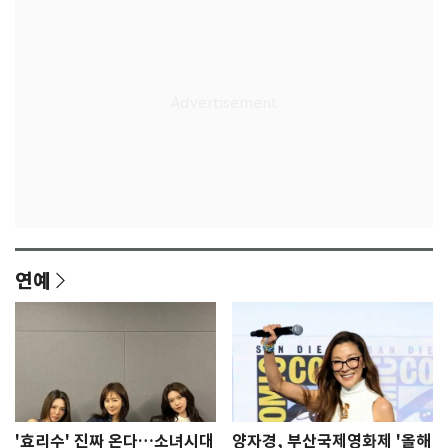
연예
'효리수' 진짜 온다…소녀시대
양자경, 부산국제영화제 '올해