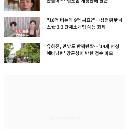
만들어"…형소법 개정안에 발끈
"10억 버는데 9억 써요?"…삼전男♥닉
스女 3:3 단체소개팅 예능 화제
유하진, 민낯도 반짝반짝…'14세 연상
예비남편' 강균성이 반한 청순 미모