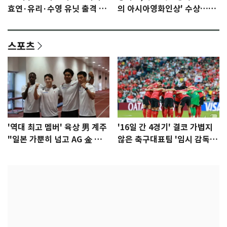
효연·유리·수영 유닛 출격 [N
의 아시아영화인상' 수상…15
이슈]
년만에 부산 온다
스포츠
'역대 최고 멤버' 육상 男 계주
'16일 간 4경기' 결코 가볍지
"일본 가뿐히 넘고 AG 金 따겠
않은 축구대표팀 '임시 감독'
다"
무게