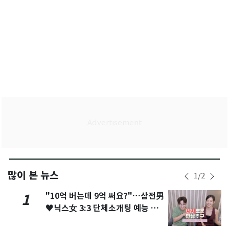
많이 본 뉴스
1
/
2
"10억 버는데 9억 써요?"…삼전男
1
♥닉스女 3:3 단체소개팅 예능 화
제