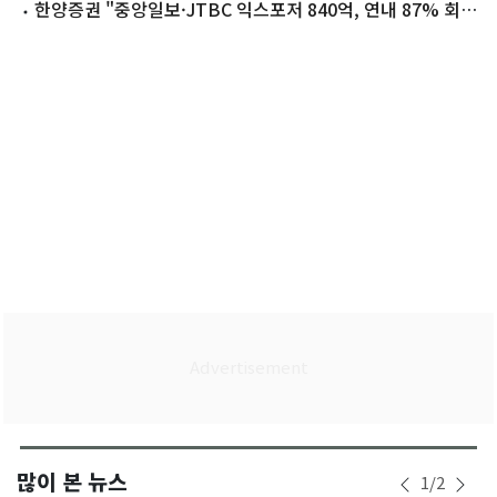
제없다"
한양증권 "중앙일보·JTBC 익스포저 840억, 연내 87% 회수
전망"
많이 본 뉴스
1
/
2