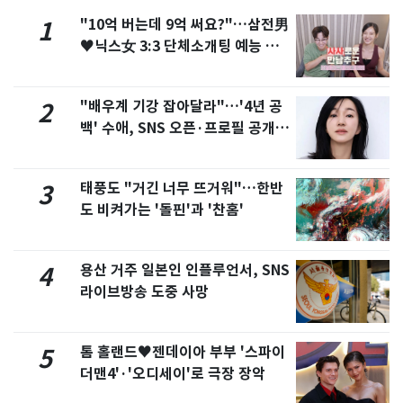
"10억 버는데 9억 써요?"…삼전男
1
♥닉스女 3:3 단체소개팅 예능 화
제
"배우계 기강 잡아달라"…'4년 공
2
백' 수애, SNS 오픈·프로필 공개
화제
태풍도 "거긴 너무 뜨거워"…한반
3
도 비켜가는 '돌핀'과 '찬홈'
용산 거주 일본인 인플루언서, SNS
4
라이브방송 도중 사망
톰 홀랜드♥젠데이아 부부 '스파이
5
더맨4'·'오디세이'로 극장 장악