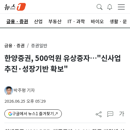
한
금융ㆍ증권
산업
부동산
ITㆍ과학
바이오
생활ㆍ문
금융ㆍ증권
증권일반
한양증권, 500억원 유상증자…"신사업
추진·성장기반 확보"
박주평 기자
2026.06.25 오후 05:29
가
구글에서 뉴스1 즐겨찾기