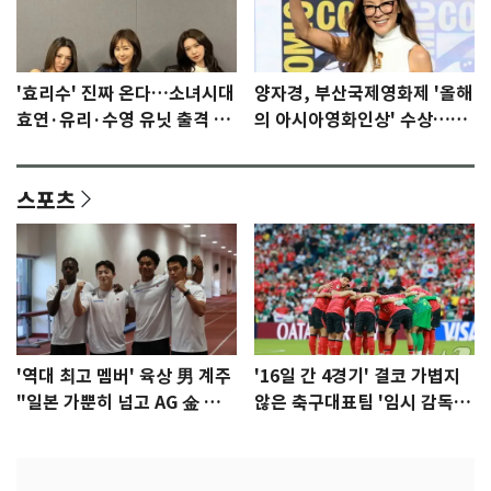
'효리수' 진짜 온다…소녀시대
양자경, 부산국제영화제 '올해
효연·유리·수영 유닛 출격 [N
의 아시아영화인상' 수상…15
이슈]
년만에 부산 온다
스포츠
'역대 최고 멤버' 육상 男 계주
'16일 간 4경기' 결코 가볍지
"일본 가뿐히 넘고 AG 金 따겠
않은 축구대표팀 '임시 감독'
다"
무게