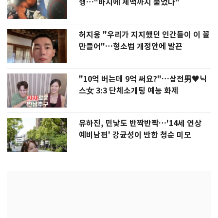
행…"바지에 체액까지 묻었다"
허지웅 "우리가 지지했던 인간들이 이 꼴
만들어"…형소법 개정안에 발끈
"10억 버는데 9억 써요?"…삼전男♥닉
스女 3:3 단체소개팅 예능 화제
유하진, 민낯도 반짝반짝…'14세 연상
예비남편' 강균성이 반한 청순 미모