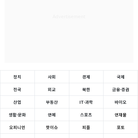
정치
사회
경제
국제
전국
외교
북한
금융·증권
산업
부동산
IT·과학
바이오
생활·문화
연예
스포츠
연재물
오피니언
핫이슈
피플
포토