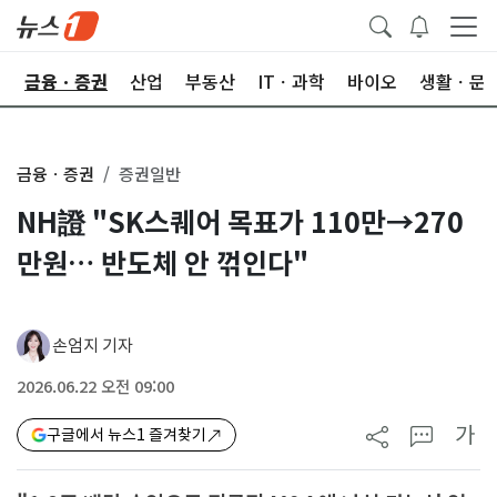
한
금융ㆍ증권
산업
부동산
ITㆍ과학
바이오
생활ㆍ문
금융ㆍ증권
증권일반
NH證 "SK스퀘어 목표가 110만→270
만원… 반도체 안 꺾인다"
손엄지 기자
2026.06.22 오전 09:00
가
구글에서 뉴스1 즐겨찾기