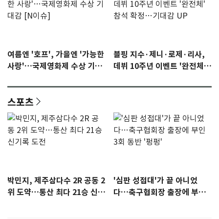
여름엔 '호프', 가을엔 '가능한
블핑 지수·제니·로제·리사,
사랑'…국제영화제 수상 기대
데뷔 10주년 이벤트 '완전체'
감 [N이슈]
참석 확정…기대감 UP
스포츠
박민지, 제주삼다수 2R 공동 2
'심판 성접대'가 끝 아니었
위 도약…통산 최다 21승 신기
다…축구협회장 출장에 부인
록 도전
3회 동반 '펑펑'