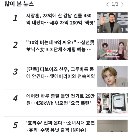
많이 본 뉴스
1
/
2
서장훈, 28억에 산 강남 건물 450
1
억 내놨다…세후 차익 280억 '잭팟'
"10억 버는데 9억 써요?"…삼전男
2
♥닉스女 3:3 단체소개팅 예능 화
제
[단독] 더보이즈 선우, 그루비룸 품
3
에 안긴다…앳에어리어와 전속계약
에어컨 하루 종일 틀면 전기료 29만
4
원…450kWh 넘으면 '요금 폭탄'
'효리수' 진짜 온다…소녀시대 효연
5
·유리·수영 유닛 출격 [N이슈]