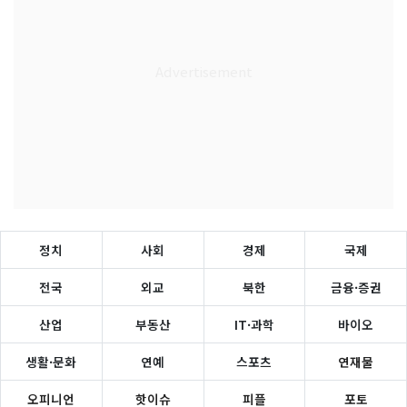
정치
사회
경제
국제
전국
외교
북한
금융·증권
산업
부동산
IT·과학
바이오
생활·문화
연예
스포츠
연재물
오피니언
핫이슈
피플
포토