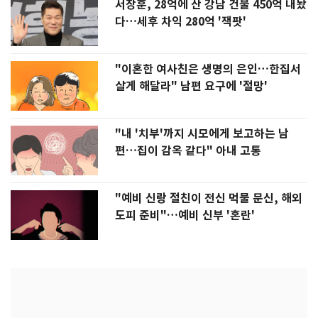
서장훈, 28억에 산 강남 건물 450억 내놨
다…세후 차익 280억 '잭팟'
"이혼한 여사친은 생명의 은인…한집서
살게 해달라" 남편 요구에 '절망'
"내 '치부'까지 시모에게 보고하는 남
편…집이 감옥 같다" 아내 고통
"예비 신랑 절친이 전신 먹물 문신, 해외
도피 준비"…예비 신부 '혼란'