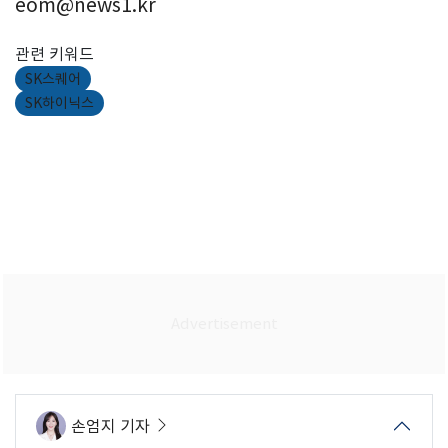
eom@news1.kr
관련 키워드
SK스퀘어
SK하이닉스
손엄지 기자