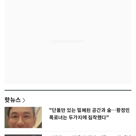
핫뉴스
"단둘만 있는 밀폐된 공간과 술…황정민
폭로녀는 두가지에 집착했다"