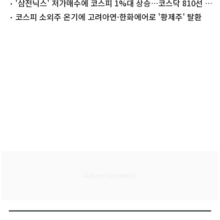
[장중시황]
'삼전닉스' 저가매수에 코스피 1%대 상승…코스닥 810선 회
복[개장시황]
코스피 소외주 온기에 고려아연·한화에어로 '황제주' 탈환