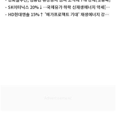
SK이터닉스 20%↓…국제유가 하락 신재생에너지 약세[핫
종목]
HD현대엔솔 15%↑ '메가프로젝트 기대' 재생에너지 강세
[핫종목]