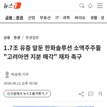
한
금융ㆍ증권
산업
부동산
ITㆍ과학
바이오
생활ㆍ문
금융ㆍ증권
증권일반
1.7조 유증 앞둔 한화솔루션 소액주주들
"고려아연 지분 매각" 재차 촉구
박승희 기자
2026.06.12 오후 05:08
가
구글에서 뉴스1 즐겨찾기