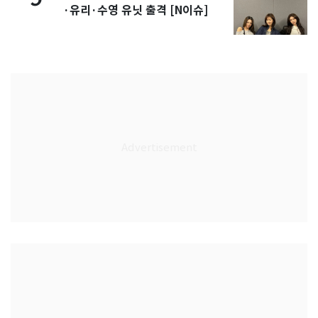
·유리·수영 유닛 출격 [N이슈]