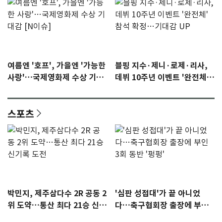
여름엔 '호프', 가을엔 '가능한
블핑 지수·제니·로제·리사,
사랑'…국제영화제 수상 기대
데뷔 10주년 이벤트 '완전체'
감 [N이슈]
참석 확정…기대감 UP
스포츠
박민지, 제주삼다수 2R 공동 2
'심판 성접대'가 끝 아니었
위 도약…통산 최다 21승 신기
다…축구협회장 출장에 부인
록 도전
3회 동반 '펑펑'