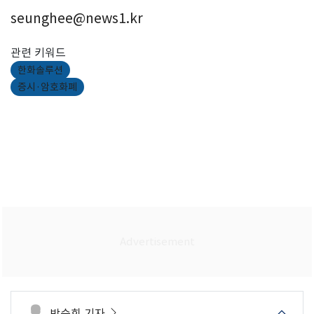
seunghee@news1.kr
관련 키워드
한화솔루션
증시·암호화폐
박승희 기자