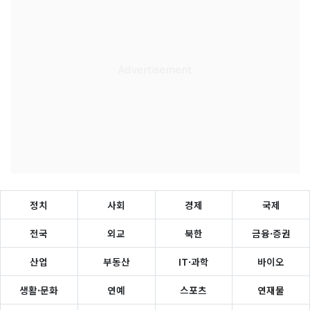
정치
사회
경제
국제
전국
외교
북한
금융·증권
산업
부동산
IT·과학
바이오
생활·문화
연예
스포츠
연재물