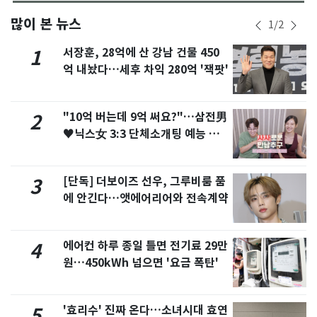
많이 본 뉴스
1
/
2
서장훈, 28억에 산 강남 건물 450
1
억 내놨다…세후 차익 280억 '잭팟'
"10억 버는데 9억 써요?"…삼전男
2
♥닉스女 3:3 단체소개팅 예능 화
제
[단독] 더보이즈 선우, 그루비룸 품
3
에 안긴다…앳에어리어와 전속계약
에어컨 하루 종일 틀면 전기료 29만
4
원…450kWh 넘으면 '요금 폭탄'
'효리수' 진짜 온다…소녀시대 효연
5