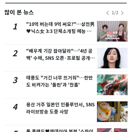
많이 본 뉴스
1
/
2
"10억 버는데 9억 써요?"…삼전男
1
♥닉스女 3:3 단체소개팅 예능 화
제
"배우계 기강 잡아달라"…'4년 공
2
백' 수애, SNS 오픈·프로필 공개
화제
태풍도 "거긴 너무 뜨거워"…한반
3
도 비켜가는 '돌핀'과 '찬홈'
용산 거주 일본인 인플루언서, SNS
4
라이브방송 도중 사망
톰 홀랜드♥젠데이아 부부 '스파이