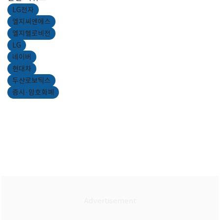
LG전자
엘지씨엔에스
엘지헬로비전
LG
네이버
현대차
두산로보틱스
증시·암호화폐