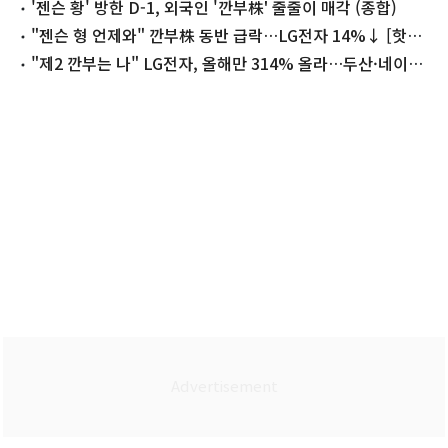
'젠슨 황' 방한 D-1, 외국인 '깐부株' 줄줄이 매각 (종합)
"젠슨 형 언제와" 깐부株 동반 급락…LG전자 14%↓ [핫종
목]
"제2 깐부는 나" LG전자, 올해만 314% 올라…두산·네이버
'급등'(종합)