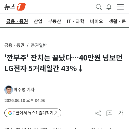
한
금융ㆍ증권
산업
부동산
ITㆍ과학
바이오
생활ㆍ문
금융ㆍ증권
증권일반
'깐부주' 잔치는 끝났다…40만원 넘보던
LG전자 5거래일간 43%↓
박주평 기자
2026.06.10 오후 04:56
가
구글에서 뉴스1 즐겨찾기