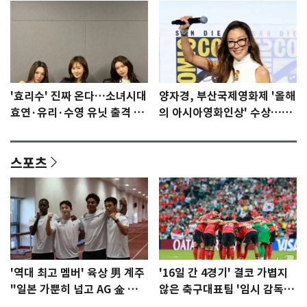
'효리수' 진짜 온다…소녀시대
양자경, 부산국제영화제 '올해
효연·유리·수영 유닛 출격 [N
의 아시아영화인상' 수상…15
이슈]
년만에 부산 온다
스포츠
'역대 최고 멤버' 육상 男 계주
'16일 간 4경기' 결코 가볍지
"일본 가뿐히 넘고 AG 金 따겠
않은 축구대표팀 '임시 감독'
다"
무게