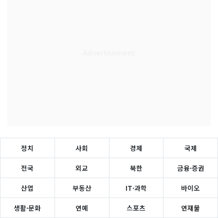
정치
사회
경제
국제
전국
외교
북한
금융·증권
산업
부동산
IT·과학
바이오
생활·문화
연예
스포츠
연재물