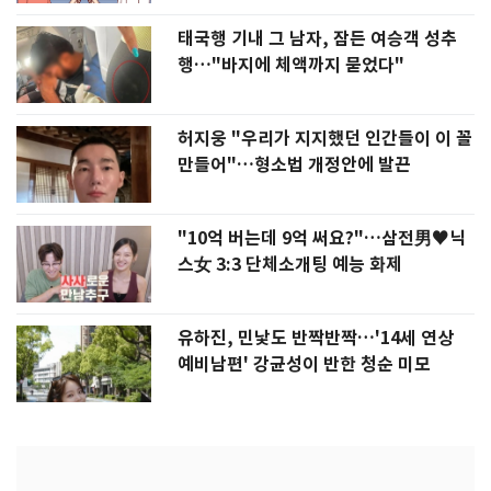
태국행 기내 그 남자, 잠든 여승객 성추
행…"바지에 체액까지 묻었다"
허지웅 "우리가 지지했던 인간들이 이 꼴
만들어"…형소법 개정안에 발끈
"10억 버는데 9억 써요?"…삼전男♥닉
스女 3:3 단체소개팅 예능 화제
유하진, 민낯도 반짝반짝…'14세 연상
예비남편' 강균성이 반한 청순 미모