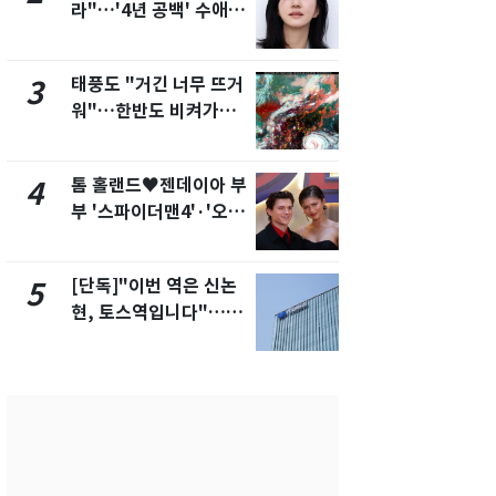
라"…'4년 공백' 수애,
의실에 남자
SNS 오픈·프로필 공개
요"…경찰 
화제
태풍도 "거긴 너무 뜨거
에어컨 하루
3
8
워"…한반도 비켜가는
전기료 29만
'돌핀'과 '찬홈'
450kWh 
폭탄'
톰 홀랜드♥젠데이아 부
2600만명 
4
9
부 '스파이더맨4'·'오디
나나킥 베이
세이'로 극장 장악
의 깜짝 선물
[단독]"이번 역은 신논
축구협회, 
5
10
현, 토스역입니다"…서
들 10여명 대
울 지하철에 토스 이름
대' 의혹…
새겼다
픽 예선 등