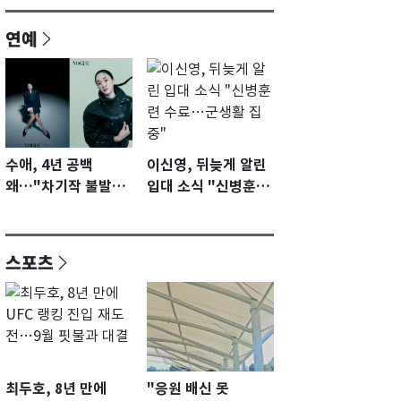
연예
수애, 4년 공백
이신영, 뒤늦게 알린
왜…"차기작 불발…
입대 소식 "신병훈련
계속 편성 기다리고
수료…군생활 집중"
있다"
스포츠
최두호, 8년 만에
"응원 배신 못