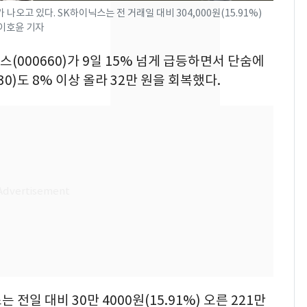
의실에 남자가 있어
나오고 있다. SK하이닉스는 전 거래일 대비 304,000원(15.91%)
요"…경찰 수사
1 이호윤 기자
에어컨 하루 종일 틀면
8
스(000660)가 9일 15% 넘게 급등하면서 단숨에
전기료 29만 원…
30)도 8% 이상 올라 32만 원을 회복했다.
450kWh 넘으면 '요금
폭탄'
2600만명 사로잡은 '바
9
나나킥 베이비'…농심
의 깜짝 선물
축구협회, 외국인 심판
10
들 10여명 대상 '성 접
대' 의혹…월드컵·올림
픽 예선 등
일 대비 30만 4000원(15.91%) 오른 221만