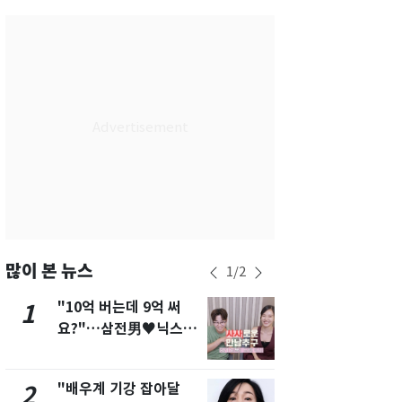
서울
33
℃
부산
32
℃
대구
33
℃
인천
35
℃
광주
34
℃
대전
32
℃
울산
30
℃
강릉
30
℃
많이 본 뉴스
1
/
2
제주
29
℃
"10억 버는데 9억 써
2차 공공기
1
6
요?"…삼전男♥닉스女
발표 임박…
3:3 단체소개팅 예능 화
도시 최적"
제
"배우계 기강 잡아달
"캐리비안 
2
7