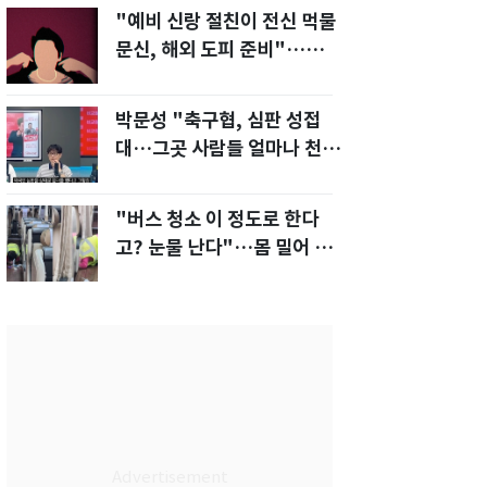
"예비 신랑 절친이 전신 먹물
문신, 해외 도피 준비"…예비
신부 '혼란'
박문성 "축구협, 심판 성접
대…그곳 사람들 얼마나 천박
한지 보여준 것"
"버스 청소 이 정도로 한다
고? 눈물 난다"…몸 밀어 넣
은 노동자 '감동'