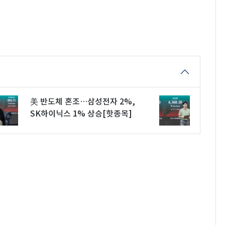
美 반도체 혼조…삼성전자 2%,
SK하이닉스 1% 상승[핫종목]