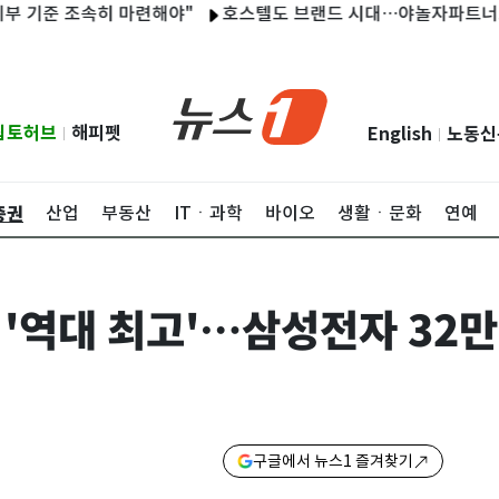
 조속히 마련해야"
호스텔도 브랜드 시대…야놀자파트너스, '스테
립토허브
해피펫
English
노동신
|
|
증권
산업
부동산
ITㆍ과학
바이오
생활ㆍ문화
연예
 '역대 최고'…삼성전자 32만
구글에서 뉴스1 즐겨찾기