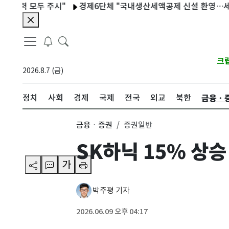
 모두 주시"
경제6단체 "국내생산세액공제 신설 환영…세부 기준
크
2026.8.7 (금)
금융ㆍ
정치
사회
경제
국제
전국
외교
북한
금융ㆍ증권
증권일반
SK하닉 15% 상승
가
박주평 기자
2026.06.09 오후 04:17