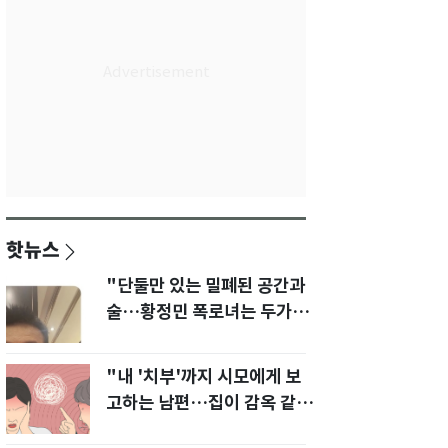
핫뉴스
"단둘만 있는 밀폐된 공간과
술…황정민 폭로녀는 두가지
에 집착했다"
"내 '치부'까지 시모에게 보
고하는 남편…집이 감옥 같
다" 아내 고통