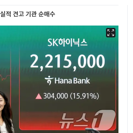
 실적 견고 기관 순매수
2차 공공기관 지방이전
6
발표 임박…"나주 혁신
도시 최적"
"캐리비안 베이 여자 탈
7