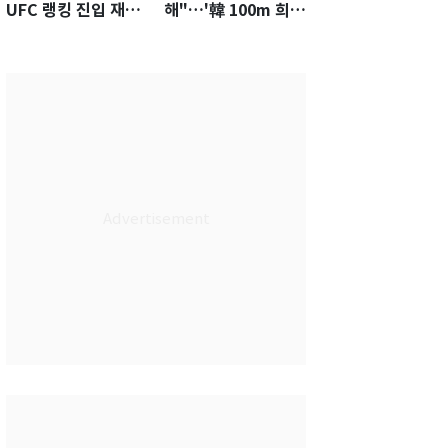
UFC 랭킹 진입 재도
해"…'韓 100m 희
전…9월 핏불과 대결
망' 조엘진을 달리게
하는 힘