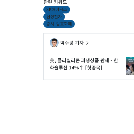
관련 키워드
SK하이닉스
삼성전자
증시·암호화폐
박주평 기자
美, 폴리실리콘 파생상품 관세…한
화솔루션 14%↑ [핫종목]