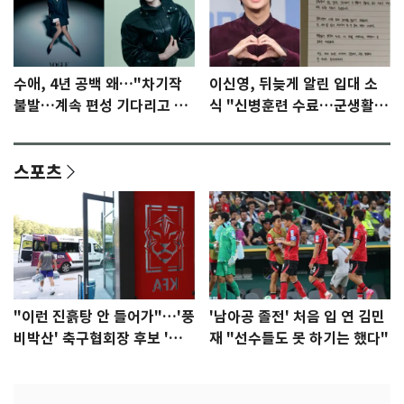
수애, 4년 공백 왜…"차기작
이신영, 뒤늦게 알린 입대 소
불발…계속 편성 기다리고 있
식 "신병훈련 수료…군생활
다"
집중"
스포츠
"이런 진흙탕 안 들어가"…'풍
'남아공 졸전' 처음 입 연 김민
비박산' 축구협회장 후보 '실
재 "선수들도 못 하기는 했다"
종'