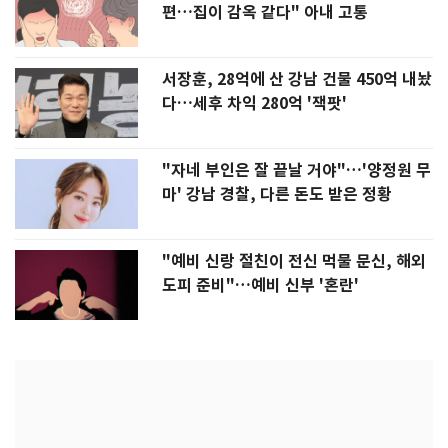
편…집이 감옥 같다" 아내 고통
서장훈, 28억에 산 강남 건물 450억 내놨
다…세후 차익 280억 '잭팟'
"자네 부인은 잘 끝날 거야"…'양정원 무
마' 강남 경찰, 다른 돈도 받은 정황
"예비 신랑 절친이 전신 먹물 문신, 해외
도피 준비"…예비 신부 '혼란'