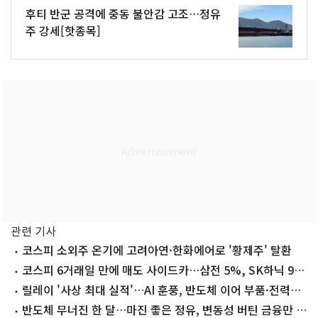
후티 반군 공격에 중동 불안감 고조…정유
주 강세[핫종목]
관련 기사
코스피 소외주 온기에 고려아연·한화에어로 '황제주' 탈환
코스피 6거래일 만에 매도 사이드카…삼전 5%, SK하닉 9%
급락(상보)
릴레이 '사상 최대 실적'…AI 훈풍, 반도체 이어 부품·전력기
기로
반도체 무너진 한 달…마진 좋은 정유, 변동성 버틴 금융만 살