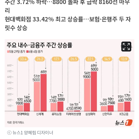
주간 3.72% 하락…8800 돌파 후 급락 8160선 마무
리
현대백화점 33.42% 최고 상승률…보험·은행주 두 자
릿수 상승
ⓒ 뉴스1 양혜림 디자이너