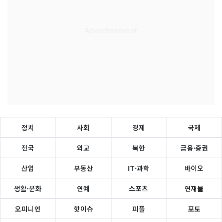
정치
사회
경제
국제
전국
외교
북한
금융·증권
산업
부동산
IT·과학
바이오
생활·문화
연예
스포츠
연재물
오피니언
핫이슈
피플
포토