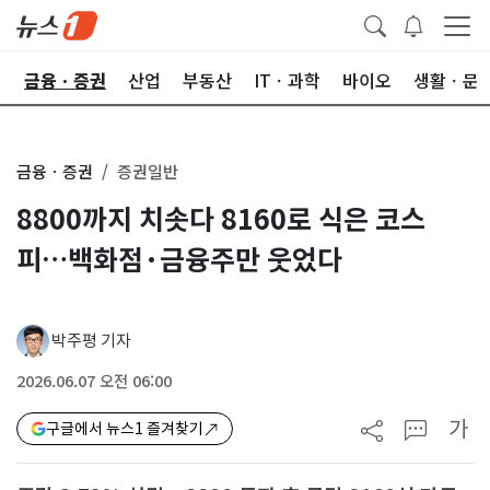
한
금융ㆍ증권
산업
부동산
ITㆍ과학
바이오
생활ㆍ문
금융ㆍ증권
증권일반
8800까지 치솟다 8160로 식은 코스
피…백화점·금융주만 웃었다
박주평 기자
2026.06.07 오전 06:00
가
구글에서 뉴스1 즐겨찾기