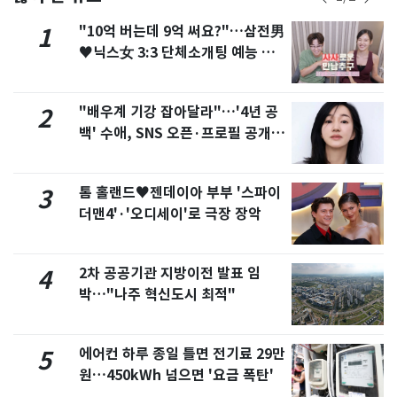
"10억 버는데 9억 써요?"…삼전男
1
♥닉스女 3:3 단체소개팅 예능 화
제
"배우계 기강 잡아달라"…'4년 공
2
백' 수애, SNS 오픈·프로필 공개
화제
톰 홀랜드♥젠데이아 부부 '스파이
3
더맨4'·'오디세이'로 극장 장악
2차 공공기관 지방이전 발표 임
4
박…"나주 혁신도시 최적"
에어컨 하루 종일 틀면 전기료 29만
5
원…450kWh 넘으면 '요금 폭탄'