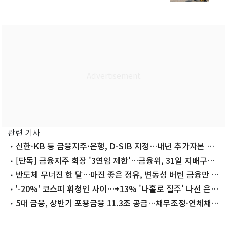
관련 기사
신한·KB 등 금융지주·은행, D-SIB 지정…내년 추가자본 적
립
[단독] 금융지주 회장 '3연임 제한'…금융위, 31일 지배구조
개편안 공개
반도체 무너진 한 달…마진 좋은 정유, 변동성 버틴 금융만 살
았다
'-20%' 코스피 휘청인 사이…+13% '나홀로 질주' 나선 은행
주
5대 금융, 상반기 포용금융 11.3조 공급…채무조정·연체채
권 소각도 속도