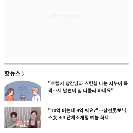
핫뉴스
"호텔서 상간남과 스킨십 나눈 시누이 목
격…제 남편이 입 다물라 하네요"
"10억 버는데 9억 써요?"…삼전男♥닉
스女 3:3 단체소개팅 예능 화제