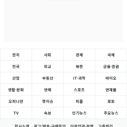
정치
사회
경제
국제
전국
외교
북한
금융·증권
산업
부동산
IT·과학
바이오
생활·문화
연예
스포츠
연재물
오피니언
핫이슈
피플
포토
TV
속보
인기뉴스
주요뉴스
회사소개
광고/제휴·구매문의
이용약관·정책
고충처리