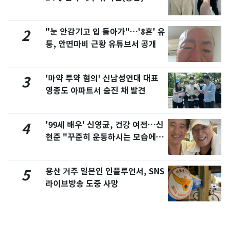
"눈 안감기고 입 돌아가"…'8혼' 유
2
퉁, 안면마비 근황 유튜브서 공개
'마약 투약 혐의' 신남성연대 대표
3
영종도 아파트서 숨진 채 발견
'99세 배우' 신영균, 건강 여전…신
4
현준 "꾸준히 운동하시는 모습에 큰
자극"
용산 거주 일본인 인플루언서, SNS
5
라이브방송 도중 사망