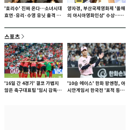
'효리수' 진짜 온다…소녀시대
양자경, 부산국제영화제 '올해
효연·유리·수영 유닛 출격 [N
의 아시아영화인상' 수상…15
이슈]
년만에 부산 온다
스포츠
'16일 간 4경기' 결코 가볍지
'10승 에이스' 한화 왕옌청, 아
않은 축구대표팀 '임시 감독'
시안게임서 한국전 '표적 등
무게
판' 가능성