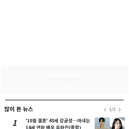
많이 본 뉴스
1
/
2
'10월 결혼' 45세 강균성…아내는
1
14세 연하 배우 유하진(종합)