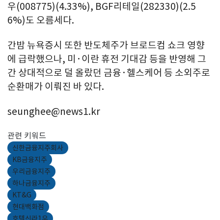
우(008775)(4.33%), BGF리테일(282330)(2.5
6%)도 오름세다.
간밤 뉴욕증시 또한 반도체주가 브로드컴 쇼크 영향
에 급락했으나, 미·이란 휴전 기대감 등을 반영해 그
간 상대적으로 덜 올랐던 금융·헬스케어 등 소외주로
순환매가 이뤄진 바 있다.
seunghee@news1.kr
관련 키워드
신한금융지주회사
KB금융지주
우리금융지주
하나금융지주
KT&G
현대백화점
호텔신라1우