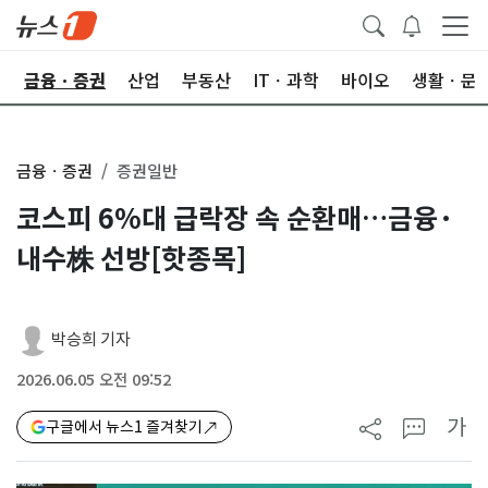
한
금융ㆍ증권
산업
부동산
ITㆍ과학
바이오
생활ㆍ문
금융ㆍ증권
증권일반
코스피 6%대 급락장 속 순환매…금융·
내수株 선방[핫종목]
박승희 기자
2026.06.05 오전 09:52
가
구글에서 뉴스1 즐겨찾기