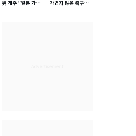
男 계주 "일본 가뿐히
가볍지 않은 축구대
넘고 AG 金 따겠다"
표팀 '임시 감독' 무게