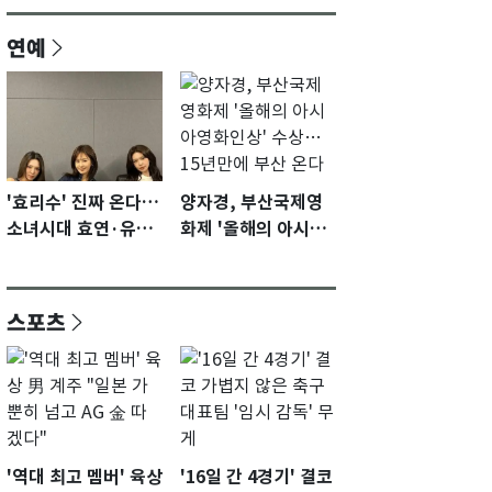
연예
'효리수' 진짜 온다…
양자경, 부산국제영
소녀시대 효연·유리·
화제 '올해의 아시아
수영 유닛 출격 [N이
영화인상' 수상…15
슈]
년만에 부산 온다
스포츠
'역대 최고 멤버' 육상
'16일 간 4경기' 결코