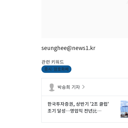
seunghee@news1.kr
관련 키워드
증시·암호화폐
박승희 기자
한국투자증권, 상반기 '2조 클럽'
조기 달성…영업익 전년比
89.1%↑