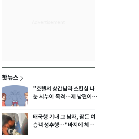
핫뉴스
"호텔서 상간남과 스킨십 나
눈 시누이 목격…제 남편이
입 다물라 하네요"
태국행 기내 그 남자, 잠든 여
승객 성추행…"바지에 체액
까지 묻었다"