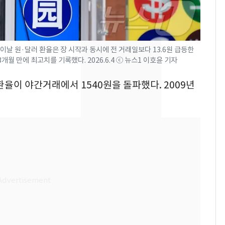
돌파하나…한낮 39도
폭염[오늘날씨]
SK하이닉스 또 프리마
8
 이날 원·달러 환율은 장 시작과 동시에 전 거래일보다 13.6원 급등한
켓 하한가…달랑 11주
개월 만에 최고치를 기록했다. 2026.6.4 ⓒ 뉴스1 이호윤 기자
에 시초가 소동
 환율이 야간거래에서 1540원을 돌파했다. 2009년
"캐리비안 베이 여자 탈
9
의실에 남자가 있어
요"…경찰 수사
전남광주통합특별시 정
10
무부시장 후보 백승주·
윤난실 지명