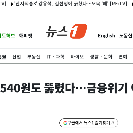
'산지직송3' 강유석, 김선영에 긁혔다…오목 '패' [RE:TV]
OTT 
립토허브
해피펫
English
노동신
|
|
증권
산업
부동산
ITㆍ과학
바이오
생활ㆍ문화
연예
1540원도 뚫렸다…금융위기 
구글에서 뉴스1 즐겨찾기