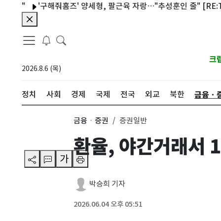
'구해줘홈즈' 양세형, 팔근육 자랑…"추성훈인 줄" [RE:TV]
크
2026.8.6 (목)
금융ㆍ
정치
사회
경제
국제
전국
외교
북한
금융ㆍ증권
증권일반
환율, 야간거래서 
가
박승희 기자
2026.06.04 오후 05:51