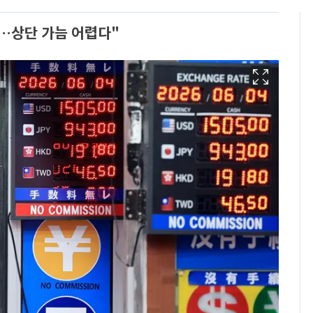
…상단 가늠 어렵다"
[단독]"이번 역은 신논
6
현, 토스역입니다"…서
울 지하철에 토스 이름
새겼다
펄펄 끓는 서울, 40도
7