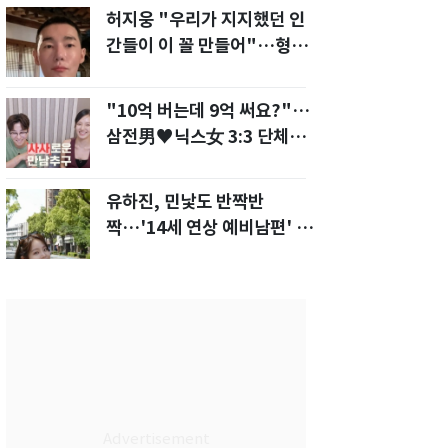
허지웅 "우리가 지지했던 인
간들이 이 꼴 만들어"…형소
법 개정안에 발끈
"10억 버는데 9억 써요?"…
삼전男♥닉스女 3:3 단체소
개팅 예능 화제
유하진, 민낯도 반짝반
짝…'14세 연상 예비남편' 강
균성이 반한 청순 미모