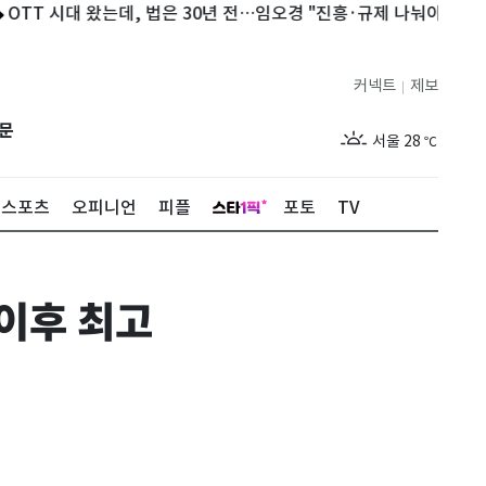
시대 왔는데, 법은 30년 전…임오경 "진흥·규제 나눠야"
"예비 신
커넥트
제보
|
제주
26
℃
문
서울
28
℃
부산
26
℃
스포츠
오피니언
피플
포토
TV
대구
26
℃
인천
27
℃
이후 최고
광주
26
℃
대전
26
℃
울산
24
℃
강릉
23
℃
제주
26
℃