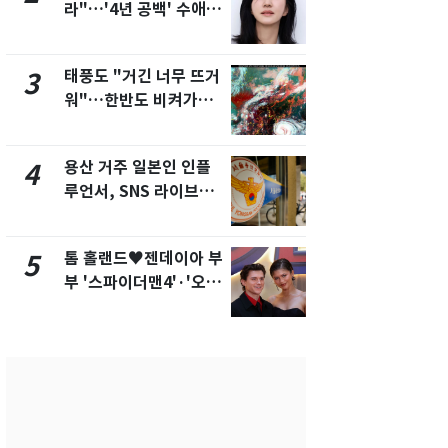
라"…'4년 공백' 수애,
돌파하나…한
SNS 오픈·프로필 공개
폭염[오늘날
화제
태풍도 "거긴 너무 뜨거
SK하이닉스
3
8
워"…한반도 비켜가는
켓 하한가…
'돌핀'과 '찬홈'
에 시초가 
용산 거주 일본인 인플
"캐리비안 
4
9
루언서, SNS 라이브방
의실에 남자
송 도중 사망
요"…경찰 
톰 홀랜드♥젠데이아 부
전남광주통
5
10
부 '스파이더맨4'·'오디
무부시장 후
세이'로 극장 장악
윤난실 지명