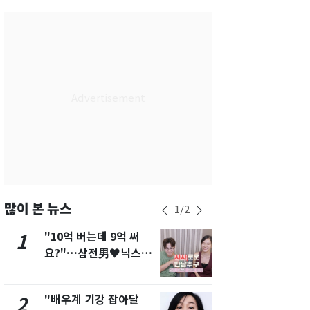
서울
28
℃
부산
26
℃
대구
26
℃
인천
27
℃
광주
26
℃
대전
26
℃
울산
24
℃
강릉
23
℃
많이 본 뉴스
1
/
2
제주
26
℃
"10억 버는데 9억 써
[단독]"이번
1
6
요?"…삼전男♥닉스女
현, 토스역
3:3 단체소개팅 예능 화
울 지하철에
제
새겼다
"배우계 기강 잡아달
펄펄 끓는 서
2
7