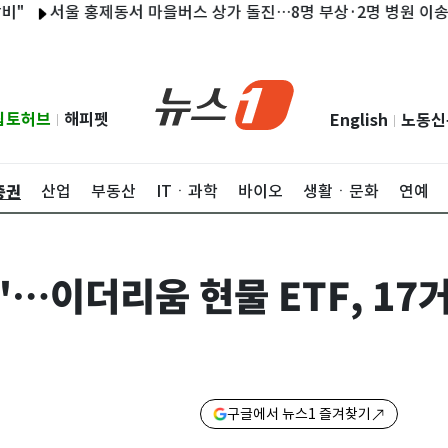
서울 홍제동서 마을버스 상가 돌진…8명 부상·2명 병원 이송
'
립토허브
해피펫
English
노동신
|
|
증권
산업
부동산
ITㆍ과학
바이오
생활ㆍ문화
연예
"…이더리움 현물 ETF, 17
구글에서 뉴스1 즐겨찾기