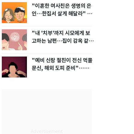
"이혼한 여사친은 생명의 은
인…한집서 살게 해달라" 남
편 요구에 '절망'
"내 '치부'까지 시모에게 보
고하는 남편…집이 감옥 같
다" 아내 고통
"예비 신랑 절친이 전신 먹물
문신, 해외 도피 준비"…예비
신부 '혼란'