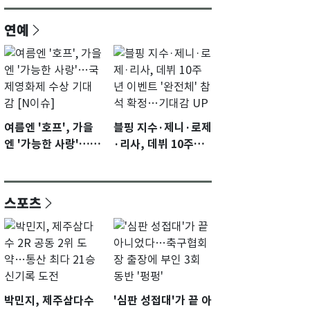
연예
여름엔 '호프', 가을
블핑 지수·제니·로제
엔 '가능한 사랑'…국
·리사, 데뷔 10주년
제영화제 수상 기대
이벤트 '완전체' 참석
감 [N이슈]
확정…기대감 UP
스포츠
박민지, 제주삼다수
'심판 성접대'가 끝 아