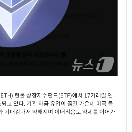
의실에 남자가 있어
요"…경찰 수사
전남광주 화정역 인근서
8
교통사고로 40대 심정
지…6명 부상
[단독]중수청 가는 검찰
9
수사관 경력 합산 추
진…법무사·집행관 '혜
택' 유지
축구협회, 외국인 심판
10
들 10여명 대상 '성 접
대' 의혹…월드컵·올림
(ETH) 현물 상장지수펀드(ETF)에서 17거래일 연
픽 예선 등
되고 있다. 기관 자금 유입이 끊긴 가운데 미국 클
과 기대감마저 약해지며 이더리움도 약세를 이어가