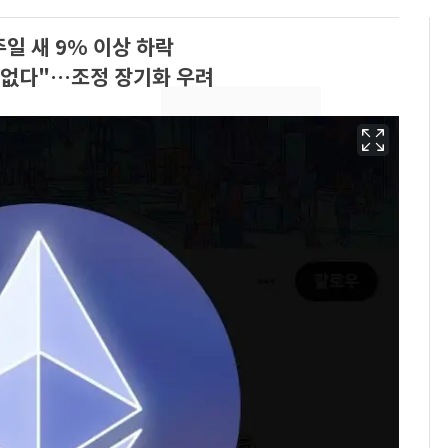
일 새 9% 이상 하락
 없다"…조정 장기화 우려
13호 태풍 '돌핀' 日오
6
키나와·가고시마현 접
근…26만명 대피령
"캐리비안 베이 여자 탈
7