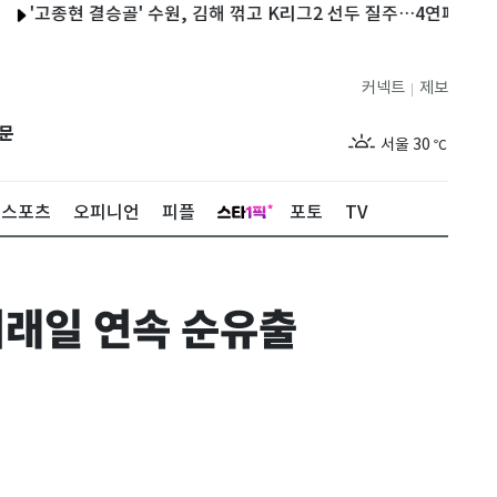
고종현 결승골' 수원, 김해 꺾고 K리그2 선두 질주…4연패 부산 3위로
커넥트
제보
|
제주
28
℃
문
서울
30
℃
부산
29
℃
스포츠
오피니언
피플
포토
TV
대구
31
℃
인천
31
℃
거래일 연속 순유출
광주
31
℃
대전
29
℃
울산
29
℃
강릉
26
℃
제주
28
℃