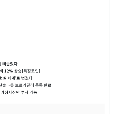
 칼 빼들었다
비 12% 상승[특징코인]
현실 세계'로 번졌다
 진출…美 브로커딜러 등록 완료
 가상자산만 투자 가능