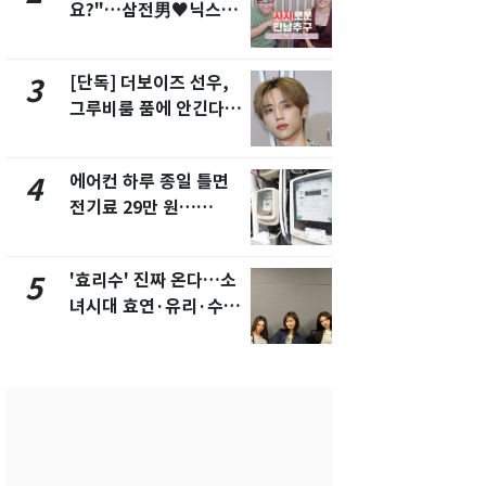
요?"…삼전男♥닉스女
의실에 남자
3:3 단체소개팅 예능 화
요"…경찰 
제
[단독] 더보이즈 선우,
전남광주 화
3
8
그루비룸 품에 안긴다…
교통사고로 
앳에어리어와 전속계약
지…6명 부
에어컨 하루 종일 틀면
[단독]중수
4
9
전기료 29만 원…
수사관 경력
450kWh 넘으면 '요금
진…법무사·
폭탄'
택' 유지
'효리수' 진짜 온다…소
축구협회, 
5
10
녀시대 효연·유리·수영
들 10여명 대
유닛 출격 [N이슈]
대' 의혹…
픽 예선 등