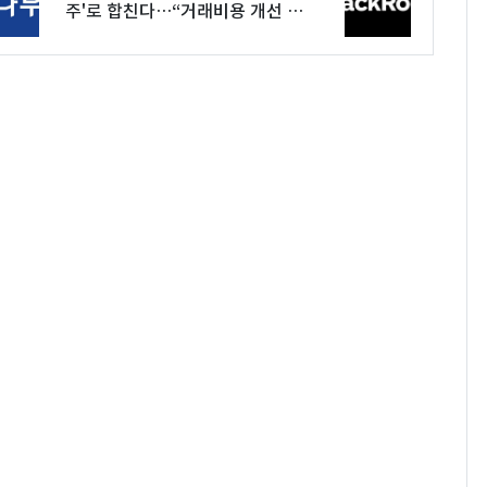
주'로 합친다…“거래비용 개선 효
과”