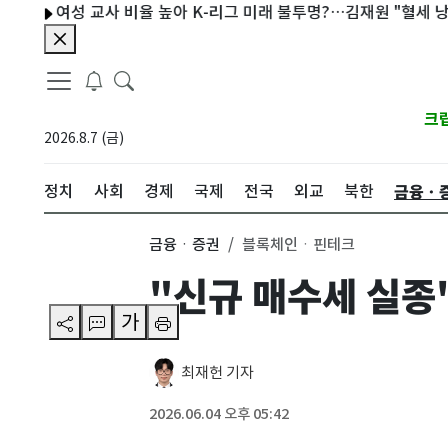
여성 교사 비율 높아 K-리그 미래 불투명?…김재원 "혈세 낭비"
크
2026.8.7 (금)
금융ㆍ
정치
사회
경제
국제
전국
외교
북한
금융ㆍ증권
블록체인ㆍ핀테크
"신규 매수세 실종
가
최재헌 기자
2026.06.04 오후 05:42