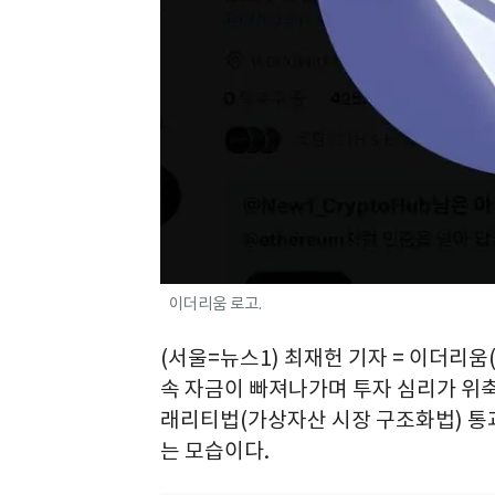
이더리움 로고.
(서울=뉴스1) 최재헌 기자 = 이더리움
속 자금이 빠져나가며 투자 심리가 위축
래리티법(가상자산 시장 구조화법) 통
는 모습이다.