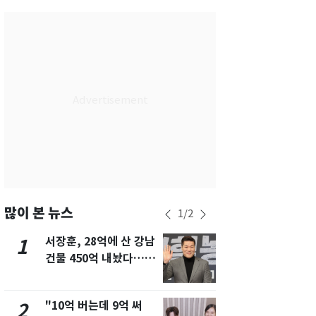
서울
30
℃
부산
29
℃
대구
31
℃
인천
31
℃
광주
31
℃
대전
29
℃
울산
29
℃
강릉
26
℃
많이 본 뉴스
1
/
2
제주
28
℃
서장훈, 28억에 산 강남
13호 태풍 '
1
6
건물 450억 내놨다…세
키나와·가고
후 차익 280억 '잭팟'
근…26만명
"10억 버는데 9억 써
"캐리비안 
2
7