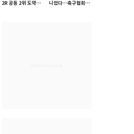
2R 공동 2위 도약…
니었다…축구협회장
통산 최다 21승 신기
출장에 부인 3회 동반
록 도전
'펑펑'