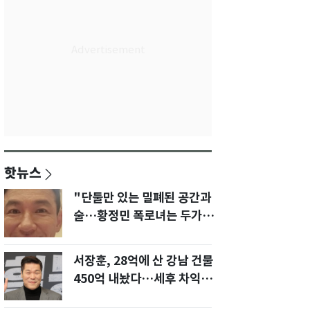
핫뉴스
"단둘만 있는 밀폐된 공간과
술…황정민 폭로녀는 두가지
에 집착했다"
서장훈, 28억에 산 강남 건물
450억 내놨다…세후 차익
280억 '잭팟'