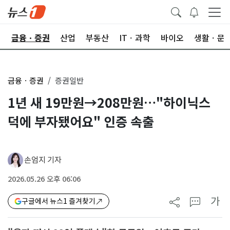
한
금융ㆍ증권
산업
부동산
ITㆍ과학
바이오
생활ㆍ문
금융ㆍ증권
증권일반
1년 새 19만원→208만원…"하이닉스
덕에 부자됐어요" 인증 속출
손엄지 기자
2026.05.26 오후 06:06
가
구글에서 뉴스1 즐겨찾기