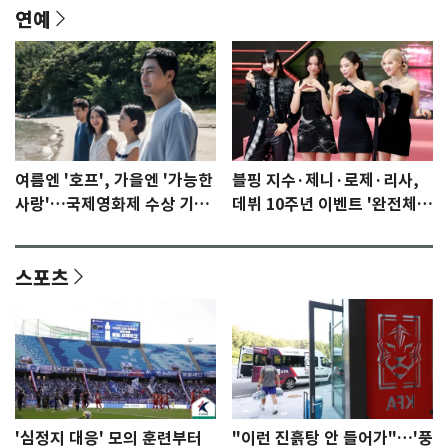
연예
여름엔 '호프', 가을엔 '가능한
블핑 지수·제니·로제·리사,
사랑'…국제영화제 수상 기대
데뷔 10주년 이벤트 '완전체'
감 [N이슈]
참석 확정…기대감 UP
스포츠
'심정지 대응' 모의 훈련부터
"이런 진흙탕 안 들어가"…'풍