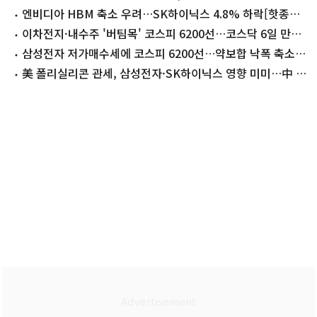
감
엔비디아 HBM 축소 우려…SK하이닉스 4.8% 하락[핫종목]
(종합)
이차전지·내수주 '버팀목' 코스피 6200선…코스닥 6일 만에
내림세[시황종합]
삼성전자 저가매수세에 코스피 6200선…약보합 낙폭 축소
[장중시황]
美 폴리실리콘 관세, 삼성전자·SK하이닉스 영향 미미…中 노
렸다