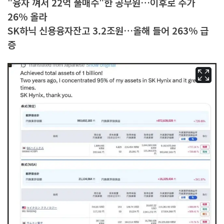
"융자 껴서 22억 풀매수"한 공무원…이후로 주가
26% 올라
SK하닉 신용융자잔고 3.2조원…올해 들어 263% 급
증