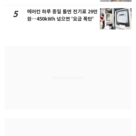
에어컨 하루 종일 틀면 전기료 29만
5
원…450kWh 넘으면 '요금 폭탄'