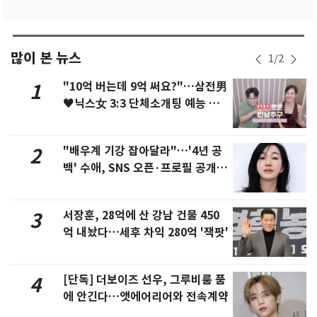
많이 본 뉴스
1
/
2
"10억 버는데 9억 써요?"…삼전男
1
♥닉스女 3:3 단체소개팅 예능 화
제
"배우계 기강 잡아달라"…'4년 공
2
백' 수애, SNS 오픈·프로필 공개
화제
서장훈, 28억에 산 강남 건물 450
3
억 내놨다…세후 차익 280억 '잭팟'
[단독] 더보이즈 선우, 그루비룸 품
4
에 안긴다…앳에어리어와 전속계약