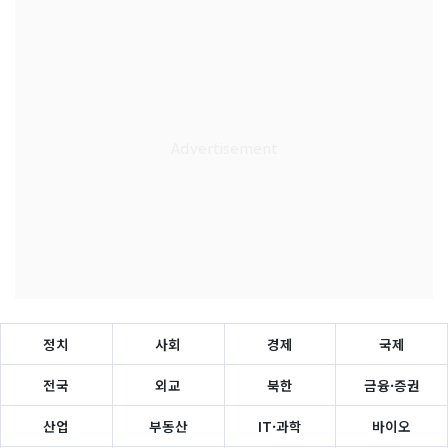
정치
사회
경제
국제
전국
외교
북한
금융·증권
산업
부동산
IT·과학
바이오