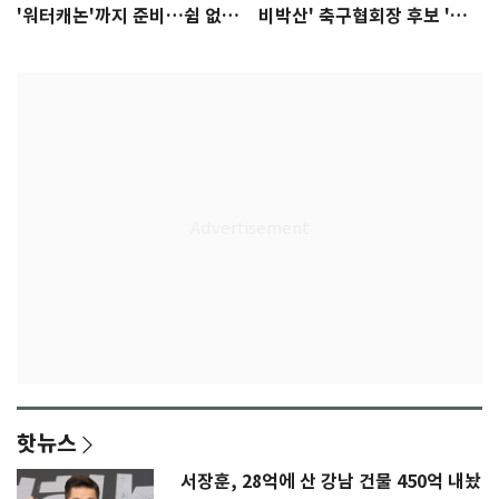
'워터캐논'까지 준비…쉼 없는
비박산' 축구협회장 후보 '실
K리그
종'
핫뉴스
서장훈, 28억에 산 강남 건물 450억 내놨