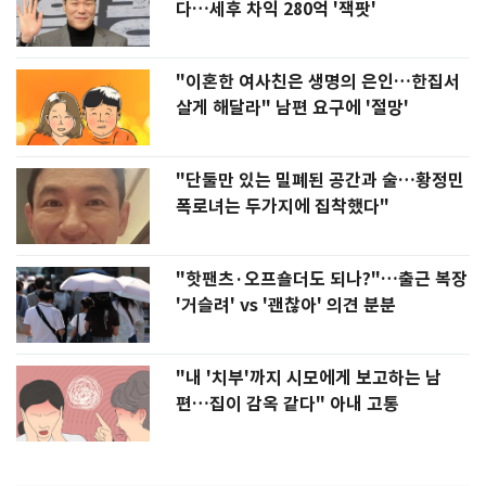
다…세후 차익 280억 '잭팟'
"이혼한 여사친은 생명의 은인…한집서
살게 해달라" 남편 요구에 '절망'
"단둘만 있는 밀폐된 공간과 술…황정민
폭로녀는 두가지에 집착했다"
"핫팬츠·오프숄더도 되나?"…출근 복장
'거슬려' vs '괜찮아' 의견 분분
"내 '치부'까지 시모에게 보고하는 남
편…집이 감옥 같다" 아내 고통