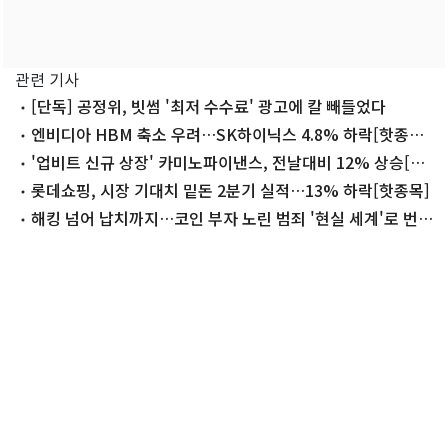
관련 기사
[단독] 공정위, 빗썸 '최저 수수료' 광고에 칼 빼들었다
엔비디아 HBM 축소 우려…SK하이닉스 4.8% 하락[핫종목]
(종합)
'업비트 신규 상장' 카미노파이낸스, 전날대비 12% 상승[특
징코인]
롯데쇼핑, 시장 기대치 밑돈 2분기 실적…13% 하락[핫종목]
해킹 넘어 납치까지…코인 부자 노린 범죄 '현실 세계'로 번졌
다