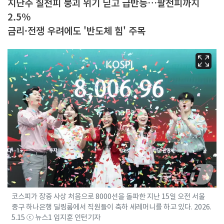
지난주 칠천피 붕괴 위기 딛고 급반등…팔천피까지
2.5%
금리·전쟁 우려에도 '반도체 힘' 주목
코스피가 장중 사상 처음으로 8000선을 돌파한 지난 15일 오전 서울
중구 하나은행 딜링룸에서 직원들이 축하 세레머니를 하고 있다. 2026.
5.15 ⓒ 뉴스1 임지훈 인턴기자