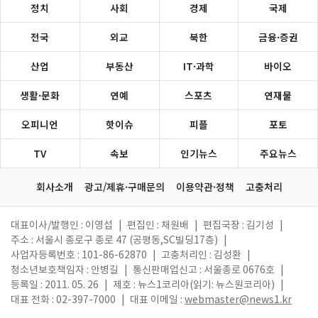
정치
사회
경제
국제
전국
외교
북한
금융·증권
산업
부동산
IT·과학
바이오
생활·문화
연예
스포츠
연재물
오피니언
핫이슈
피플
포토
TV
속보
인기뉴스
주요뉴스
회사소개
광고/제휴·구매문의
이용약관·정책
고충처리
대표이사/발행인 : 이영섭
|
편집인 : 채원배
|
편집국장 : 김기성
|
주소 : 서울시 종로구 종로 47 (공평동,SC빌딩17층)
|
사업자등록번호 : 101-86-62870
|
고충처리인 : 김성환
|
청소년보호책임자 : 안병길
|
통신판매업신고 : 서울종로 0676호
|
등록일 : 2011. 05. 26
|
제호 : 뉴스1코리아(읽기: 뉴스원코리아)
|
대표 전화 : 02-397-7000
|
대표 이메일 :
webmaster@news1.kr