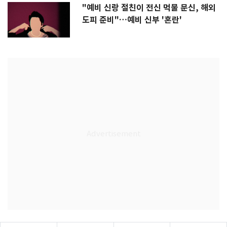
"예비 신랑 절친이 전신 먹물 문신, 해외
도피 준비"…예비 신부 '혼란'