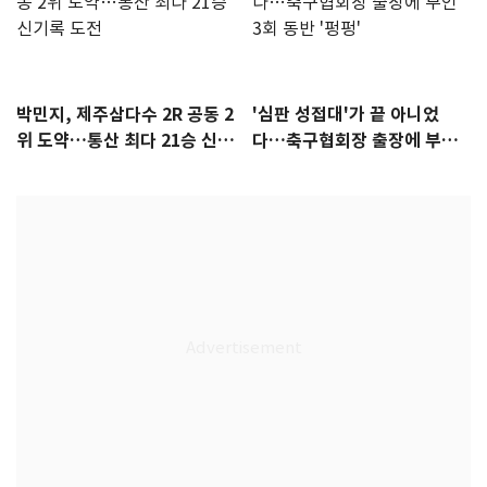
박민지, 제주삼다수 2R 공동 2
'심판 성접대'가 끝 아니었
위 도약…통산 최다 21승 신기
다…축구협회장 출장에 부인
록 도전
3회 동반 '펑펑'