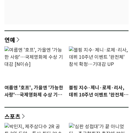
연예
여름엔 '호프', 가을엔 '가능한
블핑 지수·제니·로제·리사,
사랑'…국제영화제 수상 기대
데뷔 10주년 이벤트 '완전체'
감 [N이슈]
참석 확정…기대감 UP
스포츠