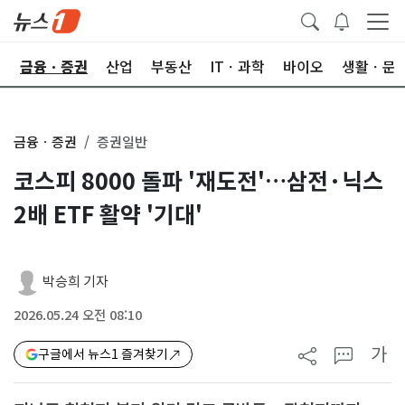
한
금융ㆍ증권
산업
부동산
ITㆍ과학
바이오
생활ㆍ문
금융ㆍ증권
증권일반
코스피 8000 돌파 '재도전'…삼전·닉스
2배 ETF 활약 '기대'
박승희 기자
2026.05.24 오전 08:10
가
구글에서 뉴스1 즐겨찾기