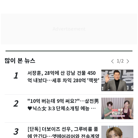
많이 본 뉴스
1
/
2
서장훈, 28억에 산 강남 건물 450
1
억 내놨다…세후 차익 280억 '잭팟'
"10억 버는데 9억 써요?"…삼전男
2
♥닉스女 3:3 단체소개팅 예능 화
제
[단독] 더보이즈 선우, 그루비룸 품
3
에 안긴다…앳에어리어와 전속계약