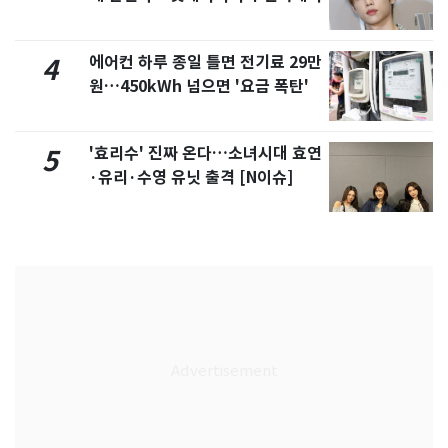
에어컨 하루 종일 틀면 전기료 29만
4
원…450kWh 넘으면 '요금 폭탄'
'효리수' 진짜 온다…소녀시대 효연
5
·유리·수영 유닛 출격 [N이슈]