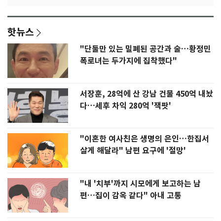
핫뉴스
"단둘만 있는 밀폐된 공간과 술…황정민
폭로녀는 두가지에 집착했다"
서장훈, 28억에 산 강남 건물 450억 내놨
다…세후 차익 280억 '잭팟'
"이혼한 여사친은 생명의 은인…한집서
살게 해달라" 남편 요구에 '절망'
"내 '치부'까지 시모에게 보고하는 남
편…집이 감옥 같다" 아내 고통