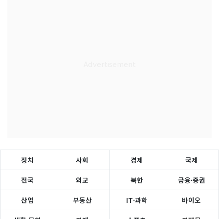
정치
사회
경제
국제
전국
외교
북한
금융·증권
산업
부동산
IT·과학
바이오