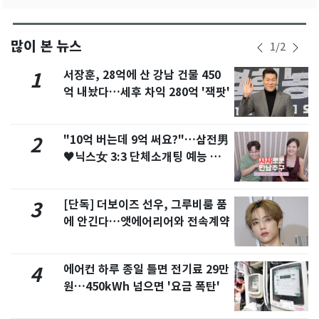
많이 본 뉴스
1
/
2
서장훈, 28억에 산 강남 건물 450
1
억 내놨다…세후 차익 280억 '잭팟'
"10억 버는데 9억 써요?"…삼전男
2
♥닉스女 3:3 단체소개팅 예능 화
제
[단독] 더보이즈 선우, 그루비룸 품
3
에 안긴다…앳에어리어와 전속계약
에어컨 하루 종일 틀면 전기료 29만
4
원…450kWh 넘으면 '요금 폭탄'