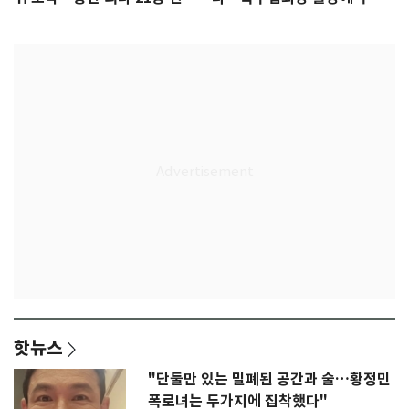
록 도전
3회 동반 '펑펑'
핫뉴스
"단둘만 있는 밀폐된 공간과 술…황정민
폭로녀는 두가지에 집착했다"