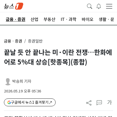
한
금융ㆍ증권
산업
부동산
ITㆍ과학
바이오
생활ㆍ문
금융ㆍ증권
증권일반
끝날 듯 안 끝나는 미·이란 전쟁…한화에
어로 5%대 상승[핫종목](종합)
박승희 기자
2026.05.19 오후 05:36
가
구글에서 뉴스1 즐겨찾기