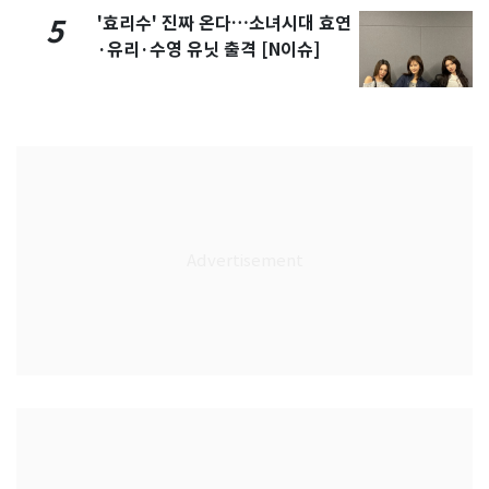
'효리수' 진짜 온다…소녀시대 효연
5
·유리·수영 유닛 출격 [N이슈]