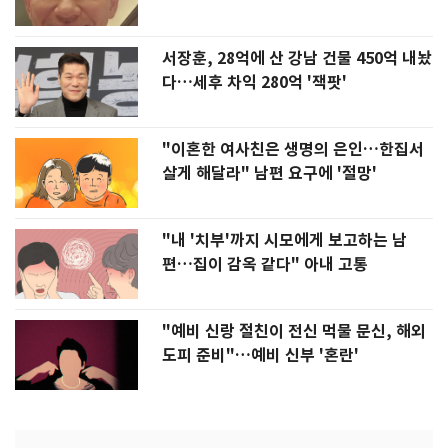
서장훈, 28억에 산 강남 건물 450억 내놨
다…세후 차익 280억 '잭팟'
"이혼한 여사친은 생명의 은인…한집서
살게 해달라" 남편 요구에 '절망'
"내 '치부'까지 시모에게 보고하는 남
편…집이 감옥 같다" 아내 고통
"예비 신랑 절친이 전신 먹물 문신, 해외
도피 준비"…예비 신부 '혼란'