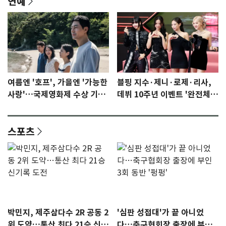
연예
여름엔 '호프', 가을엔 '가능한
블핑 지수·제니·로제·리사,
사랑'…국제영화제 수상 기대
데뷔 10주년 이벤트 '완전체'
감 [N이슈]
참석 확정…기대감 UP
스포츠
박민지, 제주삼다수 2R 공동 2
'심판 성접대'가 끝 아니었
위 도약…통산 최다 21승 신기
다…축구협회장 출장에 부인