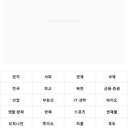
정치
사회
경제
국제
전국
외교
북한
금융·증권
산업
부동산
IT·과학
바이오
생활·문화
연예
스포츠
연재물
오피니언
핫이슈
피플
포토