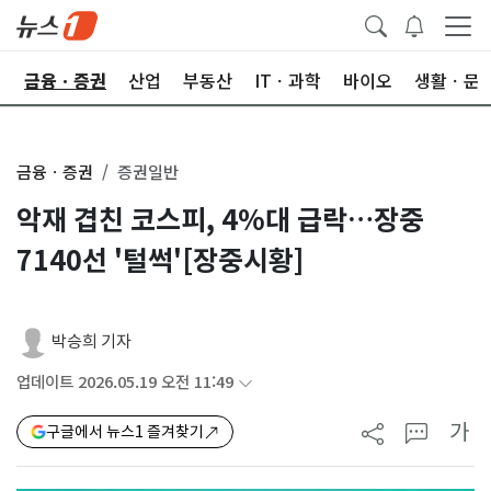
한
금융ㆍ증권
산업
부동산
ITㆍ과학
바이오
생활ㆍ문
금융ㆍ증권
증권일반
악재 겹친 코스피, 4%대 급락…장중
7140선 '털썩'[장중시황]
박승희 기자
업데이트 2026.05.19 오전 11:49
가
구글에서 뉴스1 즐겨찾기