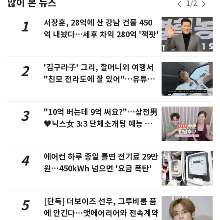
많이 본 뉴스
1
/
2
서장훈, 28억에 산 강남 건물 450
1
억 내놨다…세후 차익 280억 '잭팟'
'김구라子' 그리, 할머니외 여행서
2
"친모 전라도에 잘 있어"…유튜브
서 언급
"10억 버는데 9억 써요?"…삼전男
3
♥닉스女 3:3 단체소개팅 예능 화
제
에어컨 하루 종일 틀면 전기료 29만
4
원…450kWh 넘으면 '요금 폭탄'
[단독] 더보이즈 선우, 그루비룸 품
5
에 안긴다…앳에어리어와 전속계약