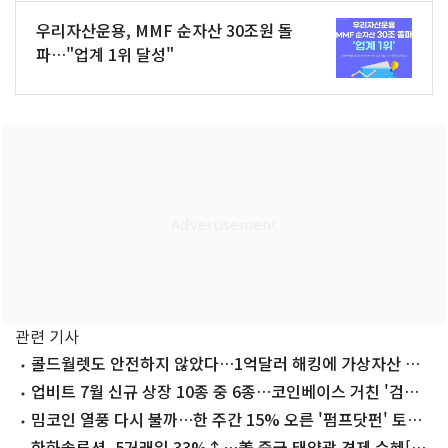
우리자산운용, MMF 순자산 30조원 돌
파…"업계 1위 달성"
관련 기사
콜드월렛도 안전하지 않았다…1억달러 해킹에 가상자산 보
관 공식 '흔들'
업비트 7월 신규 상장 10종 중 6종…코인베이스 거친 '검증
코인'
밈코인 열풍 다시 불까…한 주간 15% 오른 '펌프닷펀' 토큰
[코인현미경]
한화솔루션, 5거래일 33%↑…美 중국 태양광 견제 수혜[종