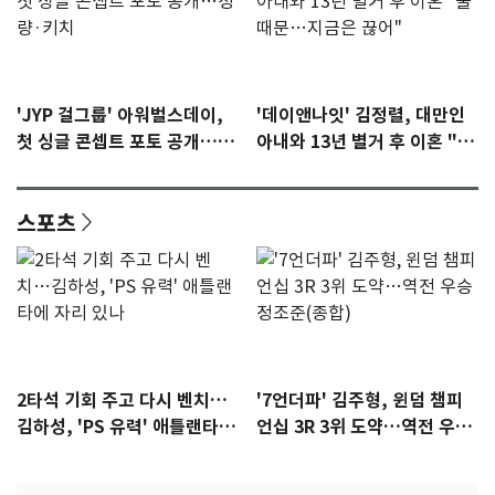
'JYP 걸그룹' 아워벌스데이,
'데이앤나잇' 김정렬, 대만인
첫 싱글 콘셉트 포토 공개…청
아내와 13년 별거 후 이혼 "술
량·키치
때문…지금은 끊어"
스포츠
2타석 기회 주고 다시 벤치…
'7언더파' 김주형, 윈덤 챔피
김하성, 'PS 유력' 애틀랜타에
언십 3R 3위 도약…역전 우승
자리 있나
정조준(종합)