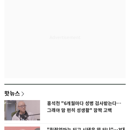
핫뉴스
홍석천 "6개월마다 성병 검사받는다…
그래야 맘 편히 성생활" 깜짝 고백
"친정엄마는 되고 시댁은 안 되냐"…3대