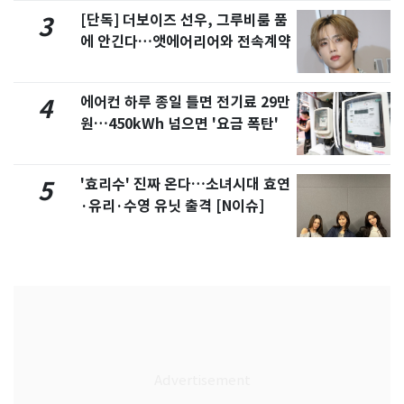
[단독] 더보이즈 선우, 그루비룸 품
3
에 안긴다…앳에어리어와 전속계약
에어컨 하루 종일 틀면 전기료 29만
4
원…450kWh 넘으면 '요금 폭탄'
'효리수' 진짜 온다…소녀시대 효연
5
·유리·수영 유닛 출격 [N이슈]