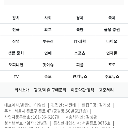
정치
사회
경제
국제
전국
외교
북한
금융·증권
산업
부동산
IT·과학
바이오
생활·문화
연예
스포츠
연재물
오피니언
핫이슈
피플
포토
TV
속보
인기뉴스
주요뉴스
회사소개
광고/제휴·구매문의
이용약관·정책
고충처리
대표이사/발행인 : 이영섭
|
편집인 : 채원배
|
편집국장 : 김기성
|
주소 : 서울시 종로구 종로 47 (공평동,SC빌딩17층)
|
사업자등록번호 : 101-86-62870
|
고충처리인 : 김성환
|
청소년보호책임자 : 안병길
|
통신판매업신고 : 서울종로 0676호
|