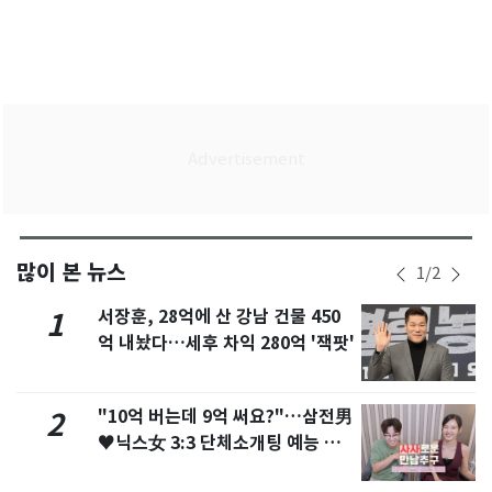
많이 본 뉴스
1
/
2
서장훈, 28억에 산 강남 건물 450
1
억 내놨다…세후 차익 280억 '잭팟'
"10억 버는데 9억 써요?"…삼전男
2
♥닉스女 3:3 단체소개팅 예능 화
제