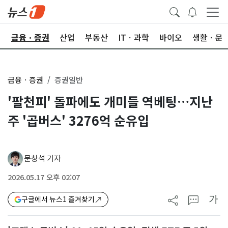
한
금융ㆍ증권
산업
부동산
ITㆍ과학
바이오
생활ㆍ문
금융ㆍ증권
증권일반
'팔천피' 돌파에도 개미들 역베팅…지난
주 '곱버스' 3276억 순유입
문창석 기자
2026.05.17 오후 02:07
가
구글에서 뉴스1 즐겨찾기