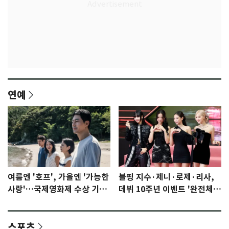
연예
여름엔 '호프', 가을엔 '가능한
블핑 지수·제니·로제·리사,
사랑'…국제영화제 수상 기대
데뷔 10주년 이벤트 '완전체'
감 [N이슈]
참석 확정…기대감 UP
스포츠