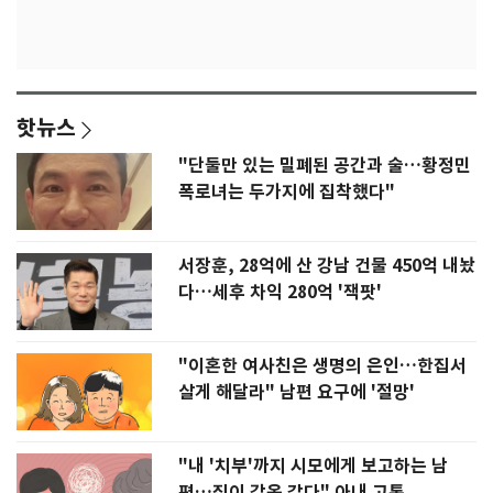
핫뉴스
"단둘만 있는 밀폐된 공간과 술…황정민
폭로녀는 두가지에 집착했다"
서장훈, 28억에 산 강남 건물 450억 내놨
다…세후 차익 280억 '잭팟'
"이혼한 여사친은 생명의 은인…한집서
살게 해달라" 남편 요구에 '절망'
"내 '치부'까지 시모에게 보고하는 남
편…집이 감옥 같다" 아내 고통