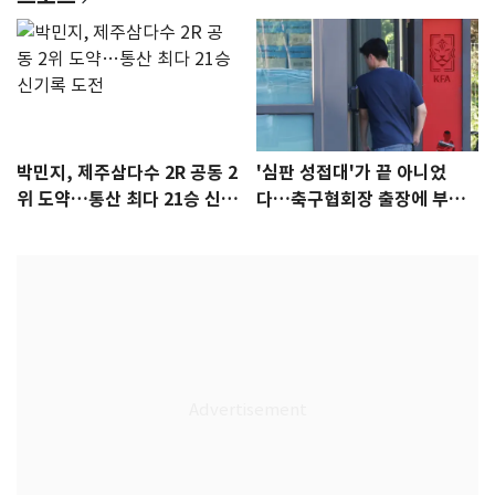
박민지, 제주삼다수 2R 공동 2
'심판 성접대'가 끝 아니었
위 도약…통산 최다 21승 신기
다…축구협회장 출장에 부인
록 도전
3회 동반 '펑펑'