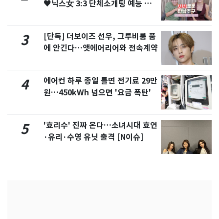
♥닉스女 3:3 단체소개팅 예능 화
제
[단독] 더보이즈 선우, 그루비룸 품
3
에 안긴다…앳에어리어와 전속계약
에어컨 하루 종일 틀면 전기료 29만
4
원…450kWh 넘으면 '요금 폭탄'
'효리수' 진짜 온다…소녀시대 효연
5
·유리·수영 유닛 출격 [N이슈]