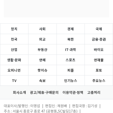
정치
사회
경제
국제
전국
외교
북한
금융·증권
산업
부동산
IT·과학
바이오
생활·문화
연예
스포츠
연재물
오피니언
핫이슈
피플
포토
TV
속보
인기뉴스
주요뉴스
회사소개
광고/제휴·구매문의
이용약관·정책
고충처리
대표이사/발행인 : 이영섭
|
편집인 : 채원배
|
편집국장 : 김기성
|
주소 : 서울시 종로구 종로 47 (공평동,SC빌딩17층)
|