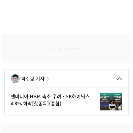
박주평 기자
엔비디아 HBM 축소 우려…SK하이닉스
4.8% 하락[핫종목](종합)