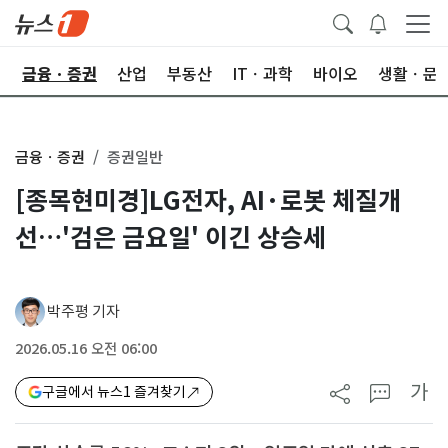
한
금융ㆍ증권
산업
부동산
ITㆍ과학
바이오
생활ㆍ문
금융ㆍ증권
증권일반
[종목현미경]LG전자, AI·로봇 체질개
선…'검은 금요일' 이긴 상승세
박주평 기자
2026.05.16 오전 06:00
가
구글에서 뉴스1 즐겨찾기