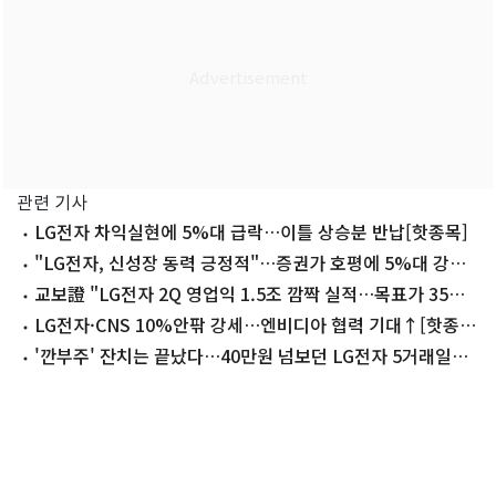
관련 기사
LG전자 차익실현에 5%대 급락…이틀 상승분 반납[핫종목]
"LG전자, 신성장 동력 긍정적"…증권가 호평에 5%대 강세
[핫종목]
교보證 "LG전자 2Q 영업익 1.5조 깜짝 실적…목표가 35만
원"
LG전자·CNS 10%안팎 강세…엔비디아 협력 기대↑[핫종
목]
'깐부주' 잔치는 끝났다…40만원 넘보던 LG전자 5거래일간
43%↓