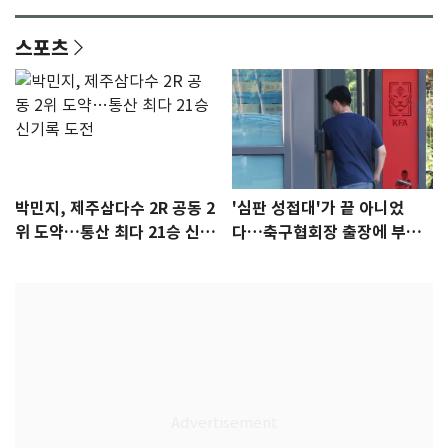
스포츠
박민지, 제주삼다수 2R 공동 2
'심판 성접대'가 끝 아니었
위 도약…통산 최다 21승 신기
다…축구협회장 출장에 부인
록 도전
3회 동반 '펑펑'