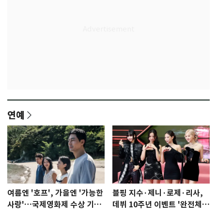
연예
여름엔 '호프', 가을엔 '가능한
블핑 지수·제니·로제·리사,
사랑'…국제영화제 수상 기대
데뷔 10주년 이벤트 '완전체'
감 [N이슈]
참석 확정…기대감 UP