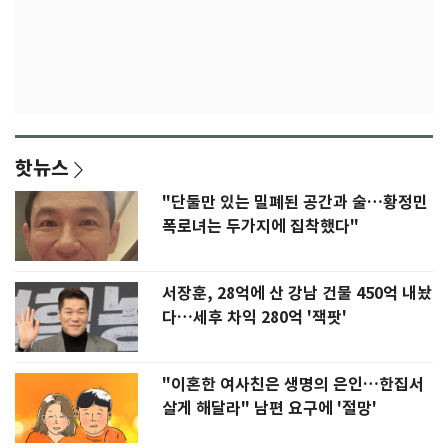
핫뉴스
"단둘만 있는 밀폐된 공간과 술…황정민
폭로녀는 두가지에 집착했다"
서장훈, 28억에 산 강남 건물 450억 내놨
다…세후 차익 280억 '잭팟'
"이혼한 여사친은 생명의 은인…한집서
살게 해달라" 남편 요구에 '절망'