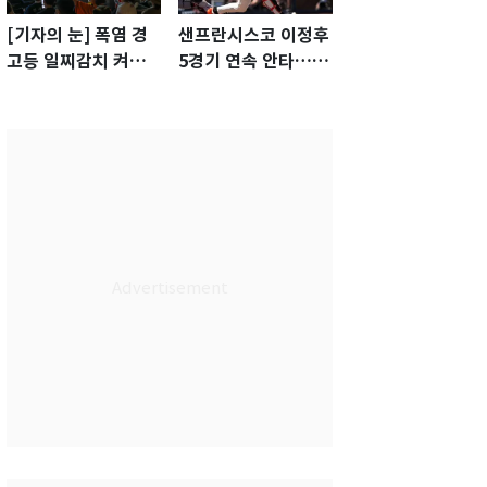
[기자의 눈] 폭염 경
샌프란시스코 이정후
고등 일찌감치 켜졌
5경기 연속 안타…팀
는데 KBO 팔짱만
은 텍사스에 0-6 완패