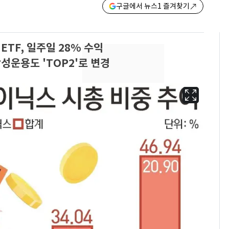
구글에서 뉴스1 즐겨찾기
TF, 일주일 28% 수익
삼성운용도 'TOP2'로 변경
용산 거주 일본인 인플
6
루언서, SNS 라이브방
송 도중 사망