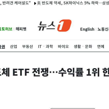
견 케어설도"
美 반도체 약세, SK하이닉스 5% 하락…삼성전자 
립토허브
해피펫
English
노동신
|
|
증권
산업
부동산
ITㆍ과학
바이오
생활ㆍ문화
연예
체 ETF 전쟁…수익률 1위 한