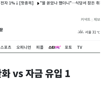
1%↓[핫종목]
"물 쏟았나 했더니"…식당서 잠든 취객 의자에 앉아 
커넥트
제보
|
제주
27
℃
문
서울
31
℃
부산
29
℃
스포츠
오피니언
피플
포토
TV
대구
30
℃
인천
33
℃
화 vs 자금 유입 1
광주
30
℃
대전
29
℃
울산
29
℃
강릉
27
℃
제주
27
℃