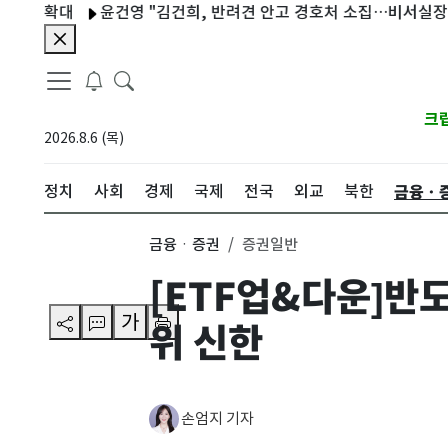
확대
윤건영 "김건희, 반려견 안고 경호처 소집…비서실장, 반려
크
2026.8.6 (목)
금융ㆍ
정치
사회
경제
국제
전국
외교
북한
금융ㆍ증권
증권일반
[ETF업&다운]반도
가
위 신한
손엄지 기자