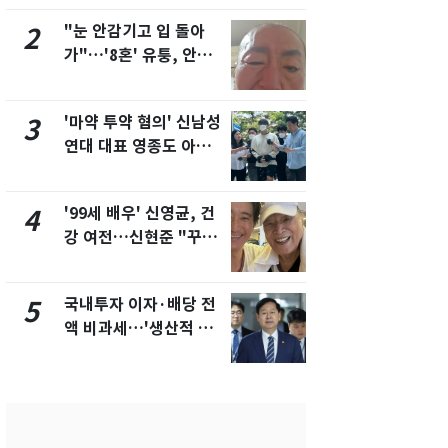
"눈 안감기고 입 돌아
경기 광주 
2
7
가"…'8혼' 유퉁, 안면
서 40대 女 
마비 근황 유튜브서 공
견…시신 옆엔
개
'마약 투약 혐의' 신남성
"사실상 부
3
8
연대 대표 영종도 아파
추미애 경기지
트서 숨진 채 발견
비상 상황' 
'99세 배우' 신영균, 건
삼성전자·S
4
9
강 여전…신현준 "꾸준
"주주 환원 
히 운동하시는 모습에
확대할 것" 
큰 자극"
국내투자 이자·배당 전
"하늘로 떠
5
10
액 비과세…'생산적 금
속"…이현주
융 ISA' 신설
번째 모발 