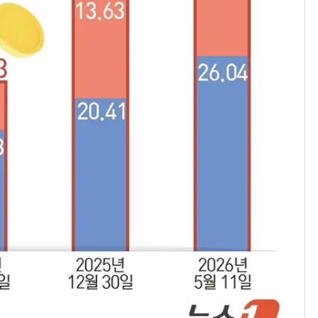
경기 광주 아파트 화단
7
서 40대 女 숨진 채 발
견…시신 옆엔 '이불'
"사실상 부도 상태"…
8
추미애 경기지사, '재정
비상 상황' 선언
삼성전자·SK하이닉스
9
"주주 환원 의미 있게
확대할 것" 약속
"하늘로 떠난 딸과의 약
10
속"…이현주 경사, 세
번째 모발 기부