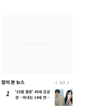
서울
31
℃
부산
29
℃
대구
30
℃
인천
33
℃
광주
30
℃
대전
29
℃
울산
29
℃
강릉
27
℃
제주
27
℃
많이 본 뉴스
1
/
2
'10월 결혼' 45세 강균
용산 거주 
1
6
성…아내는 14세 연하
루언서, SN
배우 유하진(종합)
송 도중 사망