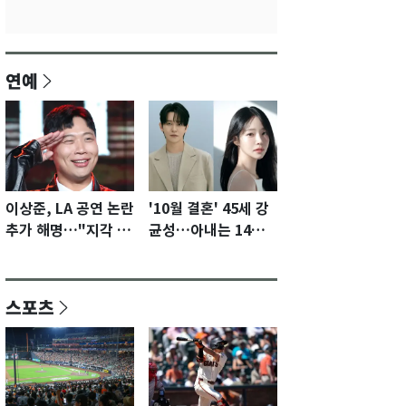
연예
이상준, LA 공연 논란
'10월 결혼' 45세 강
추가 해명…"지각 없
균성…아내는 14세
었고 야구장은 일부
연하 배우 유하진(종
러 갔다" [N이슈]
합)
스포츠