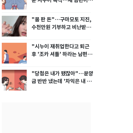
눈 시누이 목격…제 남편이
입 다물라 하네요"
"몸 판 돈"…구마모토 지진,
수천만원 기부하고 비난받은
성인물 배우
"시누이 재취업한다고 퇴근
후 '조카 셔틀' 하라는 남편…
이게 맞나요?"
"당첨은 내가 됐잖아"…분양
금 반반 냈는데 '차익은 내 몫'
주장한 남편