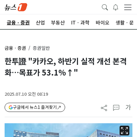
한
금융ㆍ증권
산업
부동산
ITㆍ과학
바이오
생활ㆍ문
금융ㆍ증권
증권일반
한투證 "카카오, 하반기 실적 개선 본격
화…목표가 53.1%↑"
2025.07.10 오전 08:19
가
구글에서 뉴스1 즐겨찾기