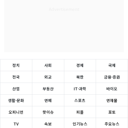
정치
사회
경제
국제
전국
외교
북한
금융·증권
산업
부동산
IT·과학
바이오
생활·문화
연예
스포츠
연재물
오피니언
핫이슈
피플
포토
TV
속보
인기뉴스
주요뉴스