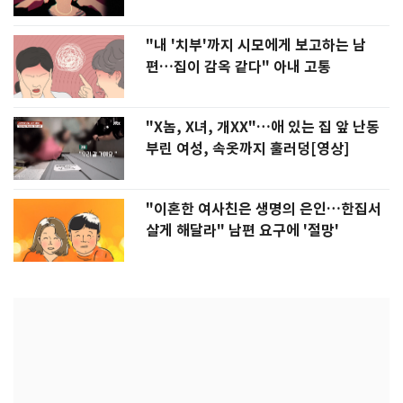
"내 '치부'까지 시모에게 보고하는 남
편…집이 감옥 같다" 아내 고통
"X놈, X녀, 개XX"…애 있는 집 앞 난동
부린 여성, 속옷까지 훌러덩[영상]
"이혼한 여사친은 생명의 은인…한집서
살게 해달라" 남편 요구에 '절망'