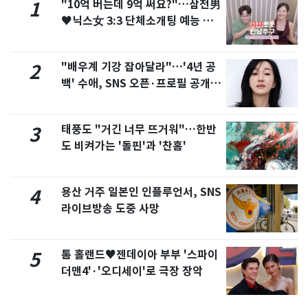
"10억 버는데 9억 써요?"…삼전男
1
♥닉스女 3:3 단체소개팅 예능 화
제
"배우계 기강 잡아달라"…'4년 공
2
백' 수애, SNS 오픈·프로필 공개
화제
태풍도 "거긴 너무 뜨거워"…한반
3
도 비켜가는 '돌핀'과 '찬홈'
용산 거주 일본인 인플루언서, SNS
4
라이브방송 도중 사망
톰 홀랜드♥젠데이아 부부 '스파이
5
더맨4'·'오디세이'로 극장 장악