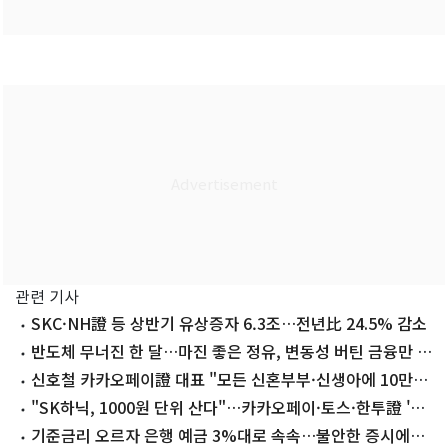
관련 기사
SKC·NH證 등 상반기 유상증자 6.3조…전년比 24.5% 감소
반도체 무너진 한 달…마진 좋은 정유, 변동성 버틴 금융만 살
았다
신호철 카카오페이證 대표 "모든 신혼부부·신생아에 10만원
주식 쏜다"
"SK하닉, 1000원 단위 산다"…카카오페이·토스·한투證 '소
수점 거래' 도입
기준금리 오르자 은행 예금 3%대로 속속…불안한 증시에