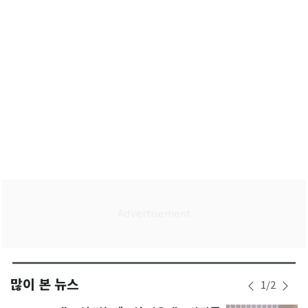
'역머니무브'
많이 본 뉴스
1
/
2