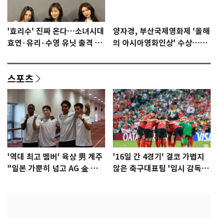
'효리수' 진짜 온다…소녀시대
양자경, 부산국제영화제 '올해
효연·유리·수영 유닛 출격 [N
의 아시아영화인상' 수상…15
이슈]
년만에 부산 온다
스포츠
'역대 최고 멤버' 육상 男 계주
'16일 간 4경기' 결코 가볍지
"일본 가뿐히 넘고 AG 金 따겠
않은 축구대표팀 '임시 감독'
다"
무게