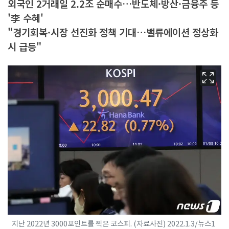
외국인 2거래일 2.2조 순매수…반도체·방산·금융주 등
'李 수혜'
"경기회복·시장 선진화 정책 기대…밸류에이션 정상화
시 급등"
지난 2022년 3000포인트를 찍은 코스피. (자료사진) 2022.1.3/뉴스1