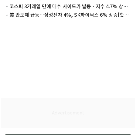
종목]
코스피 3거래일 만에 매수 사이드카 발동…지수 4.7% 상승
(상보)
美 반도체 급등…삼성전자 4%, SK하이닉스 6% 상승[핫종
목]