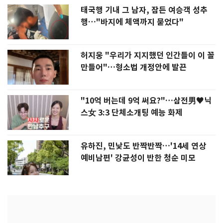
태국행 기내 그 남자, 잠든 여승객 성추
행…"바지에 체액까지 묻었다"
허지웅 "우리가 지지했던 인간들이 이 꼴
만들어"…형소법 개정안에 발끈
"10억 버는데 9억 써요?"…삼전男♥닉
스女 3:3 단체소개팅 예능 화제
유하진, 민낯도 반짝반짝…'14세 연상
예비남편' 강균성이 반한 청순 미모