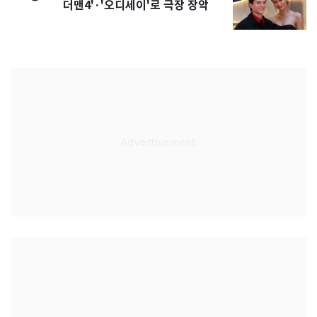
더맨4'·'오디세이'로 극장 장악