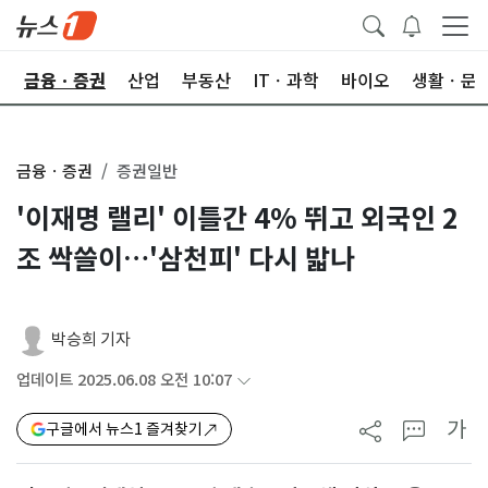
한
금융ㆍ증권
산업
부동산
ITㆍ과학
바이오
생활ㆍ문
금융ㆍ증권
증권일반
'이재명 랠리' 이틀간 4% 뛰고 외국인 2
조 싹쓸이…'삼천피' 다시 밟나
박승희 기자
업데이트 2025.06.08 오전 10:07
가
구글에서 뉴스1 즐겨찾기