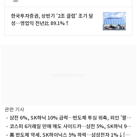
한국투자증권, 상반기 '2조 클럽' 조기 달
성…영업익 전년比 89.1%↑
관련 기사
삼전 6%, SK하닉 10% 급락…반도체 투심 위축, 외인 '팔
자'[핫종목](종합)
코스피 6거래일 만에 매도 사이드카…삼전 5%, SK하닉 9%
급락(상보)
美 반도체 약세, SK하이닉스 5% 하락…삼성전자 1%↓[핫