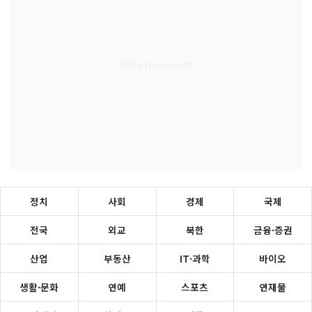
정치
사회
경제
국제
전국
외교
북한
금융·증권
산업
부동산
IT·과학
바이오
생활·문화
연예
스포츠
연재물