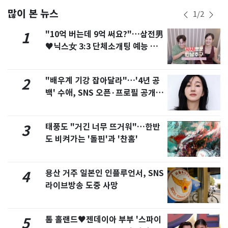
많이 본 뉴스
1
/
2
"10억 버는데 9억 써요?"…삼전男
1
♥닉스女 3:3 단체소개팅 예능 화
제
"배우계 기강 잡아달라"…'4년 공
2
백' 수애, SNS 오픈·프로필 공개
화제
태풍도 "거긴 너무 뜨거워"…한반
3
도 비켜가는 '돌핀'과 '찬홈'
용산 거주 일본인 인플루언서, SNS
4
라이브방송 도중 사망
톰 홀랜드♥젠데이아 부부 '스파이
5