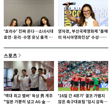
'효리수' 진짜 온다…소녀시대
양자경, 부산국제영화제 '올해
효연·유리·수영 유닛 출격 [N
의 아시아영화인상' 수상…15
이슈]
년만에 부산 온다
스포츠
'역대 최고 멤버' 육상 男 계주
'16일 간 4경기' 결코 가볍지
"일본 가뿐히 넘고 AG 金 따겠
않은 축구대표팀 '임시 감독'
다"
무게