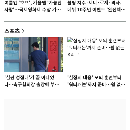
여름엔 '호프', 가을엔 '가능한
블핑 지수·제니·로제·리사,
사랑'…국제영화제 수상 기대
데뷔 10주년 이벤트 '완전체'
감 [N이슈]
참석 확정…기대감 UP
스포츠
'심판 성접대'가 끝 아니었
'심정지 대응' 모의 훈련부터
다…축구협회장 출장에 부인
'워터캐논'까지 준비…쉼 없는
3회 동반 '펑펑'
K리그