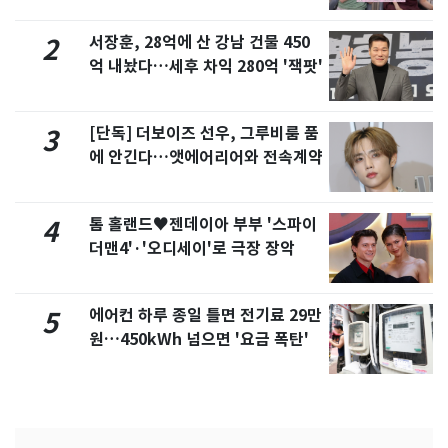
서장훈, 28억에 산 강남 건물 450
2
억 내놨다…세후 차익 280억 '잭팟'
[단독] 더보이즈 선우, 그루비룸 품
3
에 안긴다…앳에어리어와 전속계약
톰 홀랜드♥젠데이아 부부 '스파이
4
더맨4'·'오디세이'로 극장 장악
에어컨 하루 종일 틀면 전기료 29만
5
원…450kWh 넘으면 '요금 폭탄'