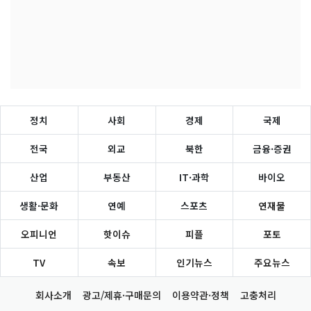
정치
사회
경제
국제
전국
외교
북한
금융·증권
산업
부동산
IT·과학
바이오
생활·문화
연예
스포츠
연재물
오피니언
핫이슈
피플
포토
TV
속보
인기뉴스
주요뉴스
회사소개
광고/제휴·구매문의
이용약관·정책
고충처리