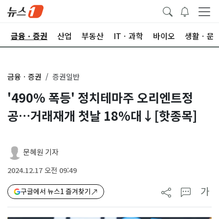
한
금융ㆍ증권
산업
부동산
ITㆍ과학
바이오
생활ㆍ문
금융ㆍ증권
증권일반
'490% 폭등' 정치테마주 오리엔트정
공…거래재개 첫날 18%대↓[핫종목]
문혜원 기자
2024.12.17 오전 09:49
가
구글에서 뉴스1 즐겨찾기