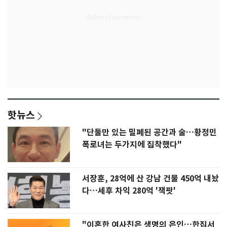
핫뉴스
"단둘만 있는 밀폐된 공간과 술…황정민
폭로녀는 두가지에 집착했다"
서장훈, 28억에 산 강남 건물 450억 내놨
다…세후 차익 280억 '잭팟'
"이혼한 여사친은 생명의 은인…한집서