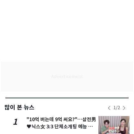
많이 본 뉴스
1
/
2
"10억 버는데 9억 써요?"…삼전男
1
♥닉스女 3:3 단체소개팅 예능 화
제