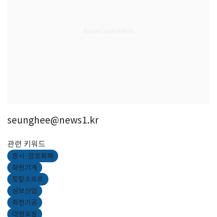
seunghee@news1.kr
관련 키워드
증시·암호화폐
화천기계
토탈소프트
삼보산업
화천기공
대영포장