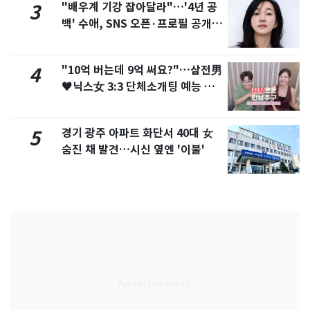
"배우계 기강 잡아달라"…'4년 공
3
백' 수애, SNS 오픈·프로필 공개
화제
"10억 버는데 9억 써요?"…삼전男
4
♥닉스女 3:3 단체소개팅 예능 화
제
경기 광주 아파트 화단서 40대 女
5
숨진 채 발견…시신 옆엔 '이불'