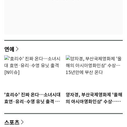
연예
'효리수' 진짜 온다…소녀시대
양자경, 부산국제영화제 '올해
효연·유리·수영 유닛 출격 [N
의 아시아영화인상' 수상…15
이슈]
년만에 부산 온다
스포츠