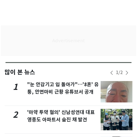
많이 본 뉴스
1
/
2
"눈 안감기고 입 돌아가"…'8혼' 유
1
퉁, 안면마비 근황 유튜브서 공개
'마약 투약 혐의' 신남성연대 대표
2
영종도 아파트서 숨진 채 발견