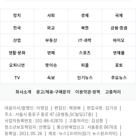
정치
사회
경제
국제
전국
외교
북한
금융·증권
산업
부동산
IT·과학
바이오
생활·문화
연예
스포츠
연재물
오피니언
핫이슈
피플
포토
TV
속보
인기뉴스
주요뉴스
회사소개
광고/제휴·구매문의
이용약관·정책
고충처리
대표이사/발행인 : 이영섭
|
편집인 : 채원배
|
편집국장 : 김기성
|
주소 : 서울시 종로구 종로 47 (공평동,SC빌딩17층)
|
사업자등록번호 : 101-86-62870
|
고충처리인 : 김성환
|
청소년보호책임자 : 안병길
|
통신판매업신고 : 서울종로 0676호
|
등록일 : 2011. 05. 26
|
제호 : 뉴스1코리아(읽기: 뉴스원코리아)
|