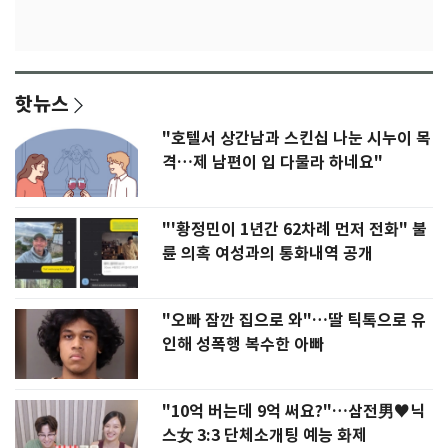
핫뉴스
"호텔서 상간남과 스킨십 나눈 시누이 목
격…제 남편이 입 다물라 하네요"
"'황정민이 1년간 62차례 먼저 전화" 불
륜 의혹 여성과의 통화내역 공개
"오빠 잠깐 집으로 와"…딸 틱톡으로 유
인해 성폭행 복수한 아빠
"10억 버는데 9억 써요?"…삼전男♥닉
스女 3:3 단체소개팅 예능 화제