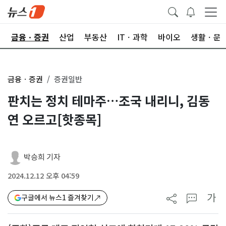
한
금융ㆍ증권
산업
부동산
ITㆍ과학
바이오
생활ㆍ문
금융ㆍ증권
증권일반
판치는 정치 테마주…조국 내리니, 김동
연 오르고[핫종목]
박승희 기자
2024.12.12 오후 04:59
가
구글에서 뉴스1 즐겨찾기