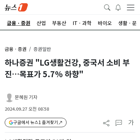
한
금융ㆍ증권
산업
부동산
ITㆍ과학
바이오
생활ㆍ문
금융ㆍ증권
증권일반
하나증권 "LG생활건강, 중국서 소비 부
진…목표가 5.7% 하향"
문혜원 기자
2024.09.27 오전 08:58
가
구글에서 뉴스1 즐겨찾기