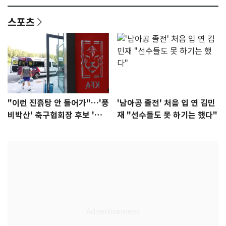
스포츠
"이런 진흙탕 안 들어가"…'풍
'남아공 졸전' 처음 입 연 김민
비박산' 축구협회장 후보 '실
재 "선수들도 못 하기는 했다"
종'