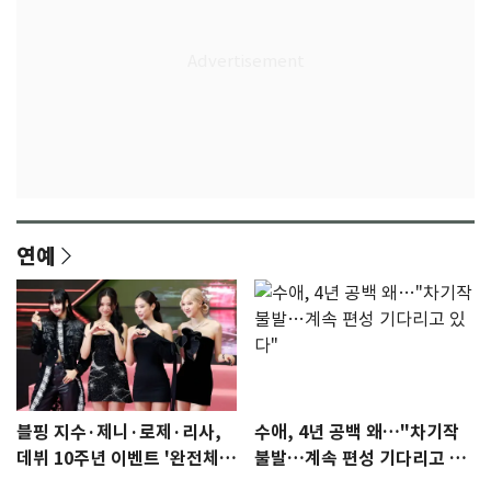
연예
블핑 지수·제니·로제·리사,
수애, 4년 공백 왜…"차기작
데뷔 10주년 이벤트 '완전체'
불발…계속 편성 기다리고 있
참석 확정…기대감 UP
다"