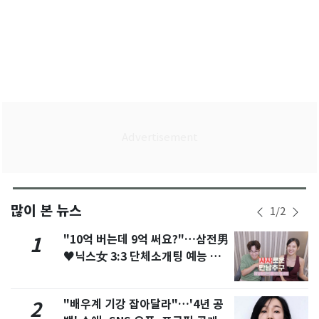
많이 본 뉴스
1
/
2
"10억 버는데 9억 써요?"…삼전男
1
♥닉스女 3:3 단체소개팅 예능 화
제
"배우계 기강 잡아달라"…'4년 공
2