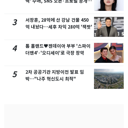
백' 수애, SNS 오픈·프로필 공개
화제
서장훈, 28억에 산 강남 건물 450
3
억 내놨다…세후 차익 280억 '잭팟'
톰 홀랜드♥젠데이아 부부 '스파이
4
더맨4'·'오디세이'로 극장 장악
2차 공공기관 지방이전 발표 임
5
박…"나주 혁신도시 최적"