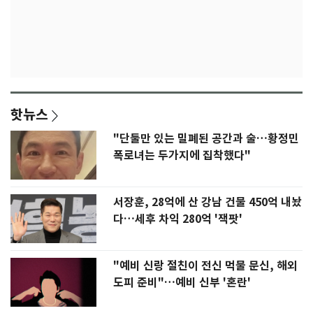
핫뉴스
"단둘만 있는 밀폐된 공간과 술…황정민
폭로녀는 두가지에 집착했다"
서장훈, 28억에 산 강남 건물 450억 내놨
다…세후 차익 280억 '잭팟'
"예비 신랑 절친이 전신 먹물 문신, 해외
도피 준비"…예비 신부 '혼란'