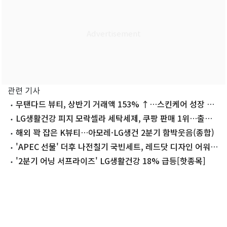
관련 기사
무탠다드 뷰티, 상반기 거래액 153% ↑…스킨케어 성장 견
인
LG생활건강 피지 모락셀라 세탁세제, 쿠팡 판매 1위…출시 2
년 만
해외 꽉 잡은 K뷰티…아모레·LG생건 2분기 함박웃음(종합)
'APEC 선물' 더후 나전칠기 국빈세트, 레드닷 디자인 어워드
수상
'2분기 어닝 서프라이즈' LG생활건강 18% 급등[핫종목]