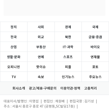
정치
사회
경제
국제
전국
외교
북한
금융·증권
산업
부동산
IT·과학
바이오
생활·문화
연예
스포츠
연재물
오피니언
핫이슈
피플
포토
TV
속보
인기뉴스
주요뉴스
회사소개
광고/제휴·구매문의
이용약관·정책
고충처리
대표이사/발행인 : 이영섭
|
편집인 : 채원배
|
편집국장 : 김기성
|
주소 : 서울시 종로구 종로 47 (공평동,SC빌딩17층)
|